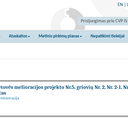
EN
|
Prisijungimas prie CVP IS
s
Ataskaitos
Metinis pirkimų planas
Nepatikimi tiekėjai
ės melioracijos projekto Nr.5, griovių Nr. 2, Nr. 2-1, Nr. 2
tas
ministracija