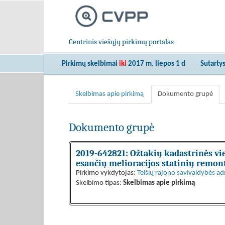
Centrinis viešųjų pirkimų portalas
Pirkimų skelbimai
iki
2017 m. liepos 1 d
Sutarty
Skelbimas apie pirkimą
Dokumento grupė
Dokumento grupė
2019-642821: Ožtakių kadastrinės vietov
esančių melioracijos statinių remon
Pirkimo vykdytojas:
Telšių rajono savivaldybės ad
Skelbimo tipas:
Skelbimas apie pirkimą