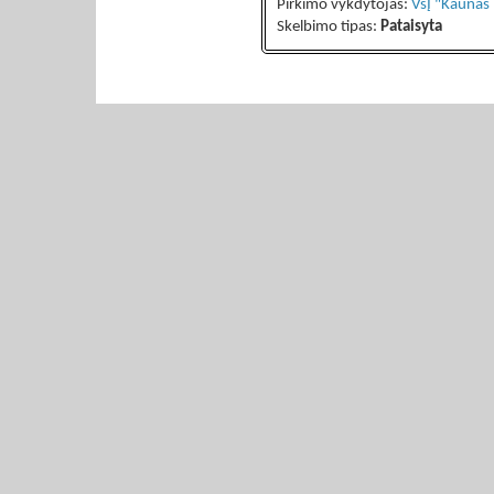
Pirkimo vykdytojas:
VšĮ "Kaunas
Skelbimo tipas:
Pataisyta