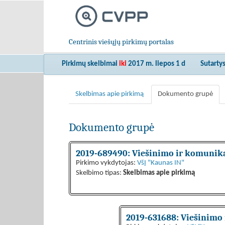
Centrinis viešųjų pirkimų portalas
Pirkimų skelbimai
iki
2017 m. liepos 1 d
Sutarty
Skelbimas apie pirkimą
Dokumento grupė
Dokumento grupė
2019-689490: Viešinimo ir komunika
Pirkimo vykdytojas:
VšĮ "Kaunas IN"
Skelbimo tipas:
Skelbimas apie pirkimą
2019-631688: Viešinimo