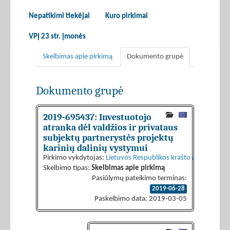
Nepatikimi tiekėjai
Kuro pirkimai
VPĮ 23 str. įmonės
Skelbimas apie pirkimą
Dokumento grupė
Dokumento grupė
2019-695437: Investuotojo
atranka dėl valdžios ir privataus
subjektų partnerystės projektų
karinių dalinių vystymui
Pirkimo vykdytojas:
Lietuvos Respublikos krašto apsaugos mi
Skelbimo tipas:
Skelbimas apie pirkimą
Pasiūlymų pateikimo terminas:
2019-06-28
Paskelbimo data: 2019-03-05