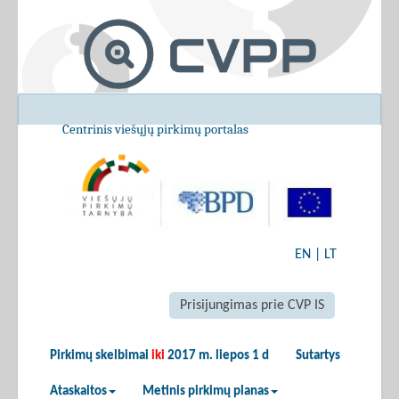
Centrinis viešųjų pirkimų portalas
EN
|
LT
Prisijungimas prie CVP IS
Pirkimų skelbimai
iki
2017 m. liepos 1 d
Sutartys
Ataskaitos
Metinis pirkimų planas