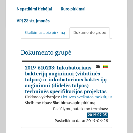
Nepatikimi tiekėjai
Kuro pirkimai
VPĮ 23 str. įmonės
Skelbimas apie pirkimą
Dokumento grupė
Dokumento grupė
2019-610233: Inkubatoriaus
bakterijų auginimui (vidutinės
talpos) ir inkubatoriaus bakterijų
auginimui (didelės talpos)
techninės specifikacijos projektas
Pirkimo vykdytojas:
Lietuvos sveikatos mokslų universiteto l
Skelbimo tipas:
Skelbimas apie pirkimą
Pasiūlymų pateikimo terminas:
2019-09-05
Paskelbimo data: 2019-08-28