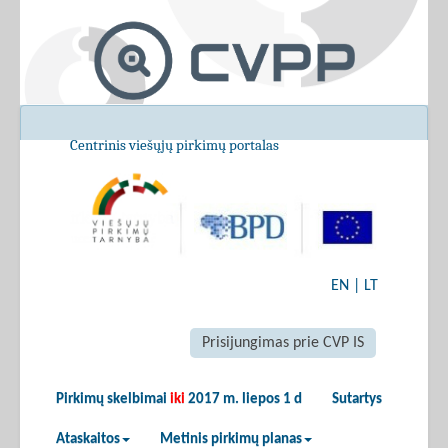
Centrinis viešųjų pirkimų portalas
EN
|
LT
Prisijungimas prie CVP IS
Pirkimų skelbimai
iki
2017 m. liepos 1 d
Sutartys
Ataskaitos
Metinis pirkimų planas