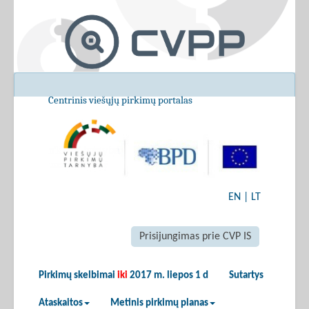
Centrinis viešųjų pirkimų portalas
EN
|
LT
Prisijungimas prie CVP IS
Pirkimų skelbimai
iki
2017 m. liepos 1 d
Sutartys
Ataskaitos
Metinis pirkimų planas