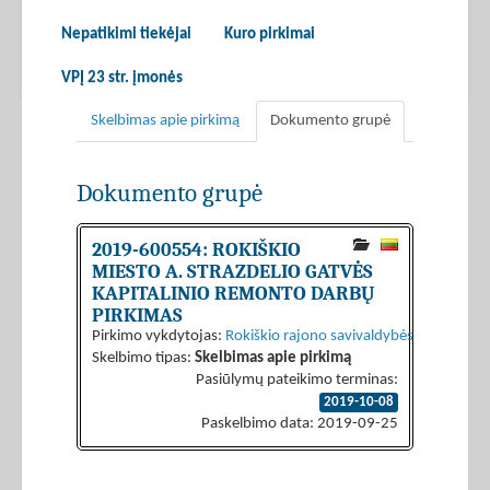
Nepatikimi tiekėjai
Kuro pirkimai
VPĮ 23 str. įmonės
Skelbimas apie pirkimą
Dokumento grupė
Dokumento grupė
2019-600554: ROKIŠKIO
MIESTO A. STRAZDELIO GATVĖS
KAPITALINIO REMONTO DARBŲ
PIRKIMAS
Pirkimo vykdytojas:
Rokiškio rajono savivaldybės administrac
Skelbimo tipas:
Skelbimas apie pirkimą
Pasiūlymų pateikimo terminas:
2019-10-08
Paskelbimo data: 2019-09-25