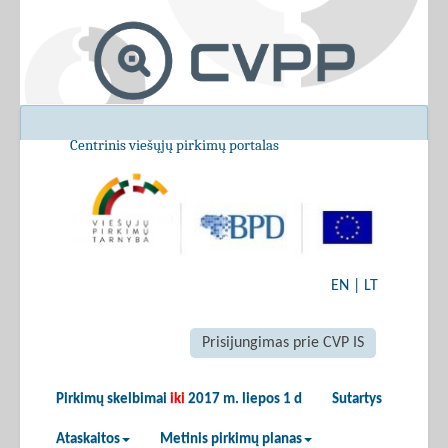
Centrinis viešųjų pirkimų portalas
EN
|
LT
Prisijungimas prie CVP IS
Pirkimų skelbimai
iki
2017 m. liepos 1 d
Sutartys
Ataskaitos
Metinis pirkimų planas