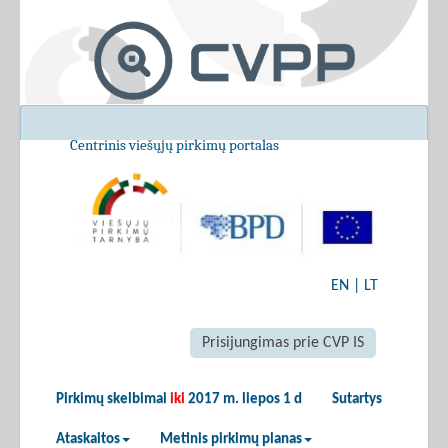
Centrinis viešųjų pirkimų portalas
EN
|
LT
Prisijungimas prie CVP IS
Pirkimų skelbimai
iki
2017 m. liepos 1 d
Sutartys
Ataskaitos
Metinis pirkimų planas