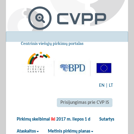
Centrinis viešųjų pirkimų portalas
EN
|
LT
Prisijungimas prie CVP IS
Pirkimų skelbimai
iki
2017 m. liepos 1 d
Sutartys
Ataskaitos
Metinis pirkimų planas