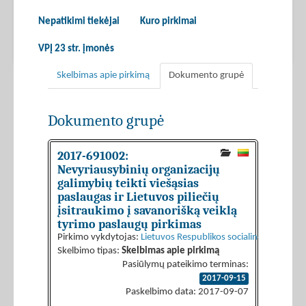
Nepatikimi tiekėjai
Kuro pirkimai
VPĮ 23 str. įmonės
Skelbimas apie pirkimą
Dokumento grupė
Dokumento grupė
2017-691002:
Nevyriausybinių organizacijų
galimybių teikti viešąsias
paslaugas ir Lietuvos piliečių
įsitraukimo į savanorišką veiklą
tyrimo paslaugų pirkimas
Pirkimo vykdytojas:
Lietuvos Respublikos socialinės apsaugos 
Skelbimo tipas:
Skelbimas apie pirkimą
Pasiūlymų pateikimo terminas:
2017-09-15
Paskelbimo data: 2017-09-07