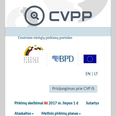
Centrinis viešųjų pirkimų portalas
EN
|
LT
Prisijungimas prie CVP IS
Pirkimų skelbimai
iki
2017 m. liepos 1 d
Sutartys
Ataskaitos
Metinis pirkimų planas