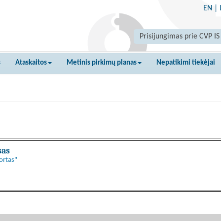
EN
|
Prisijungimas prie CVP IS
s
Ataskaitos
Metinis pirkimų planas
Nepatikimi tiekėjai
sas
ortas"