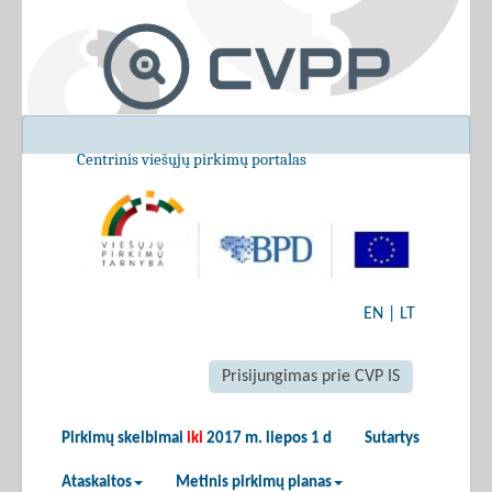
Centrinis viešųjų pirkimų portalas
EN
|
LT
Prisijungimas prie CVP IS
Pirkimų skelbimai
iki
2017 m. liepos 1 d
Sutartys
Ataskaitos
Metinis pirkimų planas