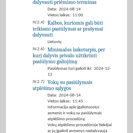
dalyvauti priėmimo terminas
Data: 2024-08-14
Vietos laikas: 11:00
Kalbos, kuriomis gali būti
IV.2.4)
teikiami pasiūlymai ar prašymai
dalyvauti
Lietuvių
Minimalus laikotarpis, per
IV.2.6)
kurį dalyvis privalo užtikrinti
pasiūlymo galiojimą
Pasiūlymas turi galioti iki: 2024-12-
12
Vokų su pasiūlymais
IV.2.7)
atplėšimo sąlygos
Data: 2024-08-14
Vietos laikas: 11:45
Informacija apie įgaliotuosius
asmenis ir vokų su pasiūlymais
atplėšimo procedūrą:
Vokų atplėšimo procedūroje tiekėjai
ar jų įgalioti asmenys nedalyvauja