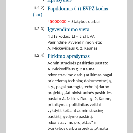
Papildomas (-i) BVPŽ kodas
II.2.2)
(-ai)
45000000
- Statybos darbai
Įgyvendinimo vieta
II.2.3)
NUTS kodas: LT - LIETUVA
Pagrindinė įgyvendinimo vieta:
A. Mickevičiaus g. 2, Kaunas
Pirkimo aprašymas
II.2.4)
Administracinės paskirties pastato,
A. Mickevičiaus g. 2 Kaune,
rekonstravimo darbų atlikimas pagal
pridedamą techninę dokumentaciją,
t. y., pagal parengtą techninį darbo
projektą „Administracinės paskirties
pastato A. Mickevičiaus g. 2, Kaune,
pritaikymas poliklinikos veiklai
vykdyti, keičiant administracinę
paskirtį į gydymo paskirtį,
rekonstravimo projektas“ ir
tvarkybos darbų projekto „Amatų