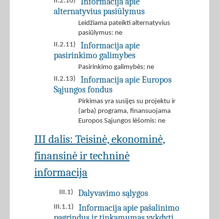
Informacija apie
II.2.10)
alternatyvius pasiūlymus
Leidžiama pateikti alternatyvius
pasiūlymus: ne
Informacija apie
II.2.11)
pasirinkimo galimybes
Pasirinkimo galimybės: ne
Informacija apie Europos
II.2.13)
Sąjungos fondus
Pirkimas yra susijęs su projektu ir
(arba) programa, finansuojama
Europos Sąjungos lėšomis: ne
III dalis: Teisinė, ekonominė,
finansinė ir techninė
informacija
Dalyvavimo sąlygos
III.1)
Informacija apie pašalinimo
III.1.1)
pagrindus ir tinkamumas vykdyti