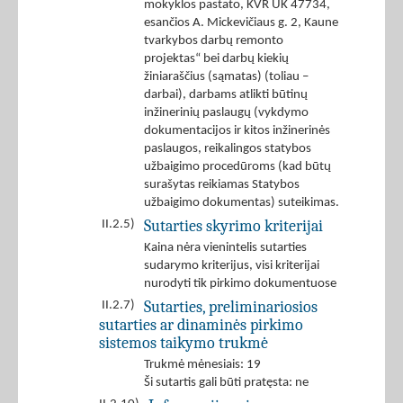
mokyklos pastato, KVR UK 47734,
esančios A. Mickevičiaus g. 2, Kaune
tvarkybos darbų remonto
projektas“ bei darbų kiekių
žiniaraščius (sąmatas) (toliau –
darbai), darbams atlikti būtinų
inžinerinių paslaugų (vykdymo
dokumentacijos ir kitos inžinerinės
paslaugos, reikalingos statybos
užbaigimo procedūroms (kad būtų
surašytas reikiamas Statybos
užbaigimo dokumentas) suteikimas.
Sutarties skyrimo kriterijai
II.2.5)
Kaina nėra vienintelis sutarties
sudarymo kriterijus, visi kriterijai
nurodyti tik pirkimo dokumentuose
Sutarties, preliminariosios
II.2.7)
sutarties ar dinaminės pirkimo
sistemos taikymo trukmė
Trukmė mėnesiais: 19
Ši sutartis gali būti pratęsta: ne