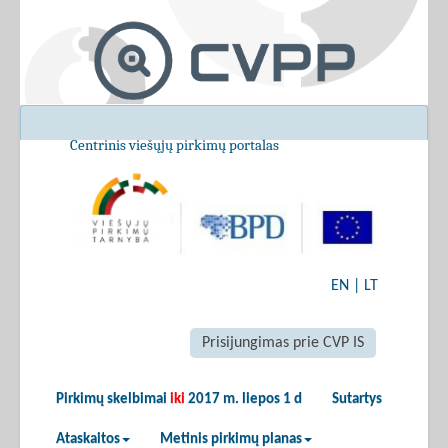
Centrinis viešųjų pirkimų portalas
EN
|
LT
Prisijungimas prie CVP IS
Pirkimų skelbimai
iki
2017 m. liepos 1 d
Sutartys
Ataskaitos
Metinis pirkimų planas