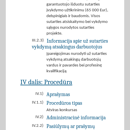
garantuotojo išduotu sutarties
įvykdymo užtikrinimu (65 000 Eur),
delspinigiais ir baudomis. Visos
sutarties atsiskaitymo bei vykdymo
sąlygos nurodytos sutarties
projekte.
Informacija apie už sutarties
III.2.3)
vykdymą atsakingus darbuotojus
Įpareigojimas nurodyti už sutarties
vykdymą atsakingų darbuotojų
vardus ir pavardes bei profesinę
kvalifikaciją
IV dalis: Procedūra
Aprašymas
IV.1)
Procedūros tipas
IV.1.1)
Atviras konkursas
Administracinė informacija
IV.2)
Pasiūlymų ar prašymų
IV.2.2)