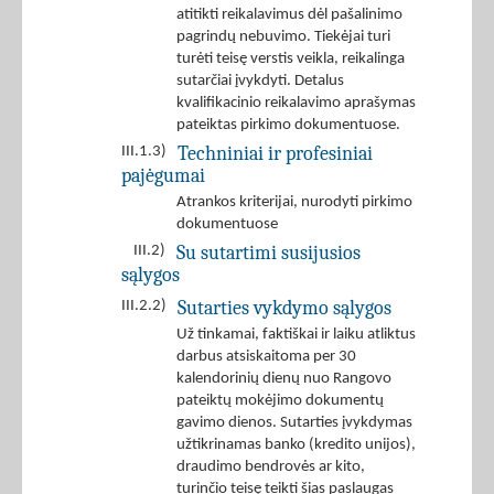
atitikti reikalavimus dėl pašalinimo
pagrindų nebuvimo. Tiekėjai turi
turėti teisę verstis veikla, reikalinga
sutarčiai įvykdyti. Detalus
kvalifikacinio reikalavimo aprašymas
pateiktas pirkimo dokumentuose.
Techniniai ir profesiniai
III.1.3)
pajėgumai
Atrankos kriterijai, nurodyti pirkimo
dokumentuose
Su sutartimi susijusios
III.2)
sąlygos
Sutarties vykdymo sąlygos
III.2.2)
Už tinkamai, faktiškai ir laiku atliktus
darbus atsiskaitoma per 30
kalendorinių dienų nuo Rangovo
pateiktų mokėjimo dokumentų
gavimo dienos. Sutarties įvykdymas
užtikrinamas banko (kredito unijos),
draudimo bendrovės ar kito,
turinčio teisę teikti šias paslaugas