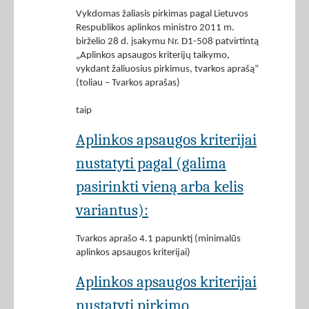
Vykdomas žaliasis pirkimas pagal Lietuvos
Respublikos aplinkos ministro 2011 m.
birželio 28 d. įsakymu Nr. D1-508 patvirtintą
„Aplinkos apsaugos kriterijų taikymo,
vykdant žaliuosius pirkimus, tvarkos aprašą“
(toliau – Tvarkos aprašas)
taip
Aplinkos apsaugos kriterijai
nustatyti pagal (galima
pasirinkti vieną arba kelis
variantus):
Tvarkos aprašo 4.1 papunktį (minimalūs
aplinkos apsaugos kriterijai)
Aplinkos apsaugos kriterijai
nustatyti pirkimo