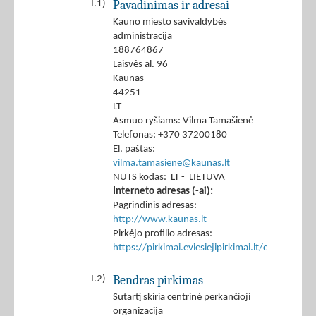
Pavadinimas ir adresai
I.1)
Kauno miesto savivaldybės
administracija
188764867
Laisvės al. 96
Kaunas
44251
LT
Asmuo ryšiams: Vilma Tamašienė
Telefonas: +370 37200180
El. paštas:
vilma.tamasiene@kaunas.lt
NUTS kodas: LT - LIETUVA
Interneto adresas (-ai):
Pagrindinis adresas:
http://www.kaunas.lt
Pirkėjo profilio adresas:
https://pirkimai.eviesiejipirkimai.lt/ctm/Co
Bendras pirkimas
I.2)
Sutartį skiria centrinė perkančioji
organizacija