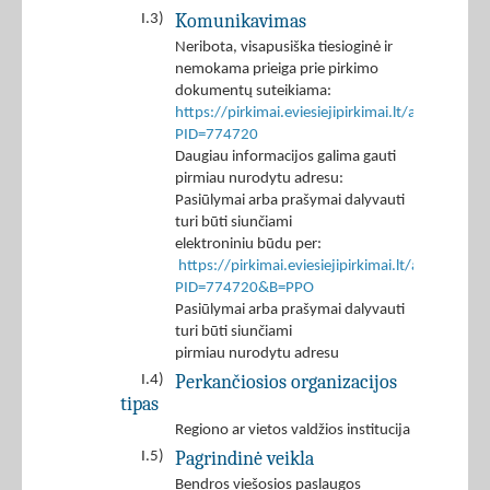
Komunikavimas
I.3)
Neribota, visapusiška tiesioginė ir
nemokama prieiga prie pirkimo
dokumentų suteikiama:
https://pirkimai.eviesiejipirkimai.lt/app/rfq/p
PID=774720
Daugiau informacijos galima gauti
pirmiau nurodytu adresu:
Pasiūlymai arba prašymai dalyvauti
turi būti siunčiami
elektroniniu būdu per:
https://pirkimai.eviesiejipirkimai.lt/app/rfq/r
PID=774720&B=PPO
Pasiūlymai arba prašymai dalyvauti
turi būti siunčiami
pirmiau nurodytu adresu
Perkančiosios organizacijos
I.4)
tipas
Regiono ar vietos valdžios institucija
Pagrindinė veikla
I.5)
Bendros viešosios paslaugos