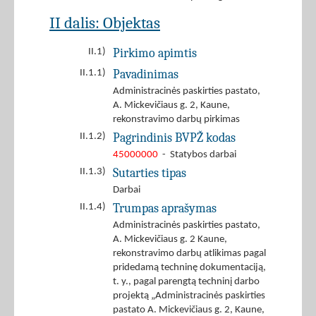
II dalis: Objektas
Pirkimo apimtis
II.1)
Pavadinimas
II.1.1)
Administracinės paskirties pastato,
A. Mickevičiaus g. 2, Kaune,
rekonstravimo darbų pirkimas
Pagrindinis BVPŽ kodas
II.1.2)
45000000
- Statybos darbai
Sutarties tipas
II.1.3)
Darbai
Trumpas aprašymas
II.1.4)
Administracinės paskirties pastato,
A. Mickevičiaus g. 2 Kaune,
rekonstravimo darbų atlikimas pagal
pridedamą techninę dokumentaciją,
t. y., pagal parengtą techninį darbo
projektą „Administracinės paskirties
pastato A. Mickevičiaus g. 2, Kaune,