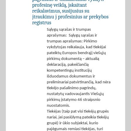
profesinę veiklą, įskaitant
reikalavimus, susijusius su
įtraukimu į profesinius ar prekybos
registrus
Sąlygų sąrašas ir trumpas
aprašymas: Sąlygų sąrašas ir
trumpas aprašymas: Pirkimo
vykdytojas reikalauja, kad tiekėjai
pateiktų Europos bendrąjį viešųjų
pirkimų dokumentą – aktualią
deklaraciją, pakeičiančią
kompetentingų institucijų
išduodamus dokumentus ir
preliminariai patvirtinančią, kad nėra
tiekėjo pašalinimo pagrindų,
nustatytų vadovaujantis Viešųjų
pirkimų įstatymo 46 straipsnio
nuostatomis.
Tiekėjas (taip pat visi tiekėjų grupės
nariai, jei pasiūlymą pateikia tiekėjų
grupė) ir ūkio subjektai, kurio
pajėgumais remiasi tiekėjas, turi