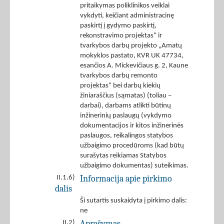
pritaikymas poliklinikos veiklai
vykdyti, keičiant administracinę
paskirtį į gydymo paskirtį,
rekonstravimo projektas“ ir
tvarkybos darbų projekto „Amatų
mokyklos pastato, KVR UK 47734,
esančios A. Mickevičiaus g. 2, Kaune
tvarkybos darbų remonto
projektas“ bei darbų kiekių
žiniaraščius (sąmatas) (toliau –
darbai), darbams atlikti būtinų
inžinerinių paslaugų (vykdymo
dokumentacijos ir kitos inžinerinės
paslaugos, reikalingos statybos
užbaigimo procedūroms (kad būtų
surašytas reikiamas Statybos
užbaigimo dokumentas) suteikimas.
Informacija apie pirkimo
II.1.6)
dalis
Ši sutartis suskaidyta į pirkimo dalis:
ne
Aprašymas
II.2)