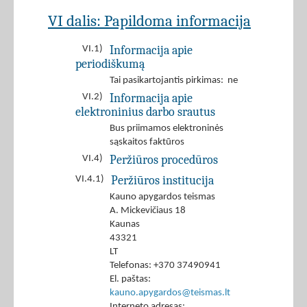
VI dalis: Papildoma informacija
Informacija apie
VI.1)
periodiškumą
Tai pasikartojantis pirkimas: ne
Informacija apie
VI.2)
elektroninius darbo srautus
Bus priimamos elektroninės
sąskaitos faktūros
Peržiūros procedūros
VI.4)
Peržiūros institucija
VI.4.1)
Kauno apygardos teismas
A. Mickevičiaus 18
Kaunas
43321
LT
Telefonas: +370 37490941
El. paštas:
kauno.apygardos@teismas.lt
Interneto adresas: