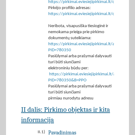
https://pirkimai.eviesiejipirkimai.lt/ctm/Co
Pirkėjo profilio adresas:
https://pirkimai.eviesiejipirkimai.lt/ctm/Co
Neribota, visapusiška tiesioginė ir
nemokama prieiga prie pirkimo
dokumentų suteikiama:
https://pirkimai.eviesiejipirkimai.lt/app/rfq/p
PID=780350
Pasiūlymai arba prašymai dalyvauti
turi būti siunčiami
elektroniniu būdu per:
https://pirkimai.eviesiejipirkimai.lt/app/rfq/r
PID=780350&B=PPO
Pasiūlymai arba prašymai dalyvauti
turi būti siunčiami
pirmiau nurodytu adresu
II dalis: Pirkimo objektas ir kita
informacija
Pavadinimas
II.1)