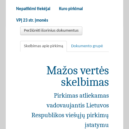
Nepatikimi tiekėjai
Kuro pirkimai
VPĮ 23 str. įmonės
Peržiūrėti išorinius dokumentus
Skelbimas apie pirkimą
Dokumento grupė
Mažos vertės
skelbimas
Pirkimas atliekamas
vadovaujantis Lietuvos
Respublikos viešųjų pirkimų
įstatymu