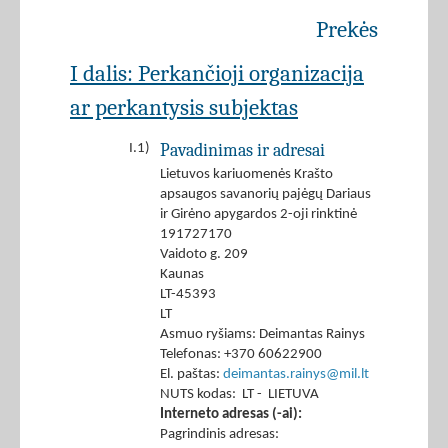
Prekės
I dalis: Perkančioji organizacija
ar perkantysis subjektas
Pavadinimas ir adresai
I.1)
Lietuvos kariuomenės Krašto
apsaugos savanorių pajėgų Dariaus
ir Girėno apygardos 2-oji rinktinė
191727170
Vaidoto g. 209
Kaunas
LT-45393
LT
Asmuo ryšiams: Deimantas Rainys
Telefonas: +370 60622900
El. paštas:
deimantas.rainys@mil.lt
NUTS kodas: LT - LIETUVA
Interneto adresas (-ai):
Pagrindinis adresas: