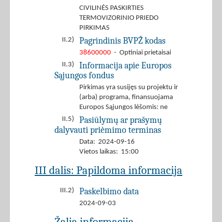
CIVILINĖS PASKIRTIES
TERMOVIZORINIO PRIEDO
PIRKIMAS
Pagrindinis BVPŽ kodas
II.2)
38600000
- Optiniai prietaisai
Informacija apie Europos
II.3)
Sąjungos fondus
Pirkimas yra susijęs su projektu ir
(arba) programa, finansuojama
Europos Sąjungos lėšomis: ne
Pasiūlymų ar prašymų
II.5)
dalyvauti priėmimo terminas
Data: 2024-09-16
Vietos laikas: 15:00
III dalis: Papildoma informacija
Paskelbimo data
III.2)
2024-09-03
Žalia informacija