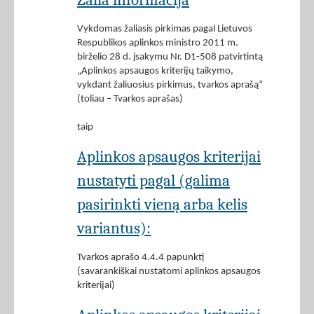
Vykdomas žaliasis pirkimas pagal Lietuvos
Respublikos aplinkos ministro 2011 m.
birželio 28 d. įsakymu Nr. D1-508 patvirtintą
„Aplinkos apsaugos kriterijų taikymo,
vykdant žaliuosius pirkimus, tvarkos aprašą“
(toliau – Tvarkos aprašas)
taip
Aplinkos apsaugos kriterijai
nustatyti pagal (galima
pasirinkti vieną arba kelis
variantus):
Tvarkos aprašo 4.4.4 papunktį
(savarankiškai nustatomi aplinkos apsaugos
kriterijai)