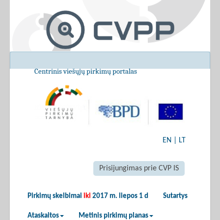
Centrinis viešųjų pirkimų portalas
EN
|
LT
Prisijungimas prie CVP IS
Pirkimų skelbimai
iki
2017 m. liepos 1 d
Sutartys
Ataskaitos
Metinis pirkimų planas