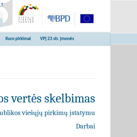
LT
Kuro pirkimai
VPĮ 23 str. įmonės
s vertės skelbimas
ublikos viešųjų pirkimų įstatymu
Darbai