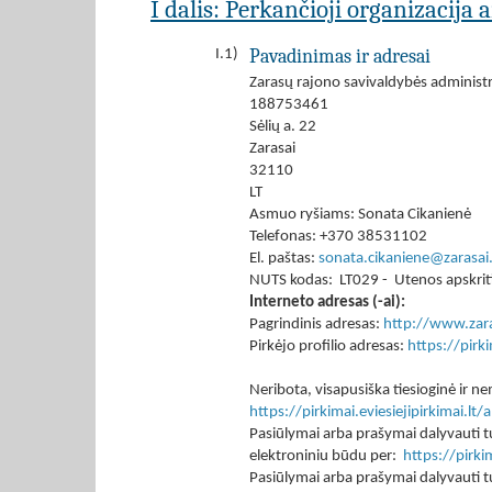
I dalis: Perkančioji organizacija 
Pavadinimas ir adresai
I.1)
Zarasų rajono savivaldybės administr
188753461
Sėlių a. 22
Zarasai
32110
LT
Asmuo ryšiams: Sonata Cikanienė
Telefonas: +370 38531102
El. paštas:
sonata.cikaniene@zarasai.
NUTS kodas: LT029 - Utenos apskrit
Interneto adresas (-ai):
Pagrindinis adresas:
http://www.zara
Pirkėjo profilio adresas:
https://pir
Neribota, visapusiška tiesioginė ir
https://pirkimai.eviesiejipirkimai.
Pasiūlymai arba prašymai dalyvauti tu
elektroniniu būdu per:
https://pirk
Pasiūlymai arba prašymai dalyvauti tu