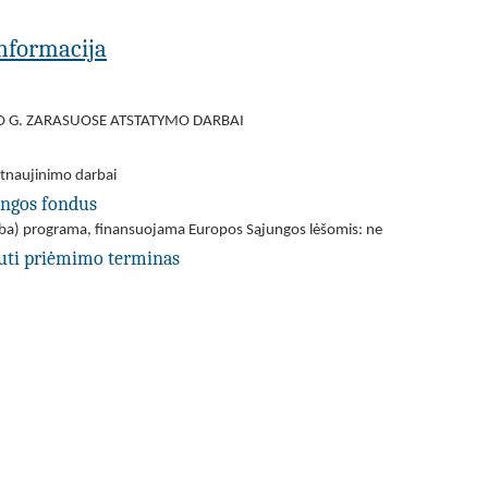
 informacija
IO G. ZARASUOSE ATSTATYMO DARBAI
atnaujinimo darbai
ungos fondus
(arba) programa, finansuojama Europos Sąjungos lėšomis: ne
uti priėmimo terminas