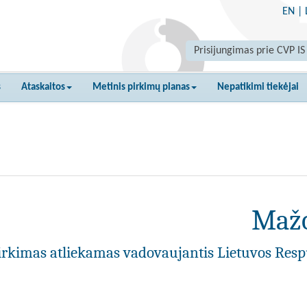
EN
|
Prisijungimas prie CVP IS
s
Ataskaitos
Metinis pirkimų planas
Nepatikimi tiekėjai
Mažo
irkimas atliekamas vadovaujantis Lietuvos Resp