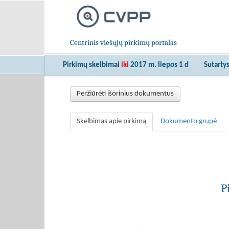
Centrinis viešųjų pirkimų portalas
Pirkimų skelbimai
iki
2017 m. liepos 1 d
Sutarty
Peržiūrėti išorinius dokumentus
Skelbimas apie pirkimą
Dokumento grupė
P