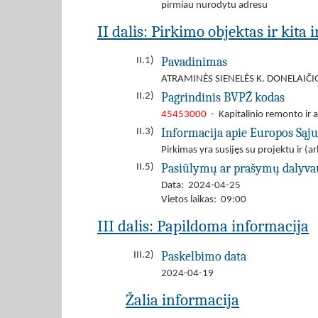
pirmiau nurodytu adresu
II dalis: Pirkimo objektas ir kita
Pavadinimas
II.1)
ATRAMINĖS SIENELĖS K. DONELAIČ
Pagrindinis BVPŽ kodas
II.2)
45453000
- Kapitalinio remonto ir 
Informacija apie Europos Sąj
II.3)
Pirkimas yra susijęs su projektu ir 
Pasiūlymų ar prašymų dalyva
II.5)
Data: 2024-04-25
Vietos laikas: 09:00
III dalis: Papildoma informacija
Paskelbimo data
III.2)
2024-04-19
Žalia informacija