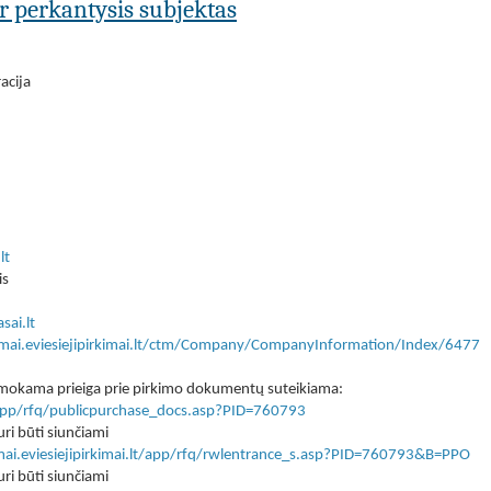
ar perkantysis subjektas
acija
lt
is
sai.lt
kimai.eviesiejipirkimai.lt/ctm/Company/CompanyInformation/Index/6477
 nemokama prieiga prie pirkimo dokumentų suteikiama:
lt/app/rfq/publicpurchase_docs.asp?PID=760793
ri būti siunčiami
imai.eviesiejipirkimai.lt/app/rfq/rwlentrance_s.asp?PID=760793&B=PPO
ri būti siunčiami