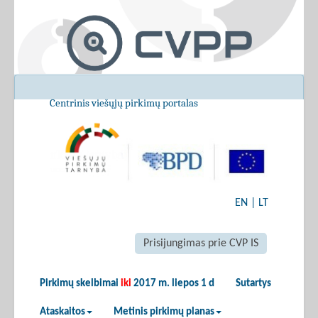
Centrinis viešųjų pirkimų portalas
EN
|
LT
Prisijungimas prie CVP IS
Pirkimų skelbimai
iki
2017 m. liepos 1 d
Sutartys
Ataskaitos
Metinis pirkimų planas