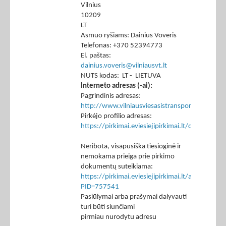
Vilnius
10209
LT
Asmuo ryšiams: Dainius Voveris
Telefonas: +370 52394773
El. paštas:
dainius.voveris@vilniausvt.lt
NUTS kodas: LT - LIETUVA
Interneto adresas (-ai):
Pagrindinis adresas:
http://www.vilniausviesasistransportas.lt
Pirkėjo profilio adresas:
https://pirkimai.eviesiejipirkimai.lt/ctm/Co
Neribota, visapusiška tiesioginė ir
nemokama prieiga prie pirkimo
dokumentų suteikiama:
https://pirkimai.eviesiejipirkimai.lt/app/rfq/p
PID=757541
Pasiūlymai arba prašymai dalyvauti
turi būti siunčiami
pirmiau nurodytu adresu