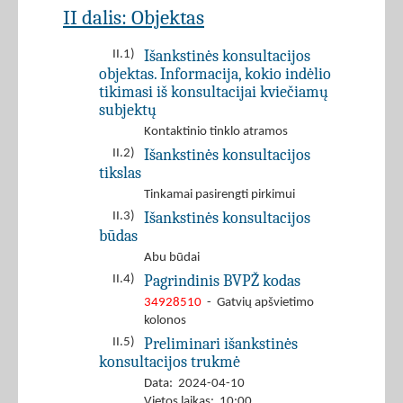
II dalis: Objektas
Išankstinės konsultacijos
II.1)
objektas. Informacija, kokio indėlio
tikimasi iš konsultacijai kviečiamų
subjektų
Kontaktinio tinklo atramos
Išankstinės konsultacijos
II.2)
tikslas
Tinkamai pasirengti pirkimui
Išankstinės konsultacijos
II.3)
būdas
Abu būdai
Pagrindinis BVPŽ kodas
II.4)
34928510
- Gatvių apšvietimo
kolonos
Preliminari išankstinės
II.5)
konsultacijos trukmė
Data: 2024-04-10
Vietos laikas: 10:00