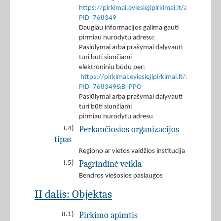
https://pirkimai.eviesiejipirkimai.lt/app/rfq/p
PID=768349
Daugiau informacijos galima gauti
pirmiau nurodytu adresu:
Pasiūlymai arba prašymai dalyvauti
turi būti siunčiami
elektroniniu būdu per:
https://pirkimai.eviesiejipirkimai.lt/app/rfq/r
PID=768349&B=PPO
Pasiūlymai arba prašymai dalyvauti
turi būti siunčiami
pirmiau nurodytu adresu
Perkančiosios organizacijos
I.4)
tipas
Regiono ar vietos valdžios institucija
Pagrindinė veikla
I.5)
Bendros viešosios paslaugos
II dalis: Objektas
Pirkimo apimtis
II.1)