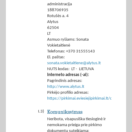
administracija
188706935
Rotušės a. 4
Alytus
62504
LT
Asmuo ryšiams: Sonata
Vokietaitienė
Telefonas: +370 31555143
El. paštas:
sonata.vokietaitiene@alytus.lt
NUTS kodas: LT - LIETUVA
Interneto adresas (-ai):
Pagrindinis adresas:
http://www.alytus.lt
Pirkėjo profilio adresas:
https://pirkimai.eviesiejipirkimai.lt/ctm/Co
Komunikavimas
I.3)
Neribota, visapusiška tiesioginė ir
nemokama prieiga prie pirkimo
dokumentų suteikiama: