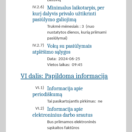
Lietuvių
Minimalus laikotarpis, per
IV.2.6)
kurį dalyvis privalo užtikrinti
pasiūlymo galiojimą
Trukmė mėnesiais : 3 (nuo
nustatytos dienos, kurią priimami
pasiūlymai)
Vokų su pasiūlymais
IV.2.7)
atplėšimo sąlygos
Data: 2024-06-25
Vietos laikas: 09:45
VI dalis: Papildoma informacija
Informacija apie
VI.1)
periodiškumą
Tai pasikartojantis pirkimas: ne
Informacija apie
VI.2)
elektroninius darbo srautus
Bus priimamos elektroninės
sąskaitos faktūros