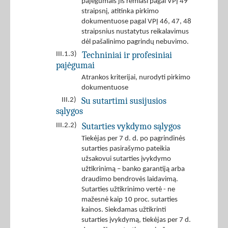
pajėgumais jis remiasi pagal VPĮ 49
straipsnį, atitinka pirkimo
dokumentuose pagal VPĮ 46, 47, 48
straipsnius nustatytus reikalavimus
dėl pašalinimo pagrindų nebuvimo.
Techniniai ir profesiniai
III.1.3)
pajėgumai
Atrankos kriterijai, nurodyti pirkimo
dokumentuose
Su sutartimi susijusios
III.2)
sąlygos
Sutarties vykdymo sąlygos
III.2.2)
Tiekėjas per 7 d. d. po pagrindinės
sutarties pasirašymo pateikia
užsakovui sutarties įvykdymo
užtikrinimą – banko garantiją arba
draudimo bendrovės laidavimą.
Sutarties užtikrinimo vertė - ne
mažesnė kaip 10 proc. sutarties
kainos. Siekdamas užtikrinti
sutarties įvykdymą, tiekėjas per 7 d.