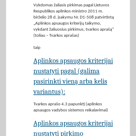
Vykdomas žaliasis pirkimas pagal Lietuvos
Respublikos aplinkos ministro 2011 m.
birželio 28 d. įsakymu Nr. D1-508 patvirtintą
„Aplinkos apsaugos kriterijų taikymo,
vykdant žaliuosius pirkimus, tvarkos aprašą“
(toliau – Tvarkos aprašas)
taip
Aplinkos apsaugos kriterijai
nustatyti pagal (galima
pasirinkti vieną arba kelis
variantus):
Tvarkos aprašo 4.3 papunktį (aplinkos
apsaugos vadybos sistemos reikalavimai)
Aplinkos apsaugos kriterijai
nustatyti pirkimo