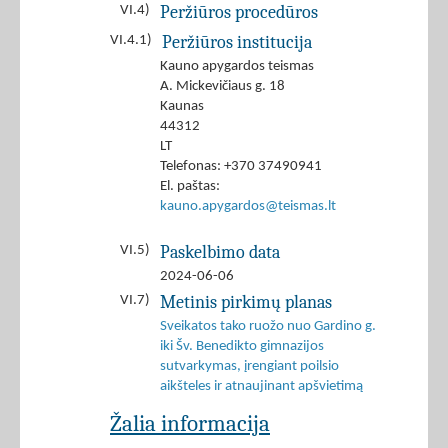
Peržiūros procedūros
VI.4)
Peržiūros institucija
VI.4.1)
Kauno apygardos teismas
A. Mickevičiaus g. 18
Kaunas
44312
LT
Telefonas: +370 37490941
El. paštas:
kauno.apygardos@teismas.lt
Paskelbimo data
VI.5)
2024-06-06
Metinis pirkimų planas
VI.7)
Sveikatos tako ruožo nuo Gardino g.
iki Šv. Benedikto gimnazijos
sutvarkymas, įrengiant poilsio
aikšteles ir atnaujinant apšvietimą
Žalia informacija