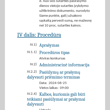
d. nuo šios sutarties pasirašymo
dienos vietoje sutarties įvykdymo
užtikrinimo dokumento, nurodyto
šiame punkte, gali į užsakovo
sąskaitą pervesti sumą, ne mažesnę
nei 10 proc. sutarties kainos.
IV dalis: Procedūra
Aprašymas
IV.1)
Procedūros tipas
IV.1.1)
Atviras konkursas
Administracinė informacija
IV.2)
Pasiūlymų ar prašymų
IV.2.2)
dalyvauti priėmimo terminas
Data: 2024-06-25
Vietos laikas: 09:00
Kalbos, kuriomis gali būti
IV.2.4)
teikiami pasiūlymai ar prašymai
dalyvauti