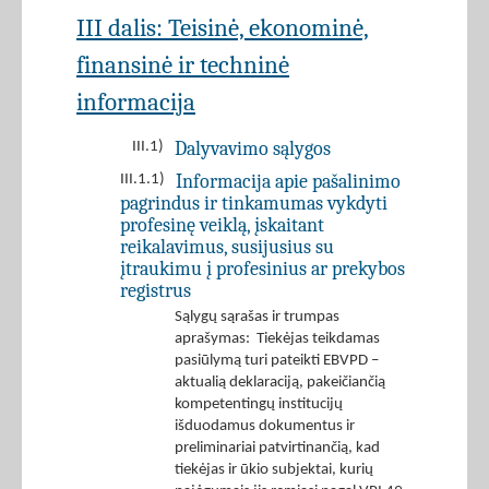
III dalis: Teisinė, ekonominė,
finansinė ir techninė
informacija
Dalyvavimo sąlygos
III.1)
Informacija apie pašalinimo
III.1.1)
pagrindus ir tinkamumas vykdyti
profesinę veiklą, įskaitant
reikalavimus, susijusius su
įtraukimu į profesinius ar prekybos
registrus
Sąlygų sąrašas ir trumpas
aprašymas: Tiekėjas teikdamas
pasiūlymą turi pateikti EBVPD –
aktualią deklaraciją, pakeičiančią
kompetentingų institucijų
išduodamus dokumentus ir
preliminariai patvirtinančią, kad
tiekėjas ir ūkio subjektai, kurių