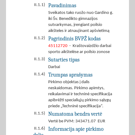
Pavadinimas
II.1.1)
Sveikatos tako ruožo nuo Gardino g.
iki Šv. Benedikto gimnazijos
sutvarkymas, įrengiant poilsio
aikšteles ir atnaujinant apšvietimą
Pagrindinis BVPŽ kodas
II.1.2)
45112720
- Kraštovaizdžio darbai
sporto aikštelėse ar poilsio zonose
Sutarties tipas
II.1.3)
Darbai
Trumpas aprašymas
II.1.4)
Pirkimo objektas į dalis
neskaidomas. Pirkimo apimtys,
reikalavimai ir techninė specifikacija
apibrėžti specialiųjų pirkimo sąlygų
priede „Techninė specifikacija“.
Numatoma bendra vertė
II.1.5)
Vertė be PVM: 343471.07 EUR
Informacija apie pirkimo
II.1.6)