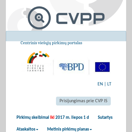
Centrinis viešųjų pirkimų portalas
EN
|
LT
Prisijungimas prie CVP IS
Pirkimų skelbimai
iki
2017 m. liepos 1 d
Sutartys
Ataskaitos
Metinis pirkimų planas