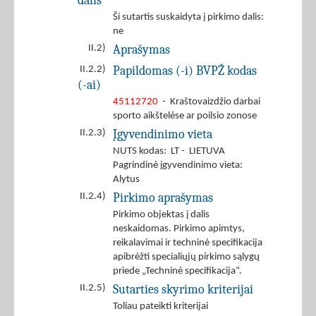
dalis
Ši sutartis suskaidyta į pirkimo dalis:
ne
Aprašymas
II.2)
Papildomas (-i) BVPŽ kodas
II.2.2)
(-ai)
45112720
- Kraštovaizdžio darbai
sporto aikštelėse ar poilsio zonose
Įgyvendinimo vieta
II.2.3)
NUTS kodas: LT - LIETUVA
Pagrindinė įgyvendinimo vieta:
Alytus
Pirkimo aprašymas
II.2.4)
Pirkimo objektas į dalis
neskaidomas. Pirkimo apimtys,
reikalavimai ir techninė specifikacija
apibrėžti specialiųjų pirkimo sąlygų
priede „Techninė specifikacija“.
Sutarties skyrimo kriterijai
II.2.5)
Toliau pateikti kriterijai