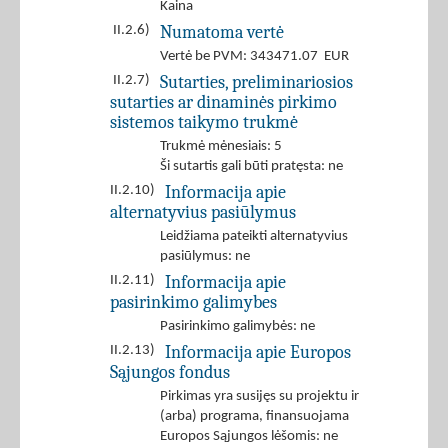
Kaina
Numatoma vertė
II.2.6)
Vertė be PVM: 343471.07 EUR
Sutarties, preliminariosios
II.2.7)
sutarties ar dinaminės pirkimo
sistemos taikymo trukmė
Trukmė mėnesiais: 5
Ši sutartis gali būti pratęsta: ne
Informacija apie
II.2.10)
alternatyvius pasiūlymus
Leidžiama pateikti alternatyvius
pasiūlymus: ne
Informacija apie
II.2.11)
pasirinkimo galimybes
Pasirinkimo galimybės: ne
Informacija apie Europos
II.2.13)
Sąjungos fondus
Pirkimas yra susijęs su projektu ir
(arba) programa, finansuojama
Europos Sąjungos lėšomis: ne