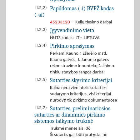
Papildomas (-i) BVPŽ kodas
II.2.2)
(-ai)
45233120
- Kelių tiesimo darbai
Įgyvendinimo vieta
II.2.3)
NUTS kodas: LT - LIETUVA
Pirkimo aprašymas
II.2.4)
Perkami Kauno r. Ežerėlio mstl.
Kauno gatvės, J. Janonio gatvės
rekonstravimo ir nuotekų šalinimo
tinklų statybos rangos darbai
Sutarties skyrimo kriterijai
II.2.5)
Kaina nėra vienintelis sutarties
sudarymo kriterijus, visi kriterijai
nurodyti tik pirkimo dokumentuose
Sutarties, preliminariosios
II.2.7)
sutarties ar dinaminės pirkimo
sistemos taikymo trukmė
Trukmė mėnesiais: 36
Ši sutartis gali būti pratęsta: ne