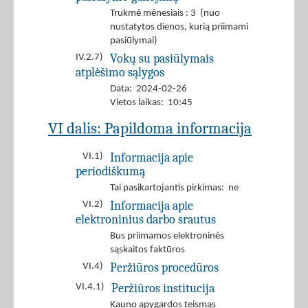
Trukmė mėnesiais : 3 (nuo
nustatytos dienos, kurią priimami
pasiūlymai)
Vokų su pasiūlymais
IV.2.7)
atplėšimo sąlygos
Data: 2024-02-26
Vietos laikas: 10:45
VI dalis: Papildoma informacija
Informacija apie
VI.1)
periodiškumą
Tai pasikartojantis pirkimas: ne
Informacija apie
VI.2)
elektroninius darbo srautus
Bus priimamos elektroninės
sąskaitos faktūros
Peržiūros procedūros
VI.4)
Peržiūros institucija
VI.4.1)
Kauno apygardos teismas