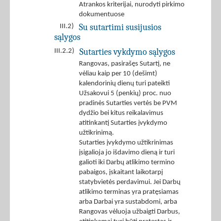
Atrankos kriterijai, nurodyti pirkimo
dokumentuose
Su sutartimi susijusios
III.2)
sąlygos
Sutarties vykdymo sąlygos
III.2.2)
Rangovas, pasirašęs Sutartį, ne
vėliau kaip per 10 (dešimt)
kalendorinių dienų turi pateikti
Užsakovui 5 (penkių) proc. nuo
pradinės Sutarties vertės be PVM
dydžio bei kitus reikalavimus
atitinkantį Sutarties įvykdymo
užtikrinimą.
Sutarties įvykdymo užtikrinimas
įsigalioja jo išdavimo dieną ir turi
galioti iki Darbų atlikimo termino
pabaigos, įskaitant laikotarpį
statybvietės perdavimui. Jei Darbų
atlikimo terminas yra pratęsiamas
arba Darbai yra sustabdomi, arba
Rangovas vėluoja užbaigti Darbus,