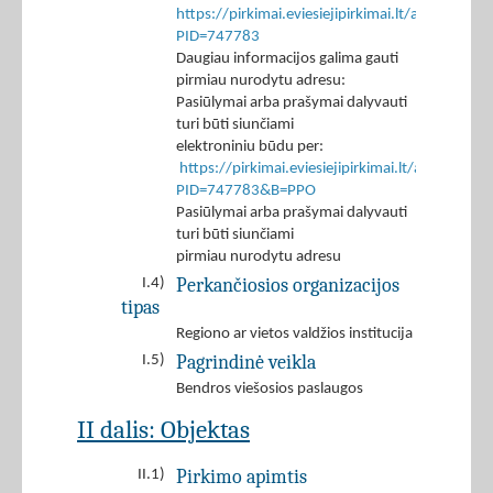
https://pirkimai.eviesiejipirkimai.lt/app/rfq/p
PID=747783
Daugiau informacijos galima gauti
pirmiau nurodytu adresu:
Pasiūlymai arba prašymai dalyvauti
turi būti siunčiami
elektroniniu būdu per:
https://pirkimai.eviesiejipirkimai.lt/app/rfq/r
PID=747783&B=PPO
Pasiūlymai arba prašymai dalyvauti
turi būti siunčiami
pirmiau nurodytu adresu
Perkančiosios organizacijos
I.4)
tipas
Regiono ar vietos valdžios institucija
Pagrindinė veikla
I.5)
Bendros viešosios paslaugos
II dalis: Objektas
Pirkimo apimtis
II.1)