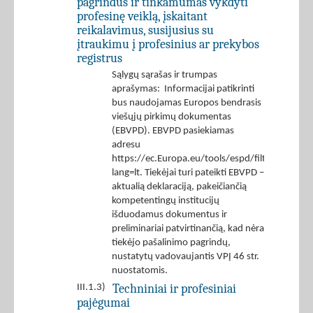
pagrindus ir tinkamumas vykdyti
profesinę veiklą, įskaitant
reikalavimus, susijusius su
įtraukimu į profesinius ar prekybos
registrus
Sąlygų sąrašas ir trumpas
aprašymas: Informacijai patikrinti
bus naudojamas Europos bendrasis
viešųjų pirkimų dokumentas
(EBVPD). EBVPD pasiekiamas
adresu
https://ec.Europa.eu/tools/espd/filter?
lang=lt. Tiekėjai turi pateikti EBVPD –
aktualią deklaraciją, pakeičiančią
kompetentingų institucijų
išduodamus dokumentus ir
preliminariai patvirtinančią, kad nėra
tiekėjo pašalinimo pagrindų,
nustatytų vadovaujantis VPĮ 46 str.
nuostatomis.
Techniniai ir profesiniai
III.1.3)
pajėgumai