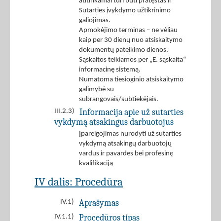
atitinkamai turi būti pratęstas ir
Sutarties įvykdymo užtikrinimo
galiojimas.
Apmokėjimo terminas – ne vėliau
kaip per 30 dienų nuo atsiskaitymo
dokumentų pateikimo dienos.
Sąskaitos teikiamos per „E. sąskaita“
informacinę sistemą.
Numatoma tiesioginio atsiskaitymo
galimybė su
subrangovais/subtiekėjais.
Informacija apie už sutarties
III.2.3)
vykdymą atsakingus darbuotojus
Įpareigojimas nurodyti už sutarties
vykdymą atsakingų darbuotojų
vardus ir pavardes bei profesinę
kvalifikaciją
IV dalis: Procedūra
Aprašymas
IV.1)
Procedūros tipas
IV.1.1)