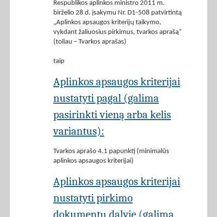
Respublikos aplinkos ministro 2011 m.
birželio 28 d. įsakymu Nr. D1-508 patvirtintą
„Aplinkos apsaugos kriterijų taikymo,
vykdant žaliuosius pirkimus, tvarkos aprašą“
(toliau – Tvarkos aprašas)
taip
Aplinkos apsaugos kriterijai
nustatyti pagal (galima
pasirinkti vieną arba kelis
variantus):
Tvarkos aprašo 4.1 papunktį (minimalūs
aplinkos apsaugos kriterijai)
Aplinkos apsaugos kriterijai
nustatyti pirkimo
dokumentų dalyje (galima