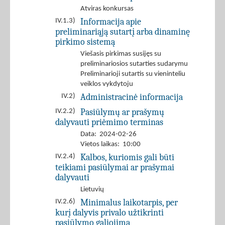
Atviras konkursas
Informacija apie
IV.1.3)
preliminariąją sutartį arba dinaminę
pirkimo sistemą
Viešasis pirkimas susijęs su
preliminariosios sutarties sudarymu
Preliminarioji sutartis su vieninteliu
veiklos vykdytoju
Administracinė informacija
IV.2)
Pasiūlymų ar prašymų
IV.2.2)
dalyvauti priėmimo terminas
Data: 2024-02-26
Vietos laikas: 10:00
Kalbos, kuriomis gali būti
IV.2.4)
teikiami pasiūlymai ar prašymai
dalyvauti
Lietuvių
Minimalus laikotarpis, per
IV.2.6)
kurį dalyvis privalo užtikrinti
pasiūlymo galiojimą