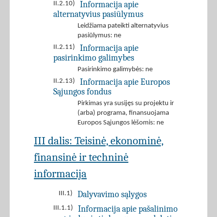
Informacija apie
II.2.10)
alternatyvius pasiūlymus
Leidžiama pateikti alternatyvius
pasiūlymus: ne
Informacija apie
II.2.11)
pasirinkimo galimybes
Pasirinkimo galimybės: ne
Informacija apie Europos
II.2.13)
Sąjungos fondus
Pirkimas yra susijęs su projektu ir
(arba) programa, finansuojama
Europos Sąjungos lėšomis: ne
III dalis: Teisinė, ekonominė,
finansinė ir techninė
informacija
Dalyvavimo sąlygos
III.1)
Informacija apie pašalinimo
III.1.1)