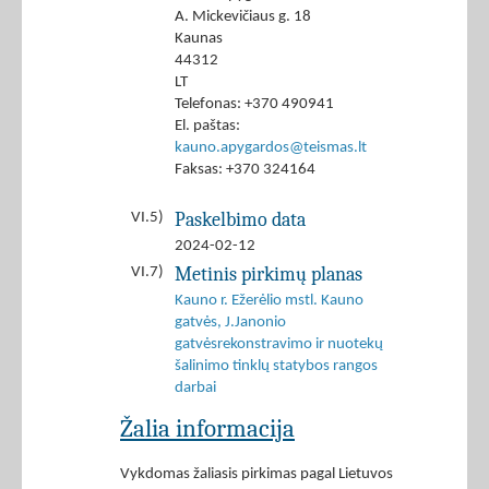
A. Mickevičiaus g. 18
Kaunas
44312
LT
Telefonas: +370 490941
El. paštas:
kauno.apygardos@teismas.lt
Faksas: +370 324164
Paskelbimo data
VI.5)
2024-02-12
Metinis pirkimų planas
VI.7)
Kauno r. Ežerėlio mstl. Kauno
gatvės, J.Janonio
gatvėsrekonstravimo ir nuotekų
šalinimo tinklų statybos rangos
darbai
Žalia informacija
Vykdomas žaliasis pirkimas pagal Lietuvos