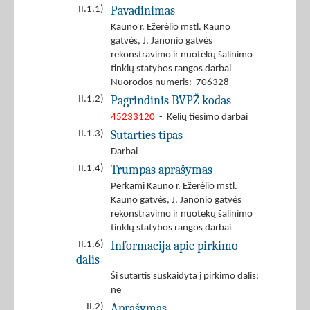
Pavadinimas
II.1.1)
Kauno r. Ežerėlio mstl. Kauno
gatvės, J. Janonio gatvės
rekonstravimo ir nuotekų šalinimo
tinklų statybos rangos darbai
Nuorodos numeris: 706328
Pagrindinis BVPŽ kodas
II.1.2)
45233120
- Kelių tiesimo darbai
Sutarties tipas
II.1.3)
Darbai
Trumpas aprašymas
II.1.4)
Perkami Kauno r. Ežerėlio mstl.
Kauno gatvės, J. Janonio gatvės
rekonstravimo ir nuotekų šalinimo
tinklų statybos rangos darbai
Informacija apie pirkimo
II.1.6)
dalis
Ši sutartis suskaidyta į pirkimo dalis:
ne
Aprašymas
II.2)