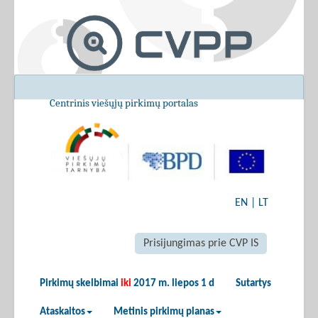
Centrinis viešųjų pirkimų portalas
EN
|
LT
Prisijungimas prie CVP IS
Pirkimų skelbimai
iki
2017 m. liepos 1 d
Sutartys
Ataskaitos
Metinis pirkimų planas