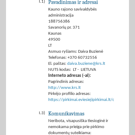
Pavadinimas ir adresai
I.1)
Kauno rajono savivaldybės
administracija
188756386
Savanorių pr. 371
Kaunas
49500
LT
Asmuo ryšiams: Daiva Buzienė
Telefonas: +370 60732556
El. paštas:
daiva.buziene@krs.lt
NUTS kodas: LT - LIETUVA
Interneto adresas (-ai):
Pagrindinis adresas:
http://www.krs.lt
Pirkėjo profilio adresas:
https://pirkimai.eviesiejipirkimai.lt/ctm/Co
Komunikavimas
I.3)
Neribota, visapusiška tiesioginė ir
nemokama prieiga prie pirkimo
dokumentų suteikiama: