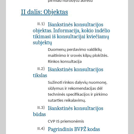
pirmiau nurodytu adresu
II dalis: Objektas
Išankstinės konsultacijos
II.1)
objektas. Informacija, kokio indėlio
tikimasi iš konsultacijai kviečiamų
subjektų
Duomenų perdavimo valdiklių
maitinimo ir srovės kilpų plokštės.
Rinkos konsultacija
Išankstinės konsultacijos
II.2)
tikslas
Sužinoti rinkos dalyvių nuomonę,
siūlymus ir rekomendacijas dėl
techninės specifikacijos ir pirkimo
sutarties reikalavimų.
Išankstinės konsultacijos
II.3)
būdas
CVP IS priemonėmis
Pagrindinis BVPŽ kodas
II.4)