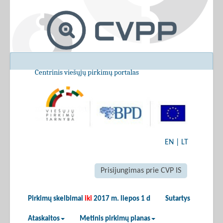
Centrinis viešųjų pirkimų portalas
EN
|
LT
Prisijungimas prie CVP IS
Pirkimų skelbimai
iki
2017 m. liepos 1 d
Sutartys
Ataskaitos
Metinis pirkimų planas