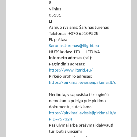
8
Vilnius
05131
LT
Asmuo ryšiams: Šarūnas Jurėnas
Telefonas: +370 65109528
El. paštas:
Sarunas.Jurenas@litgrid.eu
NUTS kodas: LT0 - LIETUVA
Interneto adresas (-ai):
Pagrindinis adresas:
https://www.litgrid.eu/
Pirkėjo profilio adresas:
https://pirkimai.eviesiejipirkimai.lt/ctm/Co
Neribota, visapusiška tiesioginė ir
nemokama prieiga prie pirkimo
dokumentų suteikiama:
https://pirkimai.eviesiejipirkimai.lt/app/rfq/p
PID=757324
Pasiūlymai arba prašymai dalyvauti
turi būti siunčiami