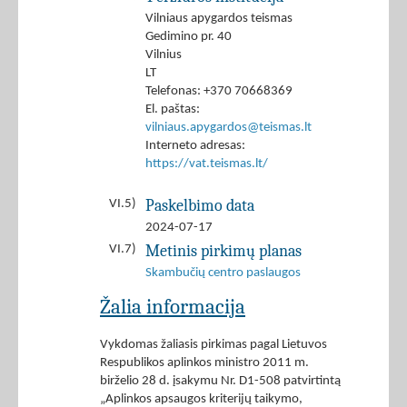
Vilniaus apygardos teismas
Gedimino pr. 40
Vilnius
LT
Telefonas: +370 70668369
El. paštas:
vilniaus.apygardos@teismas.lt
Interneto adresas:
https://vat.teismas.lt/
Paskelbimo data
VI.5)
2024-07-17
Metinis pirkimų planas
VI.7)
Skambučių centro paslaugos
Žalia informacija
Vykdomas žaliasis pirkimas pagal Lietuvos
Respublikos aplinkos ministro 2011 m.
birželio 28 d. įsakymu Nr. D1-508 patvirtintą
„Aplinkos apsaugos kriterijų taikymo,