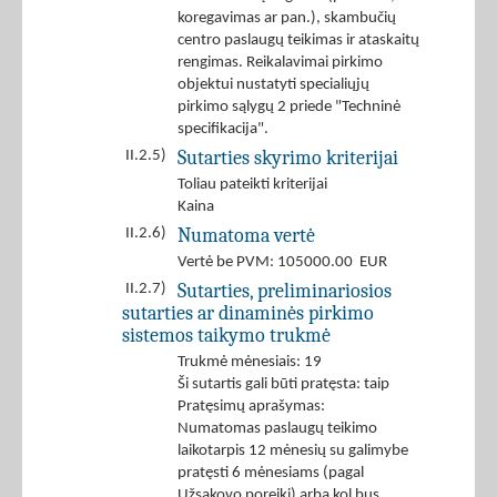
koregavimas ar pan.), skambučių
centro paslaugų teikimas ir ataskaitų
rengimas. Reikalavimai pirkimo
objektui nustatyti specialiųjų
pirkimo sąlygų 2 priede "Techninė
specifikacija".
Sutarties skyrimo kriterijai
II.2.5)
Toliau pateikti kriterijai
Kaina
Numatoma vertė
II.2.6)
Vertė be PVM: 105000.00 EUR
Sutarties, preliminariosios
II.2.7)
sutarties ar dinaminės pirkimo
sistemos taikymo trukmė
Trukmė mėnesiais: 19
Ši sutartis gali būti pratęsta: taip
Pratęsimų aprašymas:
Numatomas paslaugų teikimo
laikotarpis 12 mėnesių su galimybe
pratęsti 6 mėnesiams (pagal
Užsakovo poreikį) arba kol bus