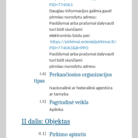
PID=774063
Daugiau informacijos galima gauti
pirmiau nurodytu adresu:
Pasiūlymai arba prašymai dalyvauti
turi būti siunčiami
elektroniniu būdu per:
https://pirkimai.eviesiejipirkimai.lt/app/rfq/r
PID=774063&B=PPO
Pasiūlymai arba prašymai dalyvauti
turi būti siunčiami
pirmiau nurodytu adresu
Perkančiosios organizacijos
I.4)
tipas
Nacionalinė ar federalinė agentūra
ar tarnyba
Pagrindinė veikla
I.5)
Aplinka
II dalis: Objektas
Pirkimo apimtis
II.1)