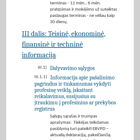
terminas - 12 mėn., 6 mėn.
pratęsimas ir mokėjimo už suteiktas
paslaugas terminas - ne vėliau kaip
30 dienų.
III dalis: Teisinė, ekonominė,
finansinė ir techninė
informacija
Dalyvavimo sąlygos
III.1)
Informacija apie pašalinimo
III.1.1)
pagrindus ir tinkamumas vykdyti
profesinę veiklą, įskaitant
reikalavimus, susijusius su
įtraukimu į profesinius ar prekybos
registrus
Sąlygų sąrašas ir trumpas
aprašymas: Tiekėjas teikdamas
pasiūlymą turi pateikti EBVPD –
aktualią deklaraciją, pakeičiančią