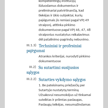
kompetentingų institucijų
išduodamus dokumentus ir
preliminariai patvirtinančią, kad
tiekėjas ir ūkio subjektai, kurių
pajėgumais jis remiasi pagal VPĮ 49
straipsnį, atitinka pirkimo
dokumentuose pagal VPĮ 46, 47, 48
straipsnius nustatytus reikalavimus
dėl pašalinimo pagrindų nebuvimo.
Techniniai ir profesiniai
III.1.3)
pajėgumai
Atrankos kriterijai, nurodyti pirkimo
dokumentuose
Su sutartimi susijusios
III.2)
sąlygos
Sutarties vykdymo sąlygos
III.2.2)
1. Be pateisinamų priežasčių per
Sutartyje nustatytą terminą
Užsakovui nesumokėjus už tinkamai
suteiktas ir priimtas paslaugas,
Paslaugų teikėjas, nesumažindamas