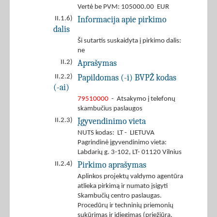
Vertė be PVM: 105000.00 EUR
Informacija apie pirkimo
II.1.6)
dalis
Ši sutartis suskaidyta į pirkimo dalis:
ne
Aprašymas
II.2)
Papildomas (-i) BVPŽ kodas
II.2.2)
(-ai)
79510000
- Atsakymo į telefonų
skambučius paslaugos
Įgyvendinimo vieta
II.2.3)
NUTS kodas: LT - LIETUVA
Pagrindinė įgyvendinimo vieta:
Labdarių g. 3-102, LT- 01120 Vilnius
Pirkimo aprašymas
II.2.4)
Aplinkos projektų valdymo agentūra
atlieka pirkimą ir numato įsigyti
Skambučių centro paslaugas.
Procedūrų ir techninių priemonių
sukūrimas ir įdiegimas (priežiūra,