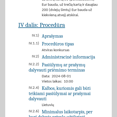
Eur bauda, už trečią kartą ir daugiau
200 (dviejų šimtų) Eur bauda už
kiekvieną atvejį atskirai.
IV dalis: Procedūra
Aprašymas
IV.1)
Procedūros tipas
IV.1.1)
Atviras konkursas
Administracinė informacija
IV.2)
Pasiūlymų ar prašymų
IV.2.2)
dalyvauti priėmimo terminas
Data: 2024-08-01
Vietos laikas: 10:00
Kalbos, kuriomis gali būti
IV.2.4)
teikiami pasiūlymai ar prašymai
dalyvauti
Lietuvių
Minimalus laikotarpis, per
IV.2.6)