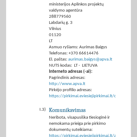
ministerijos Aplinkos projektų
valdymo agentūra
288779560
Labdarių g. 3
Vilnius
01120
LT
Asmuo ryšiams: Aurimas Baigys
Telefonas: +370 66614476
El. paštas:
aurimas.baigys@apva.lt
NUTS kodas: LT - LIETUVA
Interneto adresas (-ai):
Pagrindinis adresas:
http://www.apva.lt
Pirkėjo profilio adresas:
https://pirkimai.eviesiejipirkimai.lt/ctm/Co
Komunikavimas
I.3)
Neribota, visapusiška tiesioginė ir
nemokama prieiga prie pirkimo
dokumentų suteikiama:
https://pirkimai.eviesiejipirkimai.lt/app/rfq/p