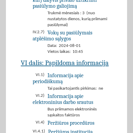
kurį dalyvis privalo užtikrinti
pasiūlymo galiojimą
Trukmė mėnesiais : 3 (nuo
nustatytos dienos, kurią priimami
pasiūlymai)
Vokų su pasiūlymais
IV.2.7)
atplėšimo sąlygos
Data: 2024-08-01
Vietos laikas: 10:45
VI dalis: Papildoma informacija
Informacija apie
VI.1)
periodiškumą
Tai pasikartojantis pirkimas: ne
Informacija apie
VI.2)
elektroninius darbo srautus
Bus priimamos elektroninės
sąskaitos faktūros
Peržiūros procedūros
VI.4)
Peržiūros institucija
VI.4.1)