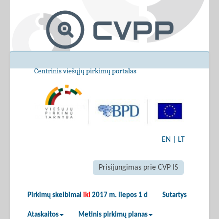
Centrinis viešųjų pirkimų portalas
EN
|
LT
Prisijungimas prie CVP IS
Pirkimų skelbimai
iki
2017 m. liepos 1 d
Sutartys
Ataskaitos
Metinis pirkimų planas