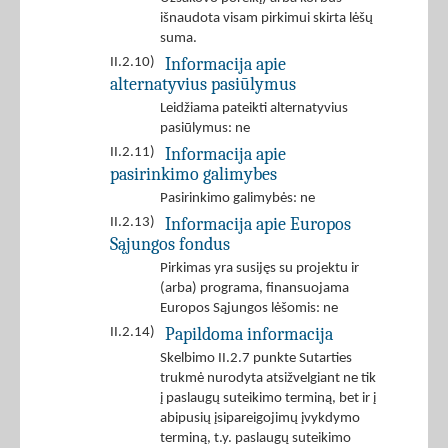
išnaudota visam pirkimui skirta lėšų
suma.
Informacija apie
II.2.10)
alternatyvius pasiūlymus
Leidžiama pateikti alternatyvius
pasiūlymus: ne
Informacija apie
II.2.11)
pasirinkimo galimybes
Pasirinkimo galimybės: ne
Informacija apie Europos
II.2.13)
Sąjungos fondus
Pirkimas yra susijęs su projektu ir
(arba) programa, finansuojama
Europos Sąjungos lėšomis: ne
Papildoma informacija
II.2.14)
Skelbimo II.2.7 punkte Sutarties
trukmė nurodyta atsižvelgiant ne tik
į paslaugų suteikimo terminą, bet ir į
abipusių įsipareigojimų įvykdymo
terminą, t.y. paslaugų suteikimo