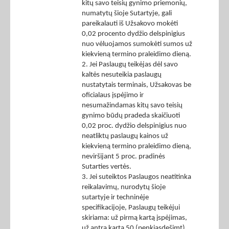
kitų savo teisių gynimo priemonių,
numatytų šioje Sutartyje, gali
pareikalauti iš Užsakovo mokėti
0,02 procento dydžio delspinigius
nuo vėluojamos sumokėti sumos už
kiekvieną termino praleidimo dieną.
2. Jei Paslaugų teikėjas dėl savo
kaltės nesuteikia paslaugų
nustatytais terminais, Užsakovas be
oficialaus įspėjimo ir
nesumažindamas kitų savo teisių
gynimo būdų pradeda skaičiuoti
0,02 proc. dydžio delspinigius nuo
neatliktų paslaugų kainos už
kiekvieną termino praleidimo dieną,
neviršijant 5 proc. pradinės
Sutarties vertės.
3. Jei suteiktos Paslaugos neatitinka
reikalavimų, nurodytų šioje
sutartyje ir techninėje
specifikacijoje, Paslaugų teikėjui
skiriama: už pirmą kartą įspėjimas,
už antrą kartą 50 (penkiasdešimt)