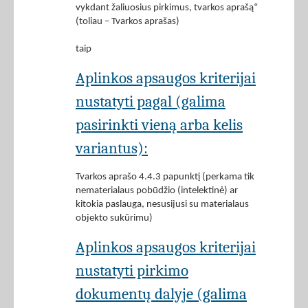
vykdant žaliuosius pirkimus, tvarkos aprašą“
(toliau – Tvarkos aprašas)
taip
Aplinkos apsaugos kriterijai
nustatyti pagal (galima
pasirinkti vieną arba kelis
variantus):
Tvarkos aprašo 4.4.3 papunktį (perkama tik
nematerialaus pobūdžio (intelektinė) ar
kitokia paslauga, nesusijusi su materialaus
objekto sukūrimu)
Aplinkos apsaugos kriterijai
nustatyti pirkimo
dokumentų dalyje (galima