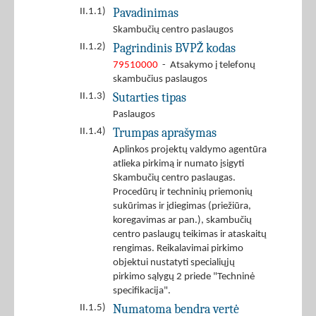
Pavadinimas
II.1.1)
Skambučių centro paslaugos
Pagrindinis BVPŽ kodas
II.1.2)
79510000
- Atsakymo į telefonų
skambučius paslaugos
Sutarties tipas
II.1.3)
Paslaugos
Trumpas aprašymas
II.1.4)
Aplinkos projektų valdymo agentūra
atlieka pirkimą ir numato įsigyti
Skambučių centro paslaugas.
Procedūrų ir techninių priemonių
sukūrimas ir įdiegimas (priežiūra,
koregavimas ar pan.), skambučių
centro paslaugų teikimas ir ataskaitų
rengimas. Reikalavimai pirkimo
objektui nustatyti specialiųjų
pirkimo sąlygų 2 priede "Techninė
specifikacija".
Numatoma bendra vertė
II.1.5)