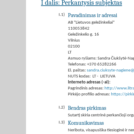
I dalis: Perkantysis subjektas
Pavadinimas ir adresai
I.1)
AB "Lietuvos geležinkeliai"
110053842
Geležinkelio g. 16
Vilnius
02100
LT
Asmuo ryšiams: Sandra Čiukšytė-Na
Telefonas: +370 65282266
El. paštas:
sandra.ciuksyte-nagiene@l
NUTS kodas: LT - LIETUVA
Interneto adresas (-ai):
Pagrindinis adresas:
http://www.litrai
Pirkėjo profilio adresas:
https://pir
Bendras pirkimas
I.2)
Sutartį skiria centrinė perkančioji org
Komunikavimas
I.3)
Neribota, visapusiška tiesioginė ir