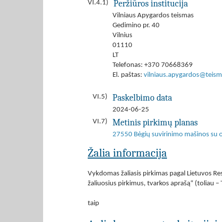
Peržiūros institucija
VI.4.1)
Vilniaus Apygardos teismas
Gedimino pr. 40
Vilnius
01110
LT
Telefonas: +370 70668369
El. paštas:
vilniaus.apygardos@teisma
Paskelbimo data
VI.5)
2024-06-25
Metinis pirkimų planas
VI.7)
27550 Bėgių suvirinimo mašinos su 
Žalia informacija
Vykdomas žaliasis pirkimas pagal Lietuvos Res
žaliuosius pirkimus, tvarkos aprašą“ (toliau –
taip