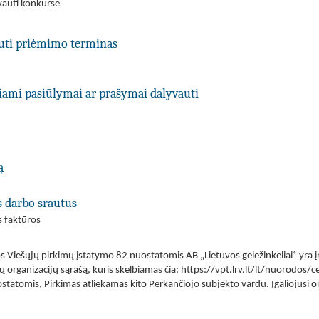
vauti konkurse
uti priėmimo terminas
kiami pasiūlymai ar prašymai dalyvauti
ą
s darbo srautus
s faktūros
s Viešųjų pirkimų įstatymo 82 nuostatomis AB „Lietuvos geležinkeliai“ yra į
ų organizacijų sąrašą, kuris skelbiamas čia: https://vpt.lrv.lt/lt/nuorodos/
statomis, Pirkimas atliekamas kito Perkančiojo subjekto vardu. Įgaliojusi or