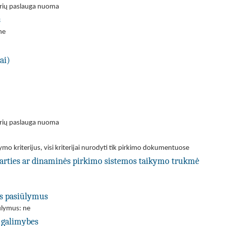
orių paslauga nuoma
s
ne
ai)
orių paslauga nuoma
ymo kriterijus, visi kriterijai nurodyti tik pirkimo dokumentuose
utarties ar dinaminės pirkimo sistemos taikymo trukmė
us pasiūlymus
iūlymus: ne
 galimybes