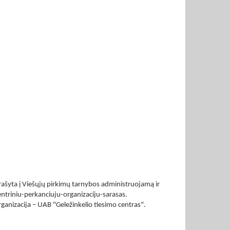
rašyta į Viešųjų pirkimų tarnybos administruojamą ir
centriniu-perkanciuju-organizaciju-sarasas.
ganizacija – UAB "Geležinkelio tiesimo centras".