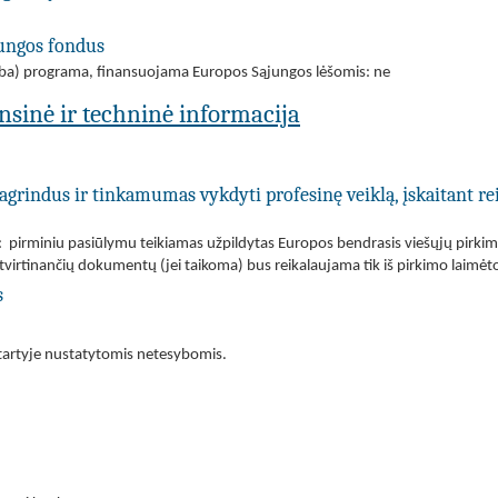
jungos fondus
(arba) programa, finansuojama Europos Sąjungos lėšomis: ne
ansinė ir techninė informacija
agrindus ir tinkamumas vykdyti profesinę veiklą, įskaitant re
: pirminiu pasiūlymu teikiamas užpildytas Europos bendrasis viešųjų pir
atvirtinančių dokumentų (jei taikoma) bus reikalaujama tik iš pirkimo laimėt
s
tartyje nustatytomis netesybomis.