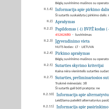
Bėgių suvirinimo mašinos su operat
Informacija apie pirkimo dali
II.1.6)
Ši sutartis suskaidyta į pirkimo dalis: 
Aprašymas
II.2)
Papildomas (-i) BVPŽ kodas (-
II.2.2)
45262680
- Suvirinimas
Įgyvendinimo vieta
II.2.3)
NUTS kodas: LT - LIETUVA
Pirkimo aprašymas
II.2.4)
Bėgių suvirinimo mašinos su operat
Sutarties skyrimo kriterijai
II.2.5)
Kaina nėra vienintelis sutarties sudar
Sutarties, preliminariosios s
II.2.7)
Trukmė mėnesiais: 38
Ši sutartis gali būti pratęsta: ne
Informacija apie alternatyvi
II.2.10)
Leidžiama pateikti alternatyvius pas
Informacija apie pasirinkimo
II.2.11)