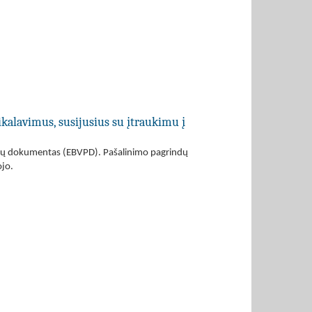
ikalavimus, susijusius su įtraukimu į
kimų dokumentas (EBVPD). Pašalinimo pagrindų
ojo.