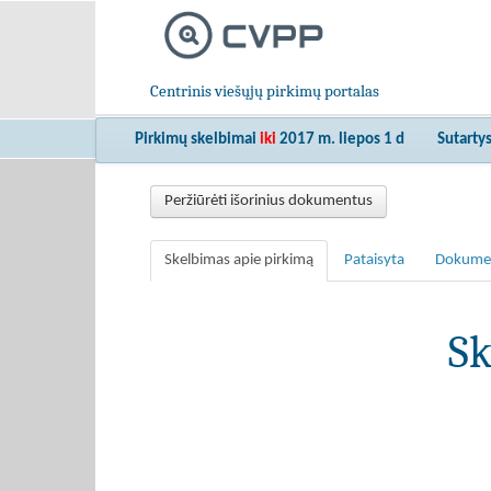
Centrinis viešųjų pirkimų portalas
Pirkimų skelbimai
iki
2017 m. liepos 1 d
Sutarty
Peržiūrėti išorinius dokumentus
Skelbimas apie pirkimą
Pataisyta
Dokume
Sk