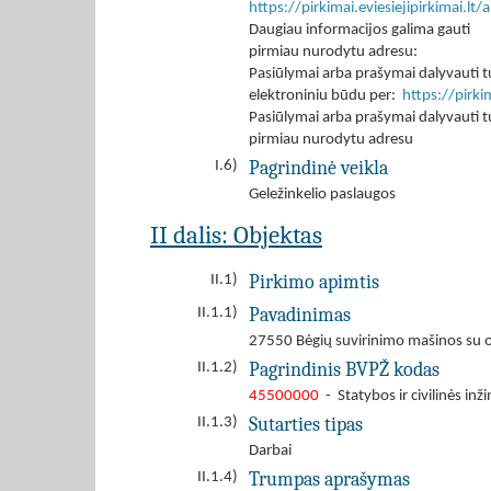
https://pirkimai.eviesiejipirkimai.
Daugiau informacijos galima gauti
pirmiau nurodytu adresu:
Pasiūlymai arba prašymai dalyvauti tu
elektroniniu būdu per:
https://pirk
Pasiūlymai arba prašymai dalyvauti tu
pirmiau nurodytu adresu
Pagrindinė veikla
I.6)
Geležinkelio paslaugos
II dalis: Objektas
Pirkimo apimtis
II.1)
Pavadinimas
II.1.1)
27550 Bėgių suvirinimo mašinos su 
Pagrindinis BVPŽ kodas
II.1.2)
45500000
- Statybos ir civilinės inž
Sutarties tipas
II.1.3)
Darbai
Trumpas aprašymas
II.1.4)