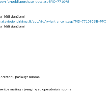
lt/app/rfq/publicpurchase_docs.asp?PID=771095
ri būti siunčiami
imai.eviesiejipirkimai.lt/app/rfq/rwlentrance_s.asp?PID=771095&B=PPO
ri būti siunčiami
operatorių paslauga nuoma
inerijos mašinų ir įrenginių su operatoriais nuoma