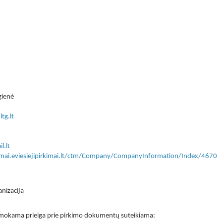
gienė
tg.lt
l.lt
kimai.eviesiejipirkimai.lt/ctm/Company/CompanyInformation/Index/4670
anizacija
 nemokama prieiga prie pirkimo dokumentų suteikiama: