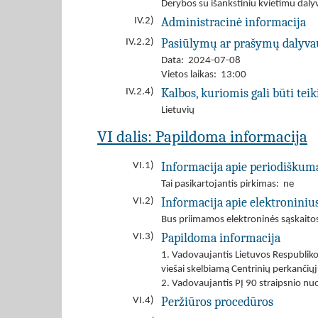
Derybos su išankstiniu kvietimu daly
Administracinė informacija
IV.2)
Pasiūlymų ar prašymų dalyva
IV.2.2)
Data: 2024-07-08
Vietos laikas: 13:00
Kalbos, kuriomis gali būti tei
IV.2.4)
Lietuvių
VI dalis: Papildoma informacija
Informacija apie periodiškum
VI.1)
Tai pasikartojantis pirkimas: ne
Informacija apie elektroniniu
VI.2)
Bus priimamos elektroninės sąskaito
Papildoma informacija
VI.3)
1. Vadovaujantis Lietuvos Respubliko
viešai skelbiamą Centrinių perkančiųj
2. Vadovaujantis PĮ 90 straipsnio nuo
Peržiūros procedūros
VI.4)