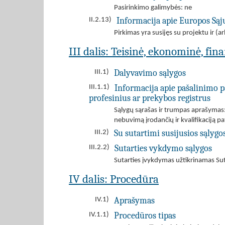
Pasirinkimo galimybės: ne
Informacija apie Europos Są
II.2.13)
Pirkimas yra susijęs su projektu ir 
III dalis: Teisinė, ekonominė, fin
Dalyvavimo sąlygos
III.1)
Informacija apie pašalinimo p
III.1.1)
profesinius ar prekybos registrus
Sąlygų sąrašas ir trumpas aprašymas
nebuvimą įrodančių ir kvalifikaciją p
Su sutartimi susijusios sąlygo
III.2)
Sutarties vykdymo sąlygos
III.2.2)
Sutarties įvykdymas užtikrinamas Su
IV dalis: Procedūra
Aprašymas
IV.1)
Procedūros tipas
IV.1.1)