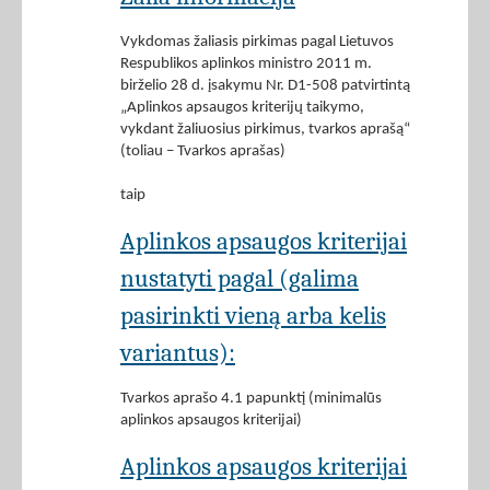
Vykdomas žaliasis pirkimas pagal Lietuvos
Respublikos aplinkos ministro 2011 m.
birželio 28 d. įsakymu Nr. D1-508 patvirtintą
„Aplinkos apsaugos kriterijų taikymo,
vykdant žaliuosius pirkimus, tvarkos aprašą“
(toliau – Tvarkos aprašas)
taip
Aplinkos apsaugos kriterijai
nustatyti pagal (galima
pasirinkti vieną arba kelis
variantus):
Tvarkos aprašo 4.1 papunktį (minimalūs
aplinkos apsaugos kriterijai)
Aplinkos apsaugos kriterijai