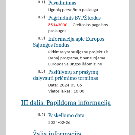
Pavadinimas
II.1)
Ligonių pervežimo paslauga
Pagrindinis BVPŽ kodas
II.2)
85143000
- Greitosios pagalbos
paslaugos
Informacija apie Europos
II.3)
Sąjungos fondus
Pirkimas yra susijęs su projektu ir
(arba) programa, finansuojama
Europos Sąjungos lėšomis: ne
Pasiūlymų ar prašymų
II.5)
dalyvauti priėmimo terminas
Data: 2024-03-06
Vietos laikas: 10:00
III dalis: Papildoma informacija
Paskelbimo data
III.2)
2024-02-26
Žalia informacija