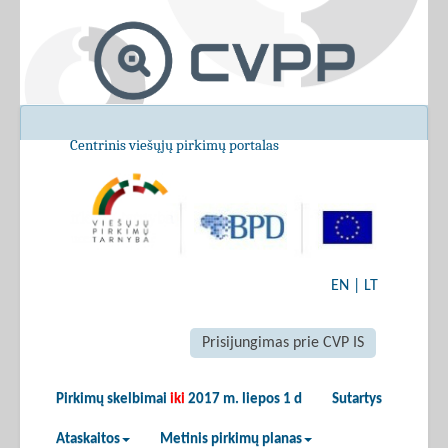
Centrinis viešųjų pirkimų portalas
EN
|
LT
Prisijungimas prie CVP IS
Pirkimų skelbimai
iki
2017 m. liepos 1 d
Sutartys
Ataskaitos
Metinis pirkimų planas