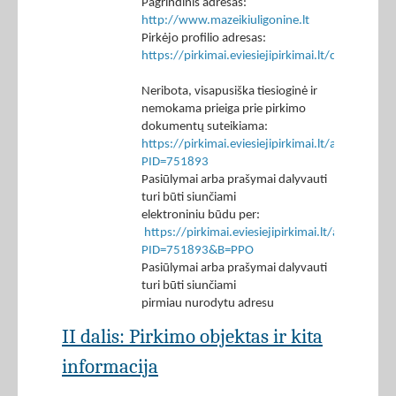
Pagrindinis adresas:
http://www.mazeikiuligonine.lt
Pirkėjo profilio adresas:
https://pirkimai.eviesiejipirkimai.lt/ctm/Co
Neribota, visapusiška tiesioginė ir
nemokama prieiga prie pirkimo
dokumentų suteikiama:
https://pirkimai.eviesiejipirkimai.lt/app/rfq/p
PID=751893
Pasiūlymai arba prašymai dalyvauti
turi būti siunčiami
elektroniniu būdu per:
https://pirkimai.eviesiejipirkimai.lt/app/rfq/r
PID=751893&B=PPO
Pasiūlymai arba prašymai dalyvauti
turi būti siunčiami
pirmiau nurodytu adresu
II dalis: Pirkimo objektas ir kita
informacija