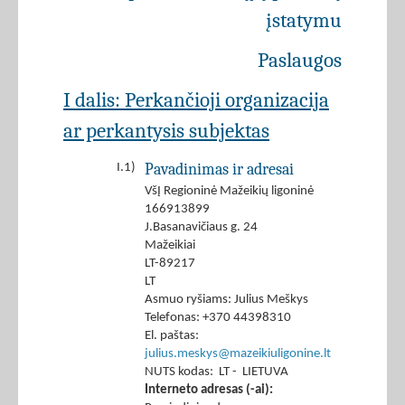
įstatymu
Paslaugos
I dalis: Perkančioji organizacija
ar perkantysis subjektas
Pavadinimas ir adresai
I.1)
VšĮ Regioninė Mažeikių ligoninė
166913899
J.Basanavičiaus g. 24
Mažeikiai
LT-89217
LT
Asmuo ryšiams: Julius Meškys
Telefonas: +370 44398310
El. paštas:
julius.meskys@mazeikiuligonine.lt
NUTS kodas: LT - LIETUVA
Interneto adresas (-ai):