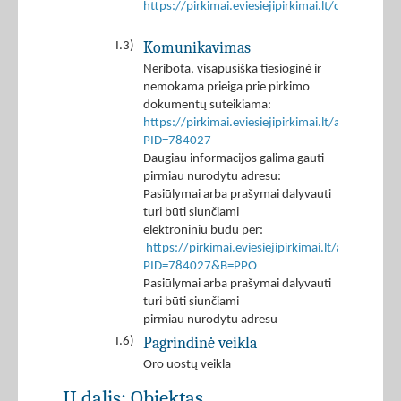
https://pirkimai.eviesiejipirkimai.lt/ctm/Co
Komunikavimas
I.3)
Neribota, visapusiška tiesioginė ir
nemokama prieiga prie pirkimo
dokumentų suteikiama:
https://pirkimai.eviesiejipirkimai.lt/app/rfq/p
PID=784027
Daugiau informacijos galima gauti
pirmiau nurodytu adresu:
Pasiūlymai arba prašymai dalyvauti
turi būti siunčiami
elektroniniu būdu per:
https://pirkimai.eviesiejipirkimai.lt/app/rfq/r
PID=784027&B=PPO
Pasiūlymai arba prašymai dalyvauti
turi būti siunčiami
pirmiau nurodytu adresu
Pagrindinė veikla
I.6)
Oro uostų veikla
II dalis: Objektas