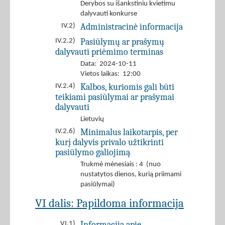
Derybos su išankstiniu kvietimu
dalyvauti konkurse
Administracinė informacija
IV.2)
Pasiūlymų ar prašymų
IV.2.2)
dalyvauti priėmimo terminas
Data: 2024-10-11
Vietos laikas: 12:00
Kalbos, kuriomis gali būti
IV.2.4)
teikiami pasiūlymai ar prašymai
dalyvauti
Lietuvių
Minimalus laikotarpis, per
IV.2.6)
kurį dalyvis privalo užtikrinti
pasiūlymo galiojimą
Trukmė mėnesiais : 4 (nuo
nustatytos dienos, kurią priimami
pasiūlymai)
VI dalis: Papildoma informacija
Informacija apie
VI.1)