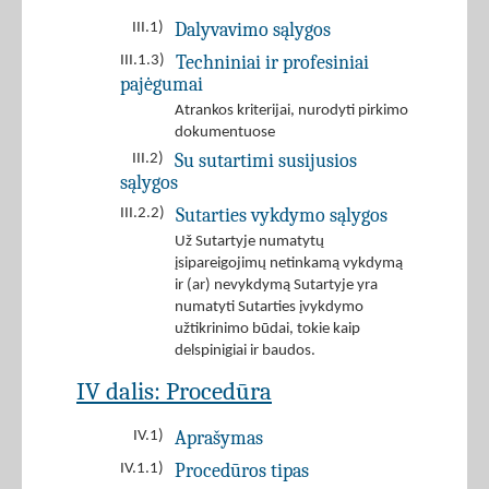
Dalyvavimo sąlygos
III.1)
Techniniai ir profesiniai
III.1.3)
pajėgumai
Atrankos kriterijai, nurodyti pirkimo
dokumentuose
Su sutartimi susijusios
III.2)
sąlygos
Sutarties vykdymo sąlygos
III.2.2)
Už Sutartyje numatytų
įsipareigojimų netinkamą vykdymą
ir (ar) nevykdymą Sutartyje yra
numatyti Sutarties įvykdymo
užtikrinimo būdai, tokie kaip
delspinigiai ir baudos.
IV dalis: Procedūra
Aprašymas
IV.1)
Procedūros tipas
IV.1.1)