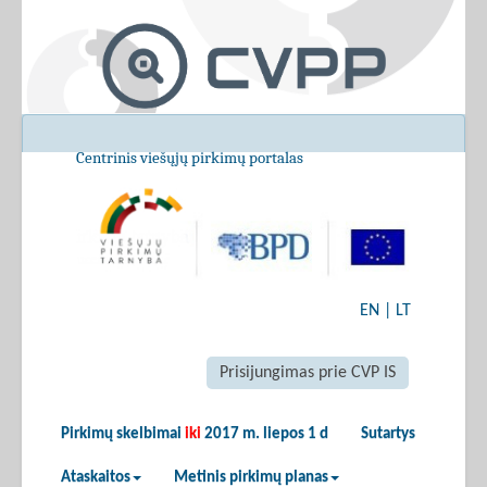
Centrinis viešųjų pirkimų portalas
EN
|
LT
Prisijungimas prie CVP IS
Pirkimų skelbimai
iki
2017 m. liepos 1 d
Sutartys
Ataskaitos
Metinis pirkimų planas