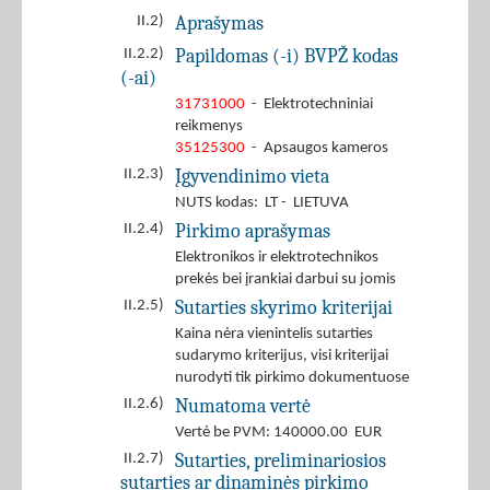
Aprašymas
II.2)
Papildomas (-i) BVPŽ kodas
II.2.2)
(-ai)
31731000
- Elektrotechniniai
reikmenys
35125300
- Apsaugos kameros
Įgyvendinimo vieta
II.2.3)
NUTS kodas: LT - LIETUVA
Pirkimo aprašymas
II.2.4)
Elektronikos ir elektrotechnikos
prekės bei įrankiai darbui su jomis
Sutarties skyrimo kriterijai
II.2.5)
Kaina nėra vienintelis sutarties
sudarymo kriterijus, visi kriterijai
nurodyti tik pirkimo dokumentuose
Numatoma vertė
II.2.6)
Vertė be PVM: 140000.00 EUR
Sutarties, preliminariosios
II.2.7)
sutarties ar dinaminės pirkimo