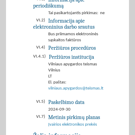
periodiškumą
Tai pasikartojantis pirkimas: ne
Informacija apie
VI.2)
elektroninius darbo srautus
Bus priimamos elektroninės
sąskaitos faktūros
Peržiūros procedūros
VI.4)
Peržiūros institucija
VI.4.1)
Vilniaus apygardos teismas
Vilnius
LT
El. paštas:
vilniaus.apygardos@teismas.lt
Paskelbimo data
VI.5)
2024-09-30
Metinis pirkimų planas
VI.7)
Įvairios elektronikos prekės