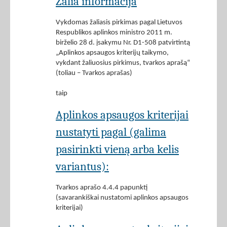
Žalia informacija
Vykdomas žaliasis pirkimas pagal Lietuvos
Respublikos aplinkos ministro 2011 m.
birželio 28 d. įsakymu Nr. D1-508 patvirtintą
„Aplinkos apsaugos kriterijų taikymo,
vykdant žaliuosius pirkimus, tvarkos aprašą“
(toliau – Tvarkos aprašas)
taip
Aplinkos apsaugos kriterijai
nustatyti pagal (galima
pasirinkti vieną arba kelis
variantus):
Tvarkos aprašo 4.4.4 papunktį
(savarankiškai nustatomi aplinkos apsaugos
kriterijai)