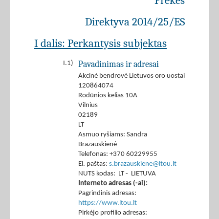
Prekės
Direktyva 2014/25/ES
I dalis: Perkantysis subjektas
Pavadinimas ir adresai
I.1)
Akcinė bendrovė Lietuvos oro uostai
120864074
Rodūnios kelias 10A
Vilnius
02189
LT
Asmuo ryšiams: Sandra
Brazauskienė
Telefonas: +370 60229955
El. paštas:
s.brazauskiene@ltou.lt
NUTS kodas: LT - LIETUVA
Interneto adresas (-ai):
Pagrindinis adresas:
https://www.ltou.lt
Pirkėjo profilio adresas: