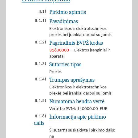
Pirkimo apimtis
II.1)
Pavadinimas
II.1.1)
Elektronikos ir elektrotechnikos
prekės bei įrankiai darbui su jomis
Pagrindinis BVPŽ kodas
II.1.2)
31600000
- Elektros įrenginiai ir
aparatai
Sutarties tipas
II.1.3)
Prekės
Trumpas aprašymas
II.1.4)
Elektronikos ir elektrotechnikos
prekės bei įrankiai darbui su jomis
Numatoma bendra vertė
II.1.5)
Vertė be PVM: 140000.00 EUR
Informacija apie pirkimo
II.1.6)
dalis
Ši sutartis suskaidyta į pirkimo dalis:
ne