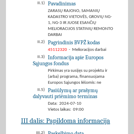
Pavadinimas
II.1)
ZARASŲ RAJONO, SAMANIŲ
KADASTRO VIETOVĖS, GROVIŲ NG-
1, NG-3 IR JUOSE ESANČIŲ
MELIORACIJOS STATINIŲ REMONTO
DARBAI
Pagrindinis BVPŽ kodas
II.2)
45112320
- Melioracijos darbai
Informacija apie Europos
II.3)
Sąjungos fondus
Pirkimas yra susijęs su projektu ir
(arba) programa, finansuojama
Europos Sąjungos lėšomis: ne
Pasiūlymų ar prašymų
II.5)
dalyvauti priėmimo terminas
Data: 2024-07-10
Vietos laikas: 09:00
III dalis: Papildoma informacija
Paskelbimo data
III.2)