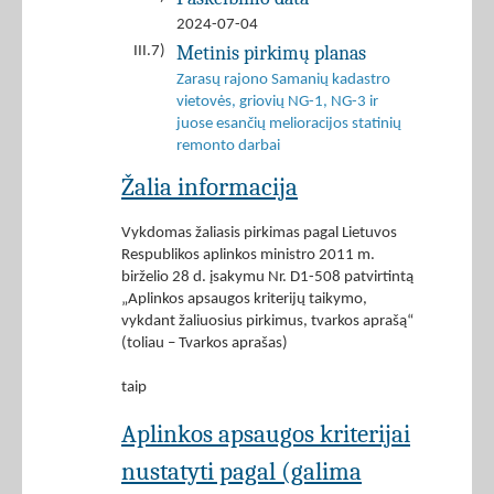
2024-07-04
Metinis pirkimų planas
III.7)
Zarasų rajono Samanių kadastro
vietovės, griovių NG-1, NG-3 ir
juose esančių melioracijos statinių
remonto darbai
Žalia informacija
Vykdomas žaliasis pirkimas pagal Lietuvos
Respublikos aplinkos ministro 2011 m.
birželio 28 d. įsakymu Nr. D1-508 patvirtintą
„Aplinkos apsaugos kriterijų taikymo,
vykdant žaliuosius pirkimus, tvarkos aprašą“
(toliau – Tvarkos aprašas)
taip
Aplinkos apsaugos kriterijai
nustatyti pagal (galima