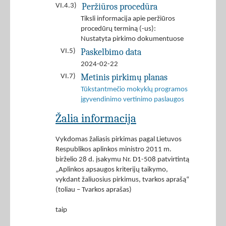
Peržiūros procedūra
VI.4.3)
Tiksli informacija apie peržiūros
procedūrų terminą (-us):
Nustatyta pirkimo dokumentuose
Paskelbimo data
VI.5)
2024-02-22
Metinis pirkimų planas
VI.7)
Tūkstantmečio mokyklų programos
įgyvendinimo vertinimo paslaugos
Žalia informacija
Vykdomas žaliasis pirkimas pagal Lietuvos
Respublikos aplinkos ministro 2011 m.
birželio 28 d. įsakymu Nr. D1-508 patvirtintą
„Aplinkos apsaugos kriterijų taikymo,
vykdant žaliuosius pirkimus, tvarkos aprašą“
(toliau – Tvarkos aprašas)
taip