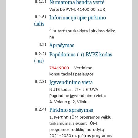
Numatoma bendra vertė
II.1.5)
Vertė be PVM: 41400.00 EUR
Informacija apie pirkimo
II.1.6)
dalis
Ši sutartis suskaidyta į pirkimo dalis:
ne
Aprašymas
II.2)
Papildomas (-i) BVPŽ kodas
II.2.2)
(-ai)
79419000
- Vertinimo
konsultacinės paslaugos
Įgyvendinimo vieta
II.2.3)
NUTS kodas: LT - LIETUVA
Pagrindinė įgyvendinimo vieta:
A. Volano g. 2, Vilnius
Pirkimo aprašymas
II.2.4)
1. Įvertinti TŪM programos veiklų
tinkamumą, siekiant TŪM
programos rodiklių, nurodytų
2021–2030 m. plėtros programos