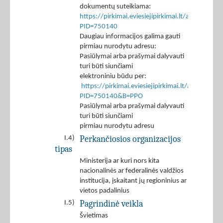
dokumentų suteikiama:
https://pirkimai.eviesiejipirkimai.lt/app/rfq/p
PID=750140
Daugiau informacijos galima gauti
pirmiau nurodytu adresu:
Pasiūlymai arba prašymai dalyvauti
turi būti siunčiami
elektroniniu būdu per:
https://pirkimai.eviesiejipirkimai.lt/app/rfq/r
PID=750140&B=PPO
Pasiūlymai arba prašymai dalyvauti
turi būti siunčiami
pirmiau nurodytu adresu
Perkančiosios organizacijos
I.4)
tipas
Ministerija ar kuri nors kita
nacionalinės ar federalinės valdžios
institucija, įskaitant jų regioninius ar
vietos padalinius
Pagrindinė veikla
I.5)
Švietimas