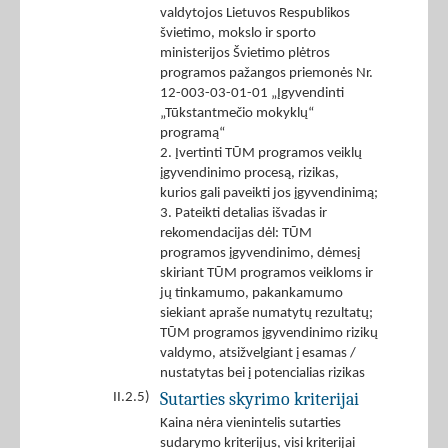
valdytojos Lietuvos Respublikos
švietimo, mokslo ir sporto
ministerijos Švietimo plėtros
programos pažangos priemonės Nr.
12-003-03-01-01 „Įgyvendinti
„Tūkstantmečio mokyklų“
programą“
2. Įvertinti TŪM programos veiklų
įgyvendinimo procesą, rizikas,
kurios gali paveikti jos įgyvendinimą;
3. Pateikti detalias išvadas ir
rekomendacijas dėl: TŪM
programos įgyvendinimo, dėmesį
skiriant TŪM programos veikloms ir
jų tinkamumo, pakankamumo
siekiant apraše numatytų rezultatų;
TŪM programos įgyvendinimo rizikų
valdymo, atsižvelgiant į esamas /
nustatytas bei į potencialias rizikas
Sutarties skyrimo kriterijai
II.2.5)
Kaina nėra vienintelis sutarties
sudarymo kriterijus, visi kriterijai