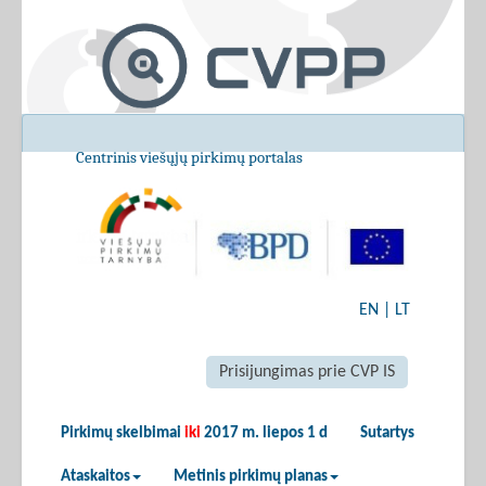
Centrinis viešųjų pirkimų portalas
EN
|
LT
Prisijungimas prie CVP IS
Pirkimų skelbimai
iki
2017 m. liepos 1 d
Sutartys
Ataskaitos
Metinis pirkimų planas