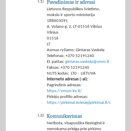
Pavadinimas ir adresai
I.1)
Lietuvos Respublikos švietimo,
mokslo ir sporto ministerija
188603091
A. Volano g. 2, LT-01516 Vilnius
Vilnius
01516
LT
Asmuo ryšiams: Gintaras Vaskela
Telefonas: +370 52191240
El. paštas:
gintaras.vaskela@smm.lt
Faksas: +370 52191240
NUTS kodas: LT0 - LIETUVA
Interneto adresas (-ai):
Pagrindinis adresas:
https://smsm.lrv.lt/
Pirkėjo profilio adresas:
https://pirkimai.eviesiejipirkimai.lt/ctm/Co
Komunikavimas
I.3)
Neribota, visapusiška tiesioginė ir
nemokama prieiga prie pirkimo