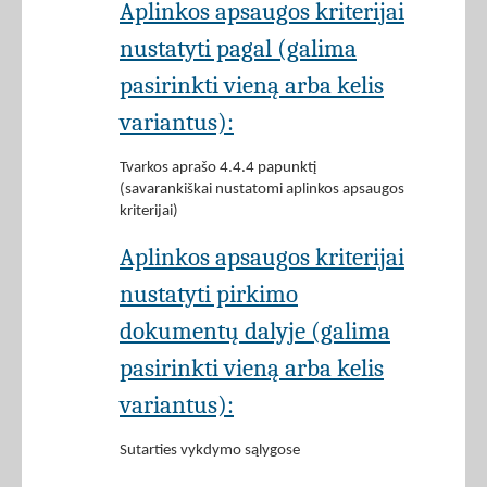
Aplinkos apsaugos kriterijai
nustatyti pagal (galima
pasirinkti vieną arba kelis
variantus):
Tvarkos aprašo 4.4.4 papunktį
(savarankiškai nustatomi aplinkos apsaugos
kriterijai)
Aplinkos apsaugos kriterijai
nustatyti pirkimo
dokumentų dalyje (galima
pasirinkti vieną arba kelis
variantus):
Sutarties vykdymo sąlygose