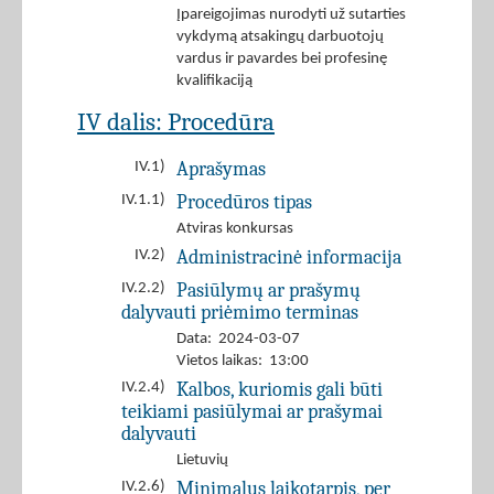
Įpareigojimas nurodyti už sutarties
vykdymą atsakingų darbuotojų
vardus ir pavardes bei profesinę
kvalifikaciją
IV dalis: Procedūra
Aprašymas
IV.1)
Procedūros tipas
IV.1.1)
Atviras konkursas
Administracinė informacija
IV.2)
Pasiūlymų ar prašymų
IV.2.2)
dalyvauti priėmimo terminas
Data: 2024-03-07
Vietos laikas: 13:00
Kalbos, kuriomis gali būti
IV.2.4)
teikiami pasiūlymai ar prašymai
dalyvauti
Lietuvių
Minimalus laikotarpis, per
IV.2.6)