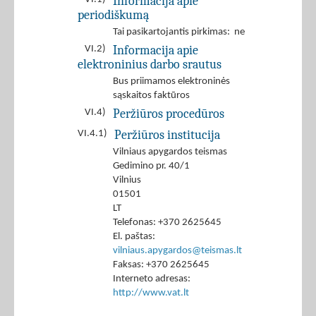
Informacija apie
periodiškumą
Tai pasikartojantis pirkimas: ne
Informacija apie
VI.2)
elektroninius darbo srautus
Bus priimamos elektroninės
sąskaitos faktūros
Peržiūros procedūros
VI.4)
Peržiūros institucija
VI.4.1)
Vilniaus apygardos teismas
Gedimino pr. 40/1
Vilnius
01501
LT
Telefonas: +370 2625645
El. paštas:
vilniaus.apygardos@teismas.lt
Faksas: +370 2625645
Interneto adresas:
http://www.vat.lt