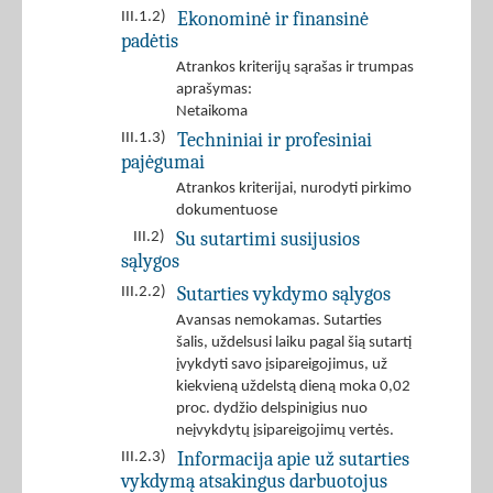
Ekonominė ir finansinė
III.1.2)
padėtis
Atrankos kriterijų sąrašas ir trumpas
aprašymas:
Netaikoma
Techniniai ir profesiniai
III.1.3)
pajėgumai
Atrankos kriterijai, nurodyti pirkimo
dokumentuose
Su sutartimi susijusios
III.2)
sąlygos
Sutarties vykdymo sąlygos
III.2.2)
Avansas nemokamas. Sutarties
šalis, uždelsusi laiku pagal šią sutartį
įvykdyti savo įsipareigojimus, už
kiekvieną uždelstą dieną moka 0,02
proc. dydžio delspinigius nuo
neįvykdytų įsipareigojimų vertės.
Informacija apie už sutarties
III.2.3)
vykdymą atsakingus darbuotojus