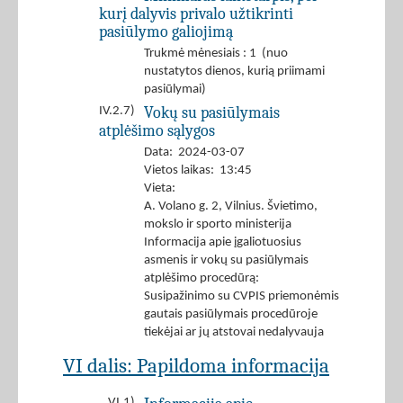
kurį dalyvis privalo užtikrinti
pasiūlymo galiojimą
Trukmė mėnesiais : 1 (nuo
nustatytos dienos, kurią priimami
pasiūlymai)
Vokų su pasiūlymais
IV.2.7)
atplėšimo sąlygos
Data: 2024-03-07
Vietos laikas: 13:45
Vieta:
A. Volano g. 2, Vilnius. Švietimo,
mokslo ir sporto ministerija
Informacija apie įgaliotuosius
asmenis ir vokų su pasiūlymais
atplėšimo procedūrą:
Susipažinimo su CVPIS priemonėmis
gautais pasiūlymais procedūroje
tiekėjai ar jų atstovai nedalyvauja
VI dalis: Papildoma informacija
VI.1)