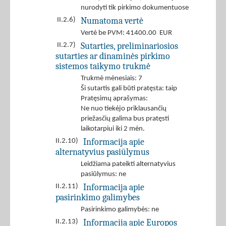
nurodyti tik pirkimo dokumentuose
Numatoma vertė
II.2.6)
Vertė be PVM: 41400.00 EUR
Sutarties, preliminariosios
II.2.7)
sutarties ar dinaminės pirkimo
sistemos taikymo trukmė
Trukmė mėnesiais: 7
Ši sutartis gali būti pratęsta: taip
Pratęsimų aprašymas:
Ne nuo tiekėjo priklausančių
priežasčių galima bus pratęsti
laikotarpiui iki 2 mėn.
Informacija apie
II.2.10)
alternatyvius pasiūlymus
Leidžiama pateikti alternatyvius
pasiūlymus: ne
Informacija apie
II.2.11)
pasirinkimo galimybes
Pasirinkimo galimybės: ne
Informacija apie Europos
II.2.13)