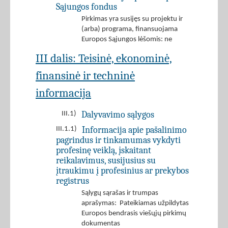
Sąjungos fondus
Pirkimas yra susijęs su projektu ir
(arba) programa, finansuojama
Europos Sąjungos lėšomis: ne
III dalis: Teisinė, ekonominė,
finansinė ir techninė
informacija
Dalyvavimo sąlygos
III.1)
Informacija apie pašalinimo
III.1.1)
pagrindus ir tinkamumas vykdyti
profesinę veiklą, įskaitant
reikalavimus, susijusius su
įtraukimu į profesinius ar prekybos
registrus
Sąlygų sąrašas ir trumpas
aprašymas: Pateikiamas užpildytas
Europos bendrasis viešųjų pirkimų
dokumentas