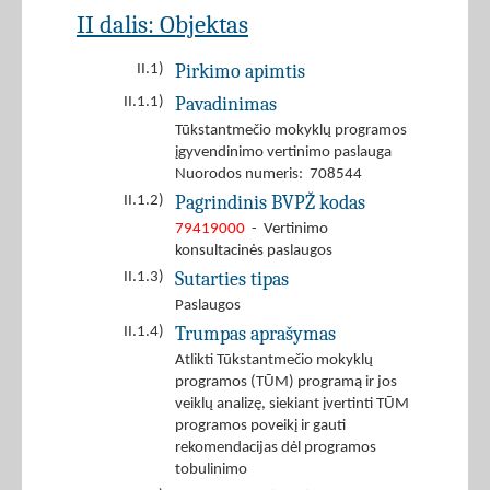
II dalis: Objektas
Pirkimo apimtis
II.1)
Pavadinimas
II.1.1)
Tūkstantmečio mokyklų programos
įgyvendinimo vertinimo paslauga
Nuorodos numeris: 708544
Pagrindinis BVPŽ kodas
II.1.2)
79419000
- Vertinimo
konsultacinės paslaugos
Sutarties tipas
II.1.3)
Paslaugos
Trumpas aprašymas
II.1.4)
Atlikti Tūkstantmečio mokyklų
programos (TŪM) programą ir jos
veiklų analizę, siekiant įvertinti TŪM
programos poveikį ir gauti
rekomendacijas dėl programos
tobulinimo