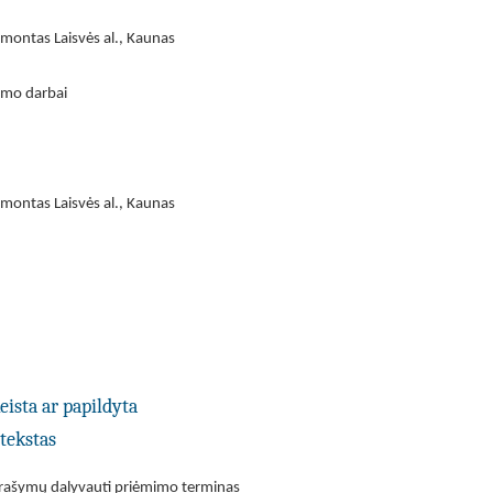
remontas Laisvės al., Kaunas
imo darbai
remontas Laisvės al., Kaunas
eista ar papildyta
tekstas
 prašymų dalyvauti priėmimo terminas