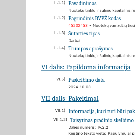
Pavadinimas
II.1.1)
Nuotekų tinklų ir šulinių kapitalinis 
Pagrindinis BVPŽ kodas
II.1.2)
45232453
- Nuotekų vamzdžių ties
Sutarties tipas
II.1.3)
Darbai
Trumpas aprašymas
II.1.4)
Nuotekų tinklų ir šulinių kapitalinis 
VI dalis: Papildoma informacija
Paskelbimo data
VI.5)
2024-10-03
VII dalis: Pakeitimai
Informacija, kuri turi būti pak
VII.1)
Taisytinas pradinio skelbimo 
VII.1.2)
Dalies numeris: IV.2.2
Keistino teksto vieta: Pasiūlymų ar