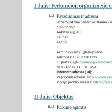
I dalis: Perkančioji organizacija 
Pavadinimas ir adresai
I.1)
Uždaroji akcinė bendrovė "Kauno v
132751369
Aukštaičių g. 43
Kaunas
44158
LT
Asmuo ryšiams: Eglė Rupšienė
Telefonas: +370 37301729
El. paštas:
egle.rupsiene@kaunovand
NUTS kodas: LT - LIETUVA
Interneto adresas (-ai):
Pagrindinis adresas:
http://www.ka
Pirkėjo profilio adresas:
https://pir
II dalis: Objektas
Pirkimo apimtis
II.1)