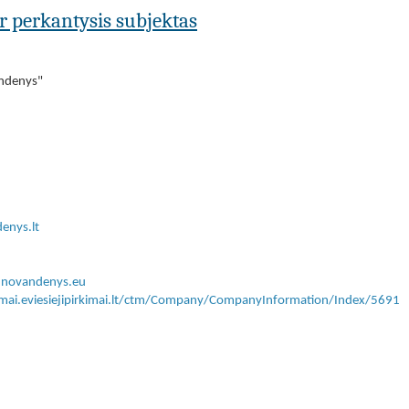
ar perkantysis subjektas
andenys"
enys.lt
unovandenys.eu
kimai.eviesiejipirkimai.lt/ctm/Company/CompanyInformation/Index/5691