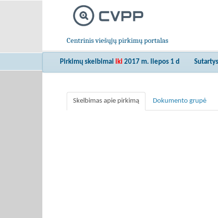
Centrinis viešųjų pirkimų portalas
Pirkimų skelbimai
iki
2017 m. liepos 1 d
Sutarty
Skelbimas apie pirkimą
Dokumento grupė