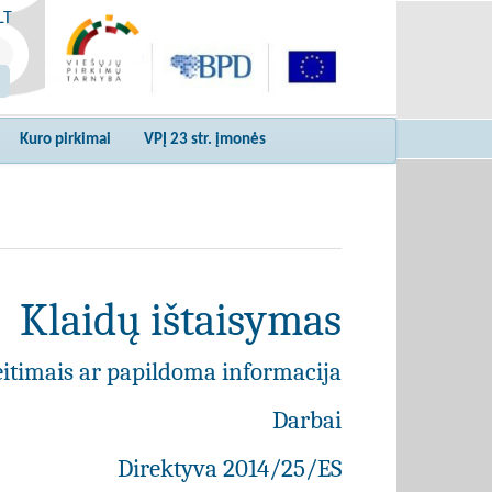
LT
Kuro pirkimai
VPĮ 23 str. įmonės
Klaidų ištaisymas
eitimais ar papildoma informacija
Darbai
Direktyva 2014/25/ES