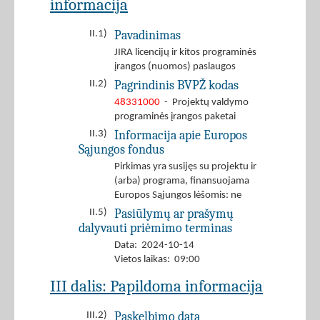
informacija
Pavadinimas
II.1)
JIRA licencijų ir kitos programinės
įrangos (nuomos) paslaugos
Pagrindinis BVPŽ kodas
II.2)
48331000
- Projektų valdymo
programinės įrangos paketai
Informacija apie Europos
II.3)
Sąjungos fondus
Pirkimas yra susijęs su projektu ir
(arba) programa, finansuojama
Europos Sąjungos lėšomis: ne
Pasiūlymų ar prašymų
II.5)
dalyvauti priėmimo terminas
Data: 2024-10-14
Vietos laikas: 09:00
III dalis: Papildoma informacija
Paskelbimo data
III.2)