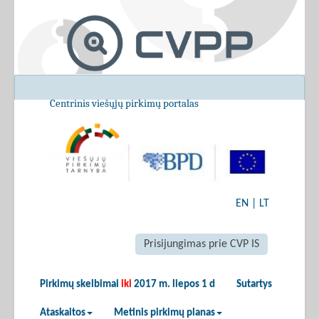
Centrinis viešųjų pirkimų portalas
EN
|
LT
Prisijungimas prie CVP IS
Pirkimų skelbimai
iki
2017 m. liepos 1 d
Sutartys
Ataskaitos
Metinis pirkimų planas