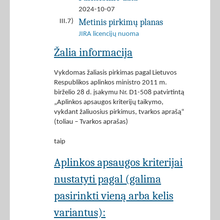
2024-10-07
Metinis pirkimų planas
III.7)
JIRA licencijų nuoma
Žalia informacija
Vykdomas žaliasis pirkimas pagal Lietuvos
Respublikos aplinkos ministro 2011 m.
birželio 28 d. įsakymu Nr. D1-508 patvirtintą
„Aplinkos apsaugos kriterijų taikymo,
vykdant žaliuosius pirkimus, tvarkos aprašą“
(toliau – Tvarkos aprašas)
taip
Aplinkos apsaugos kriterijai
nustatyti pagal (galima
pasirinkti vieną arba kelis
variantus):