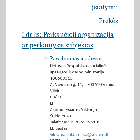
įstatymu
Prekės
I dalis: Perkančioji organizacija
ar perkantysis subjektas
Pavadinimas ir adresai
I.1)
Lietuvos Respublikos socialinės
apsaugos ir darbo ministerija
188603515
A. Vivulskio g. 11, LT-03610 Vilnius
Vilnius
03610
LT
Asmuo ryšiams: Viktorija
Soldatenko
Telefonas: +370 63795105
El. paštas:
viktorija.soldatenko@socmin.lt