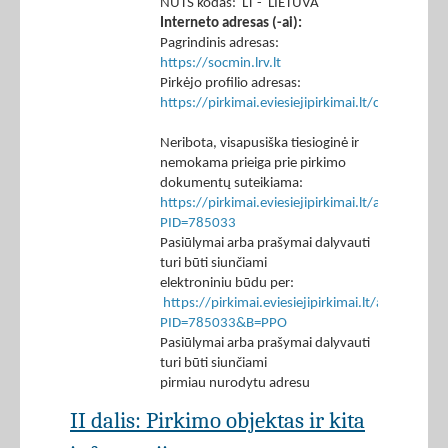
NUTS kodas: LT - LIETUVA
Interneto adresas (-ai):
Pagrindinis adresas:
https://socmin.lrv.lt
Pirkėjo profilio adresas:
https://pirkimai.eviesiejipirkimai.lt/ctm/Co
Neribota, visapusiška tiesioginė ir
nemokama prieiga prie pirkimo
dokumentų suteikiama:
https://pirkimai.eviesiejipirkimai.lt/app/rfq/p
PID=785033
Pasiūlymai arba prašymai dalyvauti
turi būti siunčiami
elektroniniu būdu per:
https://pirkimai.eviesiejipirkimai.lt/app/rfq/r
PID=785033&B=PPO
Pasiūlymai arba prašymai dalyvauti
turi būti siunčiami
pirmiau nurodytu adresu
II dalis: Pirkimo objektas ir kita