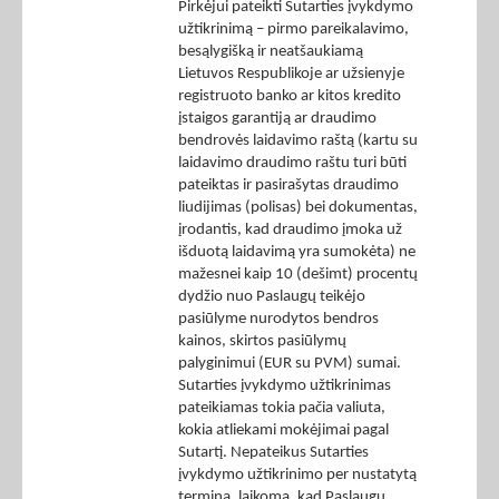
Pirkėjui pateikti Sutarties įvykdymo
užtikrinimą – pirmo pareikalavimo,
besąlygišką ir neatšaukiamą
Lietuvos Respublikoje ar užsienyje
registruoto banko ar kitos kredito
įstaigos garantiją ar draudimo
bendrovės laidavimo raštą (kartu su
laidavimo draudimo raštu turi būti
pateiktas ir pasirašytas draudimo
liudijimas (polisas) bei dokumentas,
įrodantis, kad draudimo įmoka už
išduotą laidavimą yra sumokėta) ne
mažesnei kaip 10 (dešimt) procentų
dydžio nuo Paslaugų teikėjo
pasiūlyme nurodytos bendros
kainos, skirtos pasiūlymų
palyginimui (EUR su PVM) sumai.
Sutarties įvykdymo užtikrinimas
pateikiamas tokia pačia valiuta,
kokia atliekami mokėjimai pagal
Sutartį. Nepateikus Sutarties
įvykdymo užtikrinimo per nustatytą
terminą, laikoma, kad Paslaugų