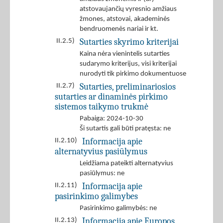
atstovaujančių vyresnio amžiaus
žmones, atstovai, akademinės
bendruomenės nariai ir kt.
Sutarties skyrimo kriterijai
II.2.5)
Kaina nėra vienintelis sutarties
sudarymo kriterijus, visi kriterijai
nurodyti tik pirkimo dokumentuose
Sutarties, preliminariosios
II.2.7)
sutarties ar dinaminės pirkimo
sistemos taikymo trukmė
Pabaiga: 2024-10-30
Ši sutartis gali būti pratęsta: ne
Informacija apie
II.2.10)
alternatyvius pasiūlymus
Leidžiama pateikti alternatyvius
pasiūlymus: ne
Informacija apie
II.2.11)
pasirinkimo galimybes
Pasirinkimo galimybės: ne
Informacija apie Europos
II.2.13)