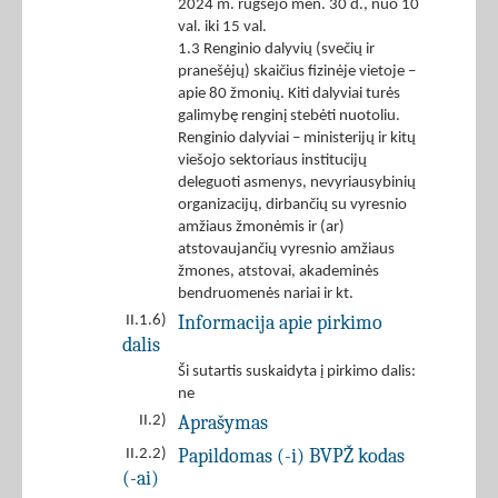
2024 m. rugsėjo mėn. 30 d., nuo 10
val. iki 15 val.
1.3 Renginio dalyvių (svečių ir
pranešėjų) skaičius fizinėje vietoje –
apie 80 žmonių. Kiti dalyviai turės
galimybę renginį stebėti nuotoliu.
Renginio dalyviai – ministerijų ir kitų
viešojo sektoriaus institucijų
deleguoti asmenys, nevyriausybinių
organizacijų, dirbančių su vyresnio
amžiaus žmonėmis ir (ar)
atstovaujančių vyresnio amžiaus
žmones, atstovai, akademinės
bendruomenės nariai ir kt.
Informacija apie pirkimo
II.1.6)
dalis
Ši sutartis suskaidyta į pirkimo dalis:
ne
Aprašymas
II.2)
Papildomas (-i) BVPŽ kodas
II.2.2)
(-ai)