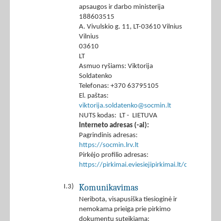
apsaugos ir darbo ministerija
188603515
A. Vivulskio g. 11, LT-03610 Vilnius
Vilnius
03610
LT
Asmuo ryšiams: Viktorija
Soldatenko
Telefonas: +370 63795105
El. paštas:
viktorija.soldatenko@socmin.lt
NUTS kodas: LT - LIETUVA
Interneto adresas (-ai):
Pagrindinis adresas:
https://socmin.lrv.lt
Pirkėjo profilio adresas:
https://pirkimai.eviesiejipirkimai.lt/ctm/Co
Komunikavimas
I.3)
Neribota, visapusiška tiesioginė ir
nemokama prieiga prie pirkimo
dokumentų suteikiama: