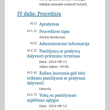
teikėjas atsisakė sudaryti Sutartį.
IV dalis: Procedūra
Aprašymas
IV.1)
Procedūros tipas
IV.1.1)
Atviras konkursas
Administracinė informacija
IV.2)
Pasiūlymų ar prašymų
IV.2.2)
dalyvauti priėmimo terminas
Data: 2024-08-13
Vietos laikas: 09:00
Kalbos, kuriomis gali būti
IV.2.4)
teikiami pasiūlymai ar prašymai
dalyvauti
Lietuvių
Vokų su pasiūlymais
IV.2.7)
atplėšimo sąlygos
Data: 2024-08-13