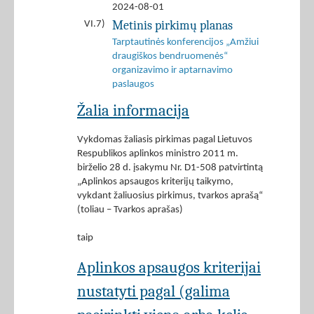
2024-08-01
Metinis pirkimų planas
VI.7)
Tarptautinės konferencijos „Amžiui
draugiškos bendruomenės“
organizavimo ir aptarnavimo
paslaugos
Žalia informacija
Vykdomas žaliasis pirkimas pagal Lietuvos
Respublikos aplinkos ministro 2011 m.
birželio 28 d. įsakymu Nr. D1-508 patvirtintą
„Aplinkos apsaugos kriterijų taikymo,
vykdant žaliuosius pirkimus, tvarkos aprašą“
(toliau – Tvarkos aprašas)
taip
Aplinkos apsaugos kriterijai
nustatyti pagal (galima