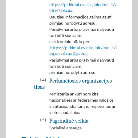
https://pirkimai.eviesiejipirkimai.lt/app/rfq/p
PID=776444
Daugiau informacijos galima gauti
pirmiau nurodytu adresu:
Pasiūlymai arba prašymai dalyvauti
turi būti siunčiami
elektroniniu būdu per:
https://pirkimai.eviesiejipirkimai.lt/app/rfq/r
PID=776444&B=PPO
Pasiūlymai arba prašymai dalyvauti
turi būti siunčiami
pirmiau nurodytu adresu
Perkančiosios organizacijos
I.4)
tipas
Ministerija ar kuri nors kita
nacionalinės ar federalinės valdžios
institucija, įskaitant jų regioninius ar
vietos padalinius
Pagrindinė veikla
I.5)
Socialinė apsauga