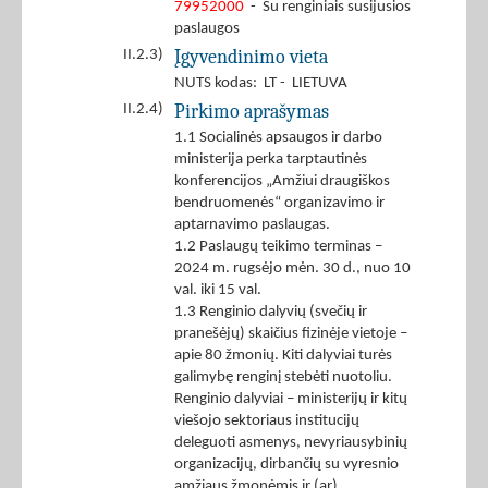
79952000
- Su renginiais susijusios
paslaugos
Įgyvendinimo vieta
II.2.3)
NUTS kodas: LT - LIETUVA
Pirkimo aprašymas
II.2.4)
1.1 Socialinės apsaugos ir darbo
ministerija perka tarptautinės
konferencijos „Amžiui draugiškos
bendruomenės“ organizavimo ir
aptarnavimo paslaugas.
1.2 Paslaugų teikimo terminas –
2024 m. rugsėjo mėn. 30 d., nuo 10
val. iki 15 val.
1.3 Renginio dalyvių (svečių ir
pranešėjų) skaičius fizinėje vietoje –
apie 80 žmonių. Kiti dalyviai turės
galimybę renginį stebėti nuotoliu.
Renginio dalyviai – ministerijų ir kitų
viešojo sektoriaus institucijų
deleguoti asmenys, nevyriausybinių
organizacijų, dirbančių su vyresnio
amžiaus žmonėmis ir (ar)