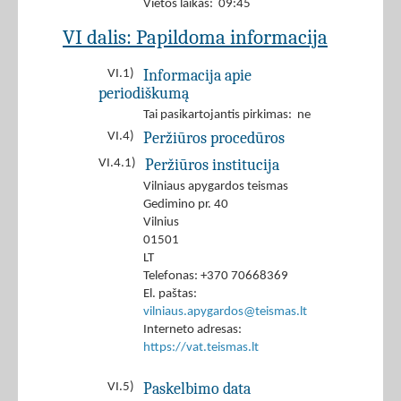
Vietos laikas: 09:45
VI dalis: Papildoma informacija
Informacija apie
VI.1)
periodiškumą
Tai pasikartojantis pirkimas: ne
Peržiūros procedūros
VI.4)
Peržiūros institucija
VI.4.1)
Vilniaus apygardos teismas
Gedimino pr. 40
Vilnius
01501
LT
Telefonas: +370 70668369
El. paštas:
vilniaus.apygardos@teismas.lt
Interneto adresas:
https://vat.teismas.lt
Paskelbimo data
VI.5)