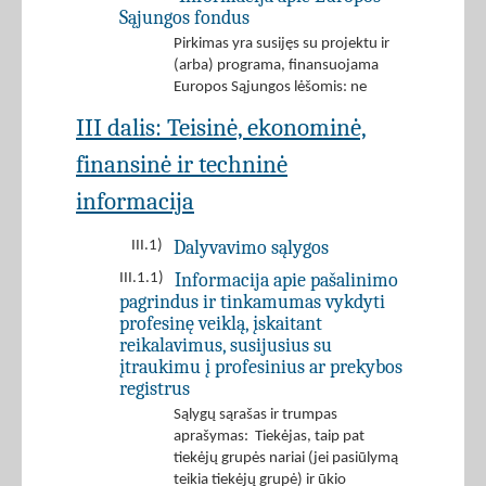
Sąjungos fondus
Pirkimas yra susijęs su projektu ir
(arba) programa, finansuojama
Europos Sąjungos lėšomis: ne
III dalis: Teisinė, ekonominė,
finansinė ir techninė
informacija
Dalyvavimo sąlygos
III.1)
Informacija apie pašalinimo
III.1.1)
pagrindus ir tinkamumas vykdyti
profesinę veiklą, įskaitant
reikalavimus, susijusius su
įtraukimu į profesinius ar prekybos
registrus
Sąlygų sąrašas ir trumpas
aprašymas: Tiekėjas, taip pat
tiekėjų grupės nariai (jei pasiūlymą
teikia tiekėjų grupė) ir ūkio