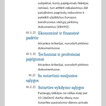
subjektai, kurių pajėgumais tiekėjas
remiasi, turi atitikti reikalavimus dėl
pašalinimo pagrindų nebuvimo ir
pateikti užpildytus Europos
bendruosius viešųjų pirkimų
dokumentus (EBVPD).
Ekonominė ir finansinė
III.1.2)
padėtis
Atrankos kriterijai, nurodyti pirkimo
dokumentuose
Techniniai ir profesiniai
III.1.3)
pajėgumai
Atrankos kriterijai, nurodyti pirkimo
dokumentuose
Su sutartimi susijusios
III.2)
sąlygos
Sutarties vykdymo sąlygos
III.2.2)
Paslaugų teikėjas ne vėliau kaip per
10 (dešimt) darbo dienų nuo
Sutarties pasirašymo dienos privalo