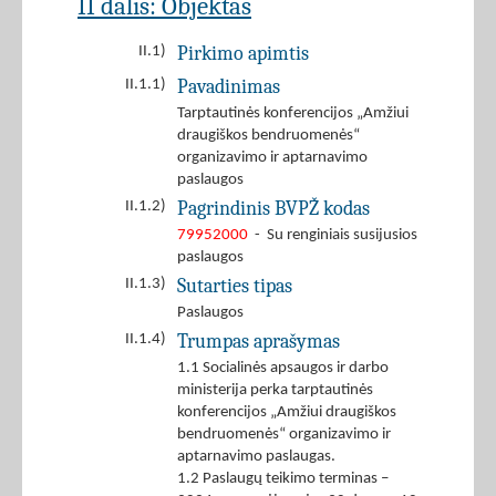
II dalis: Objektas
Pirkimo apimtis
II.1)
Pavadinimas
II.1.1)
Tarptautinės konferencijos „Amžiui
draugiškos bendruomenės“
organizavimo ir aptarnavimo
paslaugos
Pagrindinis BVPŽ kodas
II.1.2)
79952000
- Su renginiais susijusios
paslaugos
Sutarties tipas
II.1.3)
Paslaugos
Trumpas aprašymas
II.1.4)
1.1 Socialinės apsaugos ir darbo
ministerija perka tarptautinės
konferencijos „Amžiui draugiškos
bendruomenės“ organizavimo ir
aptarnavimo paslaugas.
1.2 Paslaugų teikimo terminas –