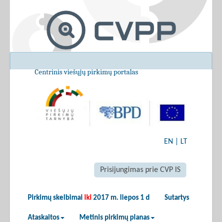
Centrinis viešųjų pirkimų portalas
EN
|
LT
Prisijungimas prie CVP IS
Pirkimų skelbimai
iki
2017 m. liepos 1 d
Sutartys
Ataskaitos
Metinis pirkimų planas