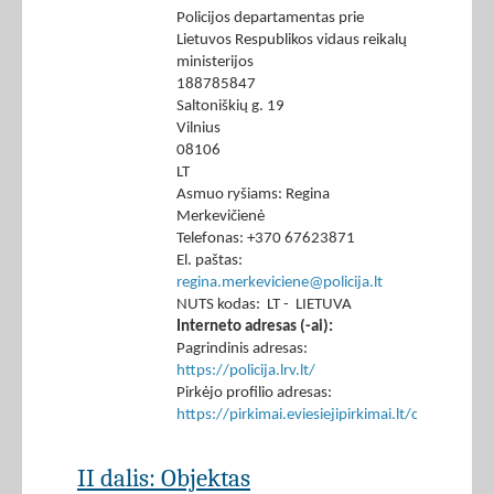
Policijos departamentas prie
Lietuvos Respublikos vidaus reikalų
ministerijos
188785847
Saltoniškių g. 19
Vilnius
08106
LT
Asmuo ryšiams: Regina
Merkevičienė
Telefonas: +370 67623871
El. paštas:
regina.merkeviciene@policija.lt
NUTS kodas: LT - LIETUVA
Interneto adresas (-ai):
Pagrindinis adresas:
https://policija.lrv.lt/
Pirkėjo profilio adresas:
https://pirkimai.eviesiejipirkimai.lt/ctm/Co
II dalis: Objektas