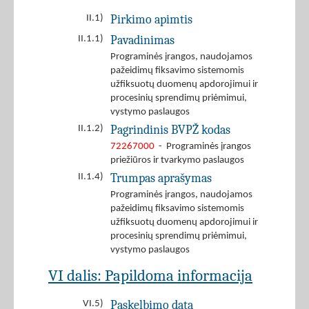
Pirkimo apimtis
II.1)
Pavadinimas
II.1.1)
Programinės įrangos, naudojamos
pažeidimų fiksavimo sistemomis
užfiksuotų duomenų apdorojimui ir
procesinių sprendimų priėmimui,
vystymo paslaugos
Pagrindinis BVPŽ kodas
II.1.2)
72267000
- Programinės įrangos
priežiūros ir tvarkymo paslaugos
Trumpas aprašymas
II.1.4)
Programinės įrangos, naudojamos
pažeidimų fiksavimo sistemomis
užfiksuotų duomenų apdorojimui ir
procesinių sprendimų priėmimui,
vystymo paslaugos
VI dalis: Papildoma informacija
Paskelbimo data
VI.5)