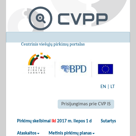
Centrinis viešųjų pirkimų portalas
EN
|
LT
Prisijungimas prie CVP IS
Pirkimų skelbimai
iki
2017 m. liepos 1 d
Sutartys
Ataskaitos
Metinis pirkimų planas