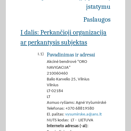
įstatymu
Paslaugos
I dalis: Perkančioji organizacija
ar perkantysis subjektas
Pavadinimas ir adresai
I.1)
Akcinė bendrovė "ORO
NAVIGACIJA"
210060460
Balio Karvelio 25, Vilnius
Vilnius
LT-02184
LT
Asmuo ryšiams: Agnė Vyšumirskė
Telefonas: +370 68819580
El. paštas:
vysumirske.a@ans.lt
NUTS kodas: LT - LIETUVA
Interneto adresas (-ai):