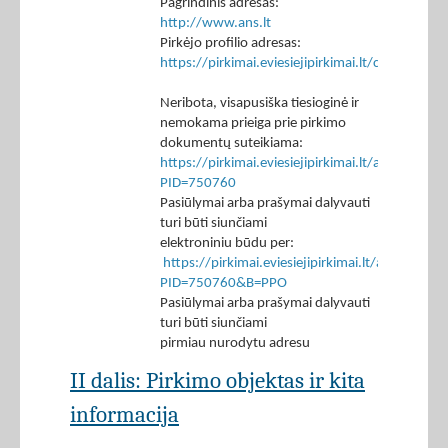
Pagrindinis adresas:
http://www.ans.lt
Pirkėjo profilio adresas:
https://pirkimai.eviesiejipirkimai.lt/ctm/Co
Neribota, visapusiška tiesioginė ir
nemokama prieiga prie pirkimo
dokumentų suteikiama:
https://pirkimai.eviesiejipirkimai.lt/app/rfq/p
PID=750760
Pasiūlymai arba prašymai dalyvauti
turi būti siunčiami
elektroniniu būdu per:
https://pirkimai.eviesiejipirkimai.lt/app/rfq/r
PID=750760&B=PPO
Pasiūlymai arba prašymai dalyvauti
turi būti siunčiami
pirmiau nurodytu adresu
II dalis: Pirkimo objektas ir kita
informacija