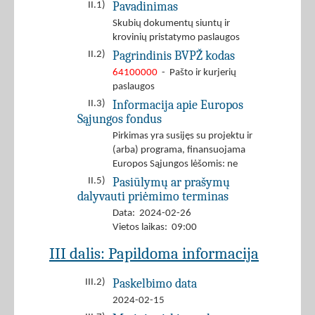
Pavadinimas
II.1)
Skubių dokumentų siuntų ir
krovinių pristatymo paslaugos
Pagrindinis BVPŽ kodas
II.2)
64100000
- Pašto ir kurjerių
paslaugos
Informacija apie Europos
II.3)
Sąjungos fondus
Pirkimas yra susijęs su projektu ir
(arba) programa, finansuojama
Europos Sąjungos lėšomis: ne
Pasiūlymų ar prašymų
II.5)
dalyvauti priėmimo terminas
Data: 2024-02-26
Vietos laikas: 09:00
III dalis: Papildoma informacija
Paskelbimo data
III.2)
2024-02-15