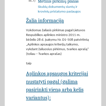
Metinis pirkimų planas
III.7)
Skubių dokumentų siuntų ir
krovinių pristatymo paslaugos
Žalia informacija
Vykdomas žaliasis pirkimas pagal Lietuvos
Respublikos aplinkos ministro 2011 m.
birželio 28 d. įsakymu Nr. D1-508 patvirtintą
„Aplinkos apsaugos kriterijų taikymo,
vykdant žaliuosius pirkimus, tvarkos aprašą“
(toliau – Tvarkos aprašas)
taip
Aplinkos apsaugos kriterijai
nustatyti pagal (galima
pasirinkti vieną arba kelis
variantus):