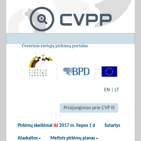
Centrinis viešųjų pirkimų portalas
EN
|
LT
Prisijungimas prie CVP IS
Pirkimų skelbimai
iki
2017 m. liepos 1 d
Sutartys
Ataskaitos
Metinis pirkimų planas