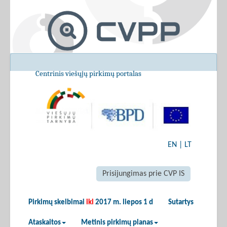
Centrinis viešųjų pirkimų portalas
EN
|
LT
Prisijungimas prie CVP IS
Pirkimų skelbimai
iki
2017 m. liepos 1 d
Sutartys
Ataskaitos
Metinis pirkimų planas