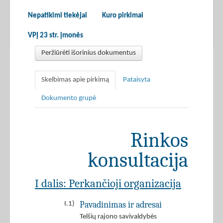
Nepatikimi tiekėjai
Kuro pirkimai
VPĮ 23 str. įmonės
Peržiūrėti išorinius dokumentus
Skelbimas apie pirkimą
Pataisyta
Dokumento grupė
Rinkos
konsultacija
I dalis: Perkančioji organizacija
Pavadinimas ir adresai
I.1)
Telšių rajono savivaldybės