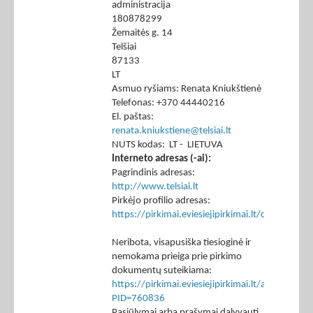
administracija
180878299
Žemaitės g. 14
Telšiai
87133
LT
Asmuo ryšiams: Renata Kniukštienė
Telefonas: +370 44440216
El. paštas:
renata.kniukstiene@telsiai.lt
NUTS kodas: LT - LIETUVA
Interneto adresas (-ai):
Pagrindinis adresas:
http://www.telsiai.lt
Pirkėjo profilio adresas:
https://pirkimai.eviesiejipirkimai.lt/ctm/Co
Neribota, visapusiška tiesioginė ir
nemokama prieiga prie pirkimo
dokumentų suteikiama:
https://pirkimai.eviesiejipirkimai.lt/app/rfq/p
PID=760836
Pasiūlymai arba prašymai dalyvauti