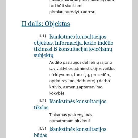
turi būti siunčiami
pirmiau nurodytu adresu
II dalis: Objektas
Išankstinės konsultacijos
II.1)
objektas. Informacija, kokio indėlio
tikimasi iš konsultacijai kviečiamų
subjektų
Audito paslaugos dėl Telšių rajono
savivaldybės administracijos veiklos
efektyvumo, funkcijų, procedūrų
optimizavimo, darbuotojų darbo
krūvio, asmenų aptarnavimo
kokybės
Išankstinės konsultacijos
II.2)
tikslas
Tinkamas pasirengimas
numatomam pirkimui
Išankstinės konsultacijos
II.3)
būdas