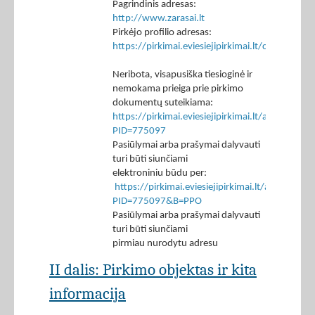
Pagrindinis adresas:
http://www.zarasai.lt
Pirkėjo profilio adresas:
https://pirkimai.eviesiejipirkimai.lt/ctm/Co
Neribota, visapusiška tiesioginė ir
nemokama prieiga prie pirkimo
dokumentų suteikiama:
https://pirkimai.eviesiejipirkimai.lt/app/rfq/p
PID=775097
Pasiūlymai arba prašymai dalyvauti
turi būti siunčiami
elektroniniu būdu per:
https://pirkimai.eviesiejipirkimai.lt/app/rfq/r
PID=775097&B=PPO
Pasiūlymai arba prašymai dalyvauti
turi būti siunčiami
pirmiau nurodytu adresu
II dalis: Pirkimo objektas ir kita
informacija