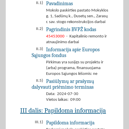
Pavadinimas
II.1)
Mokslo paskirties pastato Mokyklos
g. 1, Sadūnų k., Dusetų sen., Zarasų
r. sav. stogo rekonstrukcijos darbai
Pagrindinis BVPŽ kodas
II.2)
45453000
- Kapitalinio remonto ir
atnaujinimo darbai
Informacija apie Europos
II.3)
Sąjungos fondus
Pirkimas yra susijęs su projektu ir
(arba) programa, finansuojama
Europos Sąjungos lėšomis: ne
Pasiūlymų ar prašymų
II.5)
dalyvauti priėmimo terminas
Data: 2024-07-30
Vietos laikas: 09:00
III dalis: Papildoma informacija
Papildoma informacija
III.1)