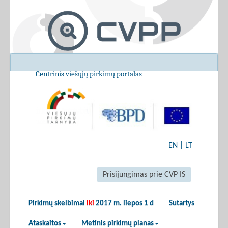
Centrinis viešųjų pirkimų portalas
EN
|
LT
Prisijungimas prie CVP IS
Pirkimų skelbimai
iki
2017 m. liepos 1 d
Sutartys
Ataskaitos
Metinis pirkimų planas