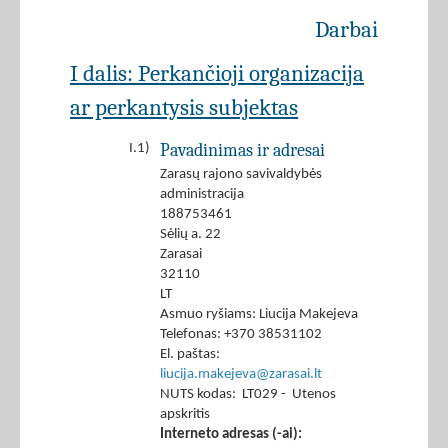
Darbai
I dalis: Perkančioji organizacija
ar perkantysis subjektas
Pavadinimas ir adresai
I.1)
Zarasų rajono savivaldybės
administracija
188753461
Sėlių a. 22
Zarasai
32110
LT
Asmuo ryšiams: Liucija Makejeva
Telefonas: +370 38531102
El. paštas:
liucija.makejeva@zarasai.lt
NUTS kodas: LT029 - Utenos
apskritis
Interneto adresas (-ai):