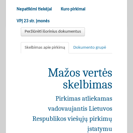
Nepatikimi tiekėjai
Kuro pirkimai
VPĮ 23 str. įmonės
Peržiūrėti išorinius dokumentus
Skelbimas apie pirkimą
Dokumento grupė
Mažos vertės
skelbimas
Pirkimas atliekamas
vadovaujantis Lietuvos
Respublikos viešųjų pirkimų
įstatymu