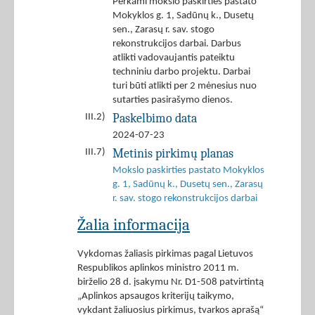
Perkami mokslo paskirties pastato
Mokyklos g. 1, Sadūnų k., Dusetų
sen., Zarasų r. sav. stogo
rekonstrukcijos darbai. Darbus
atlikti vadovaujantis pateiktu
techniniu darbo projektu. Darbai
turi būti atlikti per 2 mėnesius nuo
sutarties pasirašymo dienos.
Paskelbimo data
III.2)
2024-07-23
Metinis pirkimų planas
III.7)
Mokslo paskirties pastato Mokyklos
g. 1, Sadūnų k., Dusetų sen., Zarasų
r. sav. stogo rekonstrukcijos darbai
Žalia informacija
Vykdomas žaliasis pirkimas pagal Lietuvos
Respublikos aplinkos ministro 2011 m.
birželio 28 d. įsakymu Nr. D1-508 patvirtintą
„Aplinkos apsaugos kriterijų taikymo,
vykdant žaliuosius pirkimus, tvarkos aprašą“