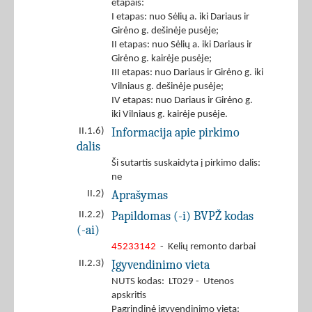
etapais:
I etapas: nuo Sėlių a. iki Dariaus ir
Girėno g. dešinėje pusėje;
II etapas: nuo Sėlių a. iki Dariaus ir
Girėno g. kairėje pusėje;
III etapas: nuo Dariaus ir Girėno g. iki
Vilniaus g. dešinėje pusėje;
IV etapas: nuo Dariaus ir Girėno g.
iki Vilniaus g. kairėje pusėje.
Informacija apie pirkimo
II.1.6)
dalis
Ši sutartis suskaidyta į pirkimo dalis:
ne
Aprašymas
II.2)
Papildomas (-i) BVPŽ kodas
II.2.2)
(-ai)
45233142
- Kelių remonto darbai
Įgyvendinimo vieta
II.2.3)
NUTS kodas: LT029 - Utenos
apskritis
Pagrindinė įgyvendinimo vieta: