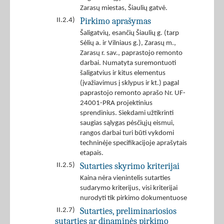
Zarasų miestas, Šiaulių gatvė.
Pirkimo aprašymas
II.2.4)
Šaligatvių, esančių Šiaulių g. (tarp
Sėlių a. ir Vilniaus g.), Zarasų m.,
Zarasų r. sav., paprastojo remonto
darbai. Numatyta suremontuoti
šaligatvius ir kitus elementus
(įvažiavimus į sklypus ir kt.) pagal
paprastojo remonto aprašo Nr. UF-
24001-PRA projektinius
sprendinius. Siekdami užtikrinti
saugias sąlygas pėsčiųjų eismui,
rangos darbai turi būti vykdomi
techninėje specifikacijoje aprašytais
etapais.
Sutarties skyrimo kriterijai
II.2.5)
Kaina nėra vienintelis sutarties
sudarymo kriterijus, visi kriterijai
nurodyti tik pirkimo dokumentuose
Sutarties, preliminariosios
II.2.7)
sutarties ar dinaminės pirkimo