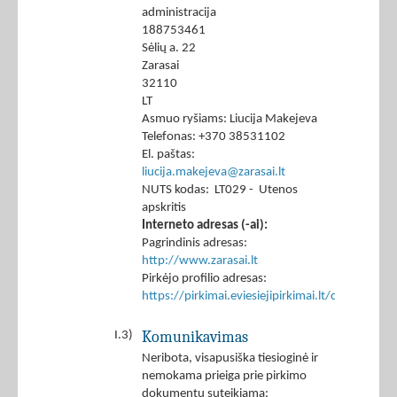
administracija
188753461
Sėlių a. 22
Zarasai
32110
LT
Asmuo ryšiams: Liucija Makejeva
Telefonas: +370 38531102
El. paštas:
liucija.makejeva@zarasai.lt
NUTS kodas: LT029 - Utenos
apskritis
Interneto adresas (-ai):
Pagrindinis adresas:
http://www.zarasai.lt
Pirkėjo profilio adresas:
https://pirkimai.eviesiejipirkimai.lt/ctm/Co
Komunikavimas
I.3)
Neribota, visapusiška tiesioginė ir
nemokama prieiga prie pirkimo
dokumentų suteikiama: