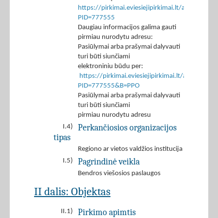
https://pirkimai.eviesiejipirkimai.lt/app/rfq/p
PID=777555
Daugiau informacijos galima gauti
pirmiau nurodytu adresu:
Pasiūlymai arba prašymai dalyvauti
turi būti siunčiami
elektroniniu būdu per:
https://pirkimai.eviesiejipirkimai.lt/app/rfq/r
PID=777555&B=PPO
Pasiūlymai arba prašymai dalyvauti
turi būti siunčiami
pirmiau nurodytu adresu
Perkančiosios organizacijos
I.4)
tipas
Regiono ar vietos valdžios institucija
Pagrindinė veikla
I.5)
Bendros viešosios paslaugos
II dalis: Objektas
Pirkimo apimtis
II.1)