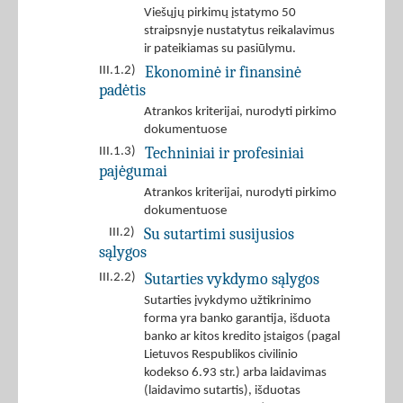
Viešųjų pirkimų įstatymo 50
straipsnyje nustatytus reikalavimus
ir pateikiamas su pasiūlymu.
Ekonominė ir finansinė
III.1.2)
padėtis
Atrankos kriterijai, nurodyti pirkimo
dokumentuose
Techniniai ir profesiniai
III.1.3)
pajėgumai
Atrankos kriterijai, nurodyti pirkimo
dokumentuose
Su sutartimi susijusios
III.2)
sąlygos
Sutarties vykdymo sąlygos
III.2.2)
Sutarties įvykdymo užtikrinimo
forma yra banko garantija, išduota
banko ar kitos kredito įstaigos (pagal
Lietuvos Respublikos civilinio
kodekso 6.93 str.) arba laidavimas
(laidavimo sutartis), išduotas