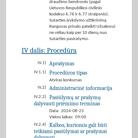
draudimo bendrovės (pagal
Lietuvos Respublikos civilinio
kodekso 6.76 ir 6.77 straipsnio).
Sutarties įvykdymo užtikrinimą
Rangovas privalo pateikti Užsakovui
ne vėliau kaip per 10 dienų nuo
Sutarties pasirašymo.
IV dalis: Procedūra
Aprašymas
IV.1)
Procedūros tipas
IV.1.1)
Atviras konkursas
Administracinė informacija
IV.2)
Pasiūlymų ar prašymų
IV.2.2)
dalyvauti priėmimo terminas
Data: 2024-08-23
Vietos laikas: 09:00
Kalbos, kuriomis gali būti
IV.2.4)
teikiami pasiūlymai ar prašymai
dalyvauti