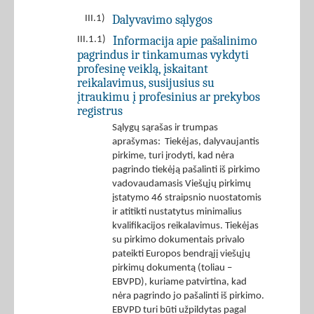
Dalyvavimo sąlygos
III.1)
Informacija apie pašalinimo
III.1.1)
pagrindus ir tinkamumas vykdyti
profesinę veiklą, įskaitant
reikalavimus, susijusius su
įtraukimu į profesinius ar prekybos
registrus
Sąlygų sąrašas ir trumpas
aprašymas: Tiekėjas, dalyvaujantis
pirkime, turi įrodyti, kad nėra
pagrindo tiekėją pašalinti iš pirkimo
vadovaudamasis Viešųjų pirkimų
įstatymo 46 straipsnio nuostatomis
ir atitikti nustatytus minimalius
kvalifikacijos reikalavimus. Tiekėjas
su pirkimo dokumentais privalo
pateikti Europos bendrąjį viešųjų
pirkimų dokumentą (toliau –
EBVPD), kuriame patvirtina, kad
nėra pagrindo jo pašalinti iš pirkimo.
EBVPD turi būti užpildytas pagal