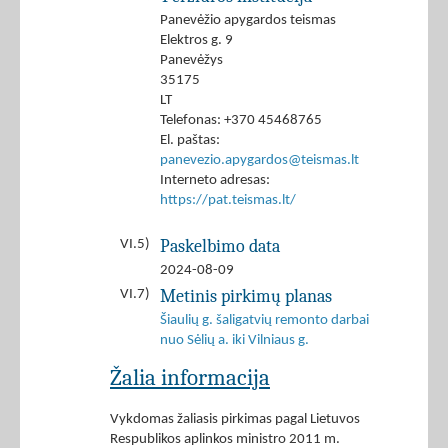
Panevėžio apygardos teismas
Elektros g. 9
Panevėžys
35175
LT
Telefonas: +370 45468765
El. paštas:
panevezio.apygardos@teismas.lt
Interneto adresas:
https://pat.teismas.lt/
Paskelbimo data
VI.5)
2024-08-09
Metinis pirkimų planas
VI.7)
Šiaulių g. šaligatvių remonto darbai
nuo Sėlių a. iki Vilniaus g.
Žalia informacija
Vykdomas žaliasis pirkimas pagal Lietuvos
Respublikos aplinkos ministro 2011 m.