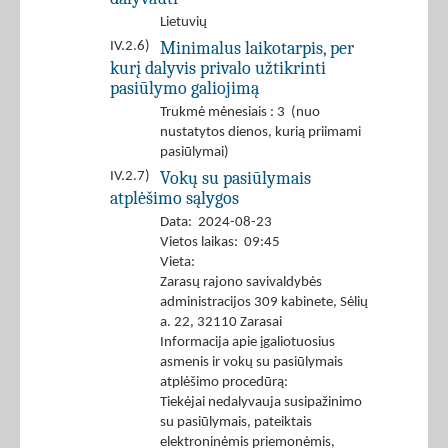
Lietuvių
Minimalus laikotarpis, per
IV.2.6)
kurį dalyvis privalo užtikrinti
pasiūlymo galiojimą
Trukmė mėnesiais : 3 (nuo
nustatytos dienos, kurią priimami
pasiūlymai)
Vokų su pasiūlymais
IV.2.7)
atplėšimo sąlygos
Data: 2024-08-23
Vietos laikas: 09:45
Vieta:
Zarasų rajono savivaldybės
administracijos 309 kabinete, Sėlių
a. 22, 32110 Zarasai
Informacija apie įgaliotuosius
asmenis ir vokų su pasiūlymais
atplėšimo procedūrą:
Tiekėjai nedalyvauja susipažinimo
su pasiūlymais, pateiktais
elektroninėmis priemonėmis,