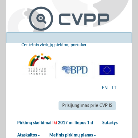
Centrinis viešųjų pirkimų portalas
EN
|
LT
Prisijungimas prie CVP IS
Pirkimų skelbimai
iki
2017 m. liepos 1 d
Sutartys
Ataskaitos
Metinis pirkimų planas