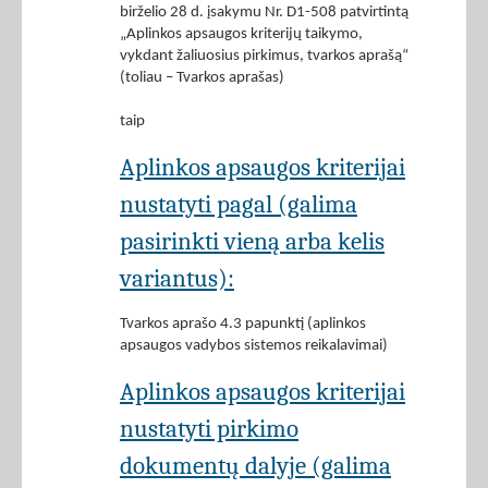
birželio 28 d. įsakymu Nr. D1-508 patvirtintą
„Aplinkos apsaugos kriterijų taikymo,
vykdant žaliuosius pirkimus, tvarkos aprašą“
(toliau – Tvarkos aprašas)
taip
Aplinkos apsaugos kriterijai
nustatyti pagal (galima
pasirinkti vieną arba kelis
variantus):
Tvarkos aprašo 4.3 papunktį (aplinkos
apsaugos vadybos sistemos reikalavimai)
Aplinkos apsaugos kriterijai
nustatyti pirkimo
dokumentų dalyje (galima