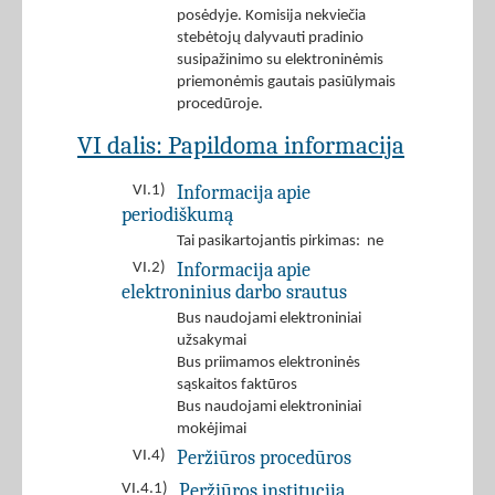
posėdyje. Komisija nekviečia
stebėtojų dalyvauti pradinio
susipažinimo su elektroninėmis
priemonėmis gautais pasiūlymais
procedūroje.
VI dalis: Papildoma informacija
Informacija apie
VI.1)
periodiškumą
Tai pasikartojantis pirkimas: ne
Informacija apie
VI.2)
elektroninius darbo srautus
Bus naudojami elektroniniai
užsakymai
Bus priimamos elektroninės
sąskaitos faktūros
Bus naudojami elektroniniai
mokėjimai
Peržiūros procedūros
VI.4)
Peržiūros institucija
VI.4.1)