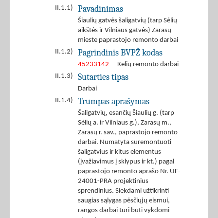
Pavadinimas
II.1.1)
Šiaulių gatvės šaligatvių (tarp Sėlių
aikštės ir Vilniaus gatvės) Zarasų
mieste paprastojo remonto darbai
Pagrindinis BVPŽ kodas
II.1.2)
45233142
- Kelių remonto darbai
Sutarties tipas
II.1.3)
Darbai
Trumpas aprašymas
II.1.4)
Šaligatvių, esančių Šiaulių g. (tarp
Sėlių a. ir Vilniaus g.), Zarasų m.,
Zarasų r. sav., paprastojo remonto
darbai. Numatyta suremontuoti
šaligatvius ir kitus elementus
(įvažiavimus į sklypus ir kt.) pagal
paprastojo remonto aprašo Nr. UF-
24001-PRA projektinius
sprendinius. Siekdami užtikrinti
saugias sąlygas pėsčiųjų eismui,
rangos darbai turi būti vykdomi