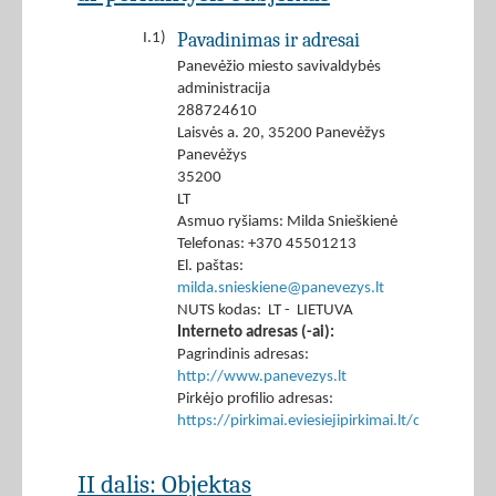
Pavadinimas ir adresai
I.1)
Panevėžio miesto savivaldybės
administracija
288724610
Laisvės a. 20, 35200 Panevėžys
Panevėžys
35200
LT
Asmuo ryšiams: Milda Snieškienė
Telefonas: +370 45501213
El. paštas:
milda.snieskiene@panevezys.lt
NUTS kodas: LT - LIETUVA
Interneto adresas (-ai):
Pagrindinis adresas:
http://www.panevezys.lt
Pirkėjo profilio adresas:
https://pirkimai.eviesiejipirkimai.lt/ctm/Co
II dalis: Objektas