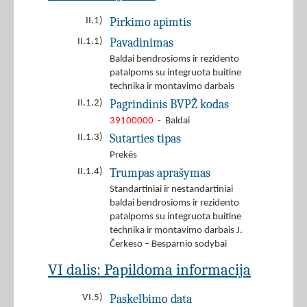
Pirkimo apimtis
II.1)
Pavadinimas
II.1.1)
Baldai bendrosioms ir rezidento
patalpoms su integruota buitine
technika ir montavimo darbais
Pagrindinis BVPŽ kodas
II.1.2)
39100000
- Baldai
Sutarties tipas
II.1.3)
Prekės
Trumpas aprašymas
II.1.4)
Standartiniai ir nestandartiniai
baldai bendrosioms ir rezidento
patalpoms su integruota buitine
technika ir montavimo darbais J.
Čerkeso – Besparnio sodybai
VI dalis: Papildoma informacija
Paskelbimo data
VI.5)