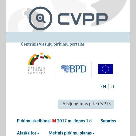
Centrinis viešųjų pirkimų portalas
EN
|
LT
Prisijungimas prie CVP IS
Pirkimų skelbimai
iki
2017 m. liepos 1 d
Sutartys
Ataskaitos
Metinis pirkimų planas