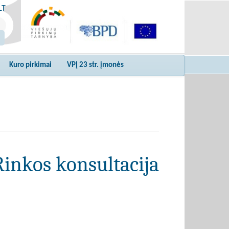
LT
Kuro pirkimai
VPĮ 23 str. įmonės
Rinkos konsultacija