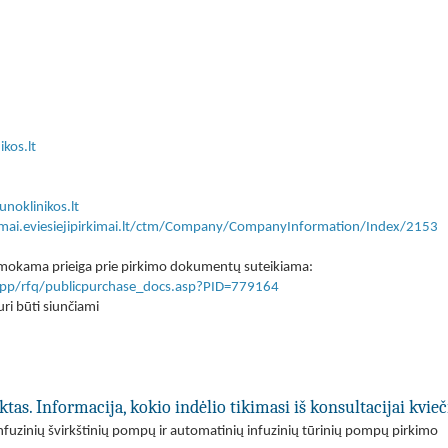
kos.lt
noklinikos.lt
kimai.eviesiejipirkimai.lt/ctm/Company/CompanyInformation/Index/2153
 nemokama prieiga prie pirkimo dokumentų suteikiama:
lt/app/rfq/publicpurchase_docs.asp?PID=779164
ri būti siunčiami
ktas. Informacija, kokio indėlio tikimasi iš konsultacijai kvi
infuzinių švirkštinių pompų ir automatinių infuzinių tūrinių pompų pirkimo