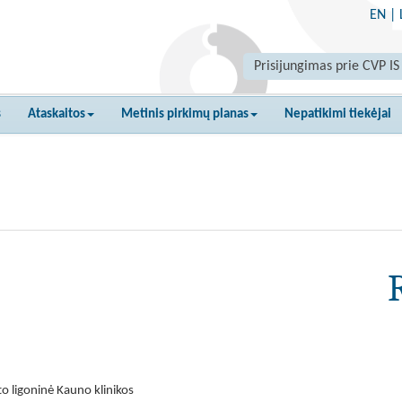
EN
|
Prisijungimas prie CVP IS
s
Ataskaitos
Metinis pirkimų planas
Nepatikimi tiekėjai
o ligoninė Kauno klinikos