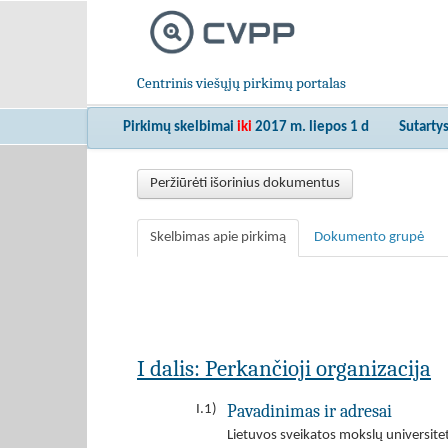
Centrinis viešųjų pirkimų portalas
Pirkimų skelbimai
iki
2017 m. liepos 1 d
Sutarty
Peržiūrėti išorinius dokumentus
Skelbimas apie pirkimą
Dokumento grupė
I dalis: Perkančioji organizacija
Pavadinimas ir adresai
I.1)
Lietuvos sveikatos mokslų universitet