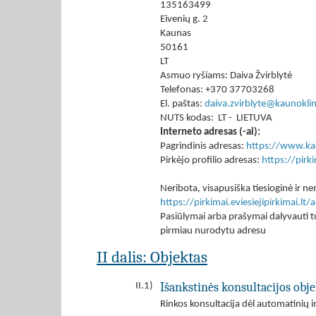
135163499
Eivenių g. 2
Kaunas
50161
LT
Asmuo ryšiams: Daiva Žvirblytė
Telefonas: +370 37703268
El. paštas:
daiva.zvirblyte@kaunoklini
NUTS kodas: LT - LIETUVA
Interneto adresas (-ai):
Pagrindinis adresas:
https://www.kau
Pirkėjo profilio adresas:
https://pir
Neribota, visapusiška tiesioginė ir
https://pirkimai.eviesiejipirkimai.
Pasiūlymai arba prašymai dalyvauti tu
pirmiau nurodytu adresu
II dalis: Objektas
Išankstinės konsultacijos obje
II.1)
Rinkos konsultacija dėl automatinių 