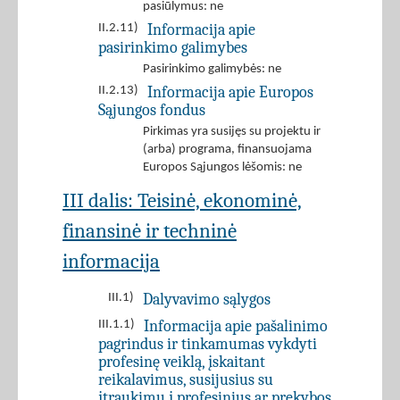
pasiūlymus: ne
Informacija apie
II.2.11)
pasirinkimo galimybes
Pasirinkimo galimybės: ne
Informacija apie Europos
II.2.13)
Sąjungos fondus
Pirkimas yra susijęs su projektu ir
(arba) programa, finansuojama
Europos Sąjungos lėšomis: ne
III dalis: Teisinė, ekonominė,
finansinė ir techninė
informacija
Dalyvavimo sąlygos
III.1)
Informacija apie pašalinimo
III.1.1)
pagrindus ir tinkamumas vykdyti
profesinę veiklą, įskaitant
reikalavimus, susijusius su
įtraukimu į profesinius ar prekybos