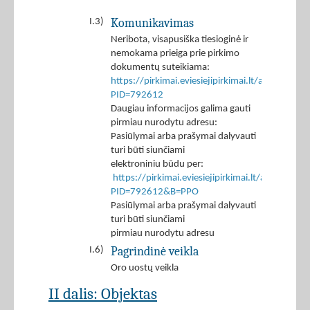
Komunikavimas
I.3)
Neribota, visapusiška tiesioginė ir
nemokama prieiga prie pirkimo
dokumentų suteikiama:
https://pirkimai.eviesiejipirkimai.lt/app/rfq/p
PID=792612
Daugiau informacijos galima gauti
pirmiau nurodytu adresu:
Pasiūlymai arba prašymai dalyvauti
turi būti siunčiami
elektroniniu būdu per:
https://pirkimai.eviesiejipirkimai.lt/app/rfq/r
PID=792612&B=PPO
Pasiūlymai arba prašymai dalyvauti
turi būti siunčiami
pirmiau nurodytu adresu
Pagrindinė veikla
I.6)
Oro uostų veikla
II dalis: Objektas