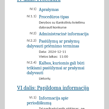
Aprašymas
IV.1)
Procedūros tipas
IV.1.1)
Derybos su išankstiniu kvietimu
dalyvauti konkurse
Administracinė informacija
IV.2)
Pasiūlymų ar prašymų
IV.2.2)
dalyvauti priėmimo terminas
Data: 2024-12-11
Vietos laikas: 11:00
Kalbos, kuriomis gali būti
IV.2.4)
teikiami pasiūlymai ar prašymai
dalyvauti
Lietuvių
VI dalis: Papildoma informacija
Informacija apie
VI.1)
periodiškumą
Tai pasikartojantis pirkimas: ne