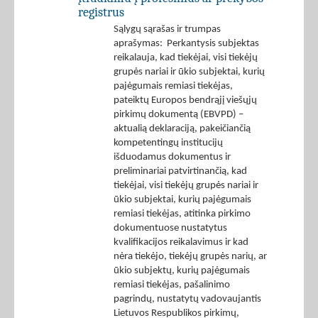
registrus
Sąlygų sąrašas ir trumpas
aprašymas: Perkantysis subjektas
reikalauja, kad tiekėjai, visi tiekėjų
grupės nariai ir ūkio subjektai, kurių
pajėgumais remiasi tiekėjas,
pateiktų Europos bendrąjį viešųjų
pirkimų dokumentą (EBVPD) –
aktualią deklaraciją, pakeičiančią
kompetentingų institucijų
išduodamus dokumentus ir
preliminariai patvirtinančią, kad
tiekėjai, visi tiekėjų grupės nariai ir
ūkio subjektai, kurių pajėgumais
remiasi tiekėjas, atitinka pirkimo
dokumentuose nustatytus
kvalifikacijos reikalavimus ir kad
nėra tiekėjo, tiekėjų grupės narių, ar
ūkio subjektų, kurių pajėgumais
remiasi tiekėjas, pašalinimo
pagrindų, nustatytų vadovaujantis
Lietuvos Respublikos pirkimų,