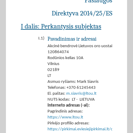
Paslaugos
Direktyva 2014/25/ES
I dalis: Perkantysis subjektas
Pavadinimas ir adresai
I.1)
Akcinė bendrovė Lietuvos oro uostai
120864074
Rodūnios kelias 10A
Vilnius
02189
LT
Asmuo ryšiams: Mark Siavris
Telefonas: +370 61245443
El. paštas:
m.siavris@ltou.lt
NUTS kodas: LT - LIETUVA
Interneto adresas (-ai):
Pagrindinis adresas:
https://www.ltou.lt
Pirkėjo profilio adresas:
https://pirkimai.eviesiejipirkimai.lt/ctm/Co