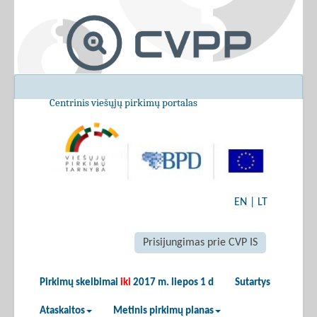
Centrinis viešųjų pirkimų portalas
EN
|
LT
Prisijungimas prie CVP IS
Pirkimų skelbimai
iki
2017 m. liepos 1 d
Sutartys
Ataskaitos
Metinis pirkimų planas