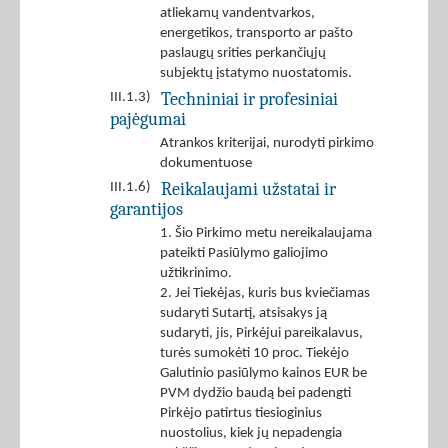
atliekamų vandentvarkos,
energetikos, transporto ar pašto
paslaugų srities perkančiųjų
subjektų įstatymo nuostatomis.
Techniniai ir profesiniai
III.1.3)
pajėgumai
Atrankos kriterijai, nurodyti pirkimo
dokumentuose
Reikalaujami užstatai ir
III.1.6)
garantijos
1. Šio Pirkimo metu nereikalaujama
pateikti Pasiūlymo galiojimo
užtikrinimo.
2. Jei Tiekėjas, kuris bus kviečiamas
sudaryti Sutartį, atsisakys ją
sudaryti, jis, Pirkėjui pareikalavus,
turės sumokėti 10 proc. Tiekėjo
Galutinio pasiūlymo kainos EUR be
PVM dydžio baudą bei padengti
Pirkėjo patirtus tiesioginius
nuostolius, kiek jų nepadengia