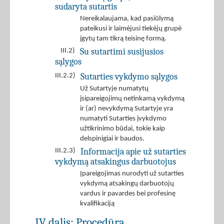
sudaryta sutartis
Nereikalaujama, kad pasiūlymą
pateikusi ir laimėjusi tiekėjų grupė
įgytų tam tikrą teisinę formą.
Su sutartimi susijusios
III.2)
sąlygos
Sutarties vykdymo sąlygos
III.2.2)
Už Sutartyje numatytų
įsipareigojimų netinkamą vykdymą
ir (ar) nevykdymą Sutartyje yra
numatyti Sutarties įvykdymo
užtikrinimo būdai, tokie kaip
delspinigiai ir baudos.
Informacija apie už sutarties
III.2.3)
vykdymą atsakingus darbuotojus
Įpareigojimas nurodyti už sutarties
vykdymą atsakingų darbuotojų
vardus ir pavardes bei profesinę
kvalifikaciją
IV dalis: Procedūra