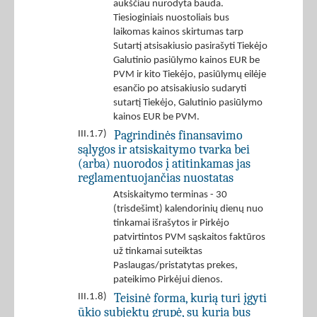
aukščiau nurodyta bauda.
Tiesioginiais nuostoliais bus
laikomas kainos skirtumas tarp
Sutartį atsisakiusio pasirašyti Tiekėjo
Galutinio pasiūlymo kainos EUR be
PVM ir kito Tiekėjo, pasiūlymų eilėje
esančio po atsisakiusio sudaryti
sutartį Tiekėjo, Galutinio pasiūlymo
kainos EUR be PVM.
Pagrindinės finansavimo
III.1.7)
sąlygos ir atsiskaitymo tvarka bei
(arba) nuorodos į atitinkamas jas
reglamentuojančias nuostatas
Atsiskaitymo terminas - 30
(trisdešimt) kalendorinių dienų nuo
tinkamai išrašytos ir Pirkėjo
patvirtintos PVM sąskaitos faktūros
už tinkamai suteiktas
Paslaugas/pristatytas prekes,
pateikimo Pirkėjui dienos.
Teisinė forma, kurią turi įgyti
III.1.8)
ūkio subjektų grupė, su kuria bus