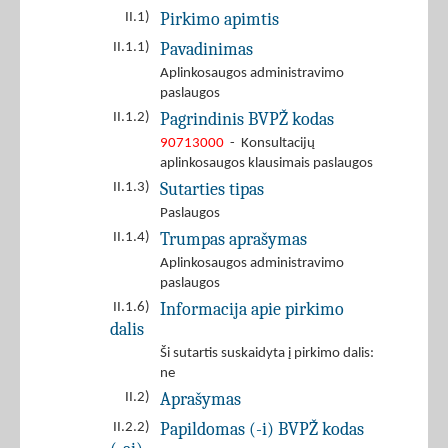
Pirkimo apimtis
II.1)
Pavadinimas
II.1.1)
Aplinkosaugos administravimo
paslaugos
Pagrindinis BVPŽ kodas
II.1.2)
90713000
- Konsultacijų
aplinkosaugos klausimais paslaugos
Sutarties tipas
II.1.3)
Paslaugos
Trumpas aprašymas
II.1.4)
Aplinkosaugos administravimo
paslaugos
Informacija apie pirkimo
II.1.6)
dalis
Ši sutartis suskaidyta į pirkimo dalis:
ne
Aprašymas
II.2)
Papildomas (-i) BVPŽ kodas
II.2.2)