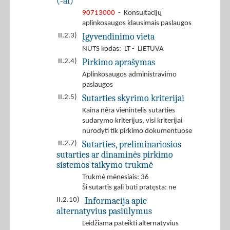
(-ai)
90713000
- Konsultacijų
aplinkosaugos klausimais paslaugos
Įgyvendinimo vieta
II.2.3)
NUTS kodas: LT - LIETUVA
Pirkimo aprašymas
II.2.4)
Aplinkosaugos administravimo
paslaugos
Sutarties skyrimo kriterijai
II.2.5)
Kaina nėra vienintelis sutarties
sudarymo kriterijus, visi kriterijai
nurodyti tik pirkimo dokumentuose
Sutarties, preliminariosios
II.2.7)
sutarties ar dinaminės pirkimo
sistemos taikymo trukmė
Trukmė mėnesiais: 36
Ši sutartis gali būti pratęsta: ne
Informacija apie
II.2.10)
alternatyvius pasiūlymus
Leidžiama pateikti alternatyvius