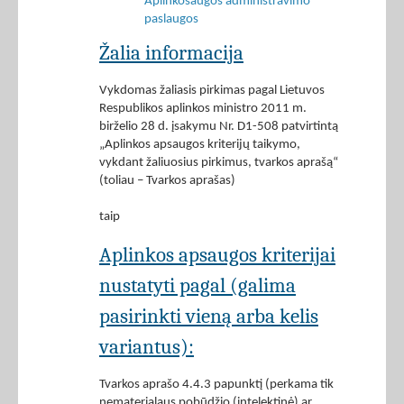
Aplinkosaugos administravimo
paslaugos
Žalia informacija
Vykdomas žaliasis pirkimas pagal Lietuvos
Respublikos aplinkos ministro 2011 m.
birželio 28 d. įsakymu Nr. D1-508 patvirtintą
„Aplinkos apsaugos kriterijų taikymo,
vykdant žaliuosius pirkimus, tvarkos aprašą“
(toliau – Tvarkos aprašas)
taip
Aplinkos apsaugos kriterijai
nustatyti pagal (galima
pasirinkti vieną arba kelis
variantus):
Tvarkos aprašo 4.4.3 papunktį (perkama tik
nematerialaus pobūdžio (intelektinė) ar