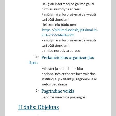
Daugiau informacijos galima gauti
pirmiau nurodytu adresu:
Pasiūlymai arba prašymai dalyvauti
turi būti siunčiami
elektroniniu būdu per:
https://pirkimai.eviesiejipirkimai.lt/app/rfq/r
PID=785634&B=PPO
Pasiūlymai arba prašymai dalyvauti
turi būti siunčiami
pirmiau nurodytu adresu
Perkančiosios organizacijos
I.4)
tipas
Ministerija ar kuri nors kita
nacionalinės ar federalinės valdžios
institucija, įskaitant jų regioninius ar
vietos padalinius
Pagrindinė veikla
I.5)
Bendros viešosios paslaugos
II dalis: Objektas