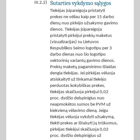
Sutarties vykdymo sąlygos
III.2.2)
Tiekėjas įsipareigoja pristatyti
prekes ne vėliau kaip per 15 darbo
dienų nuo pirkėjo užsakymo gavimo
dienos. Tiekėjas įsipareigoja
pristatyti pirkėjui prekių maketus
(vizualizacijas) su Lietuvos
Respublikos Seimo logotipu per 3
darbo dienas nuo šio logotipo
vektorinių variantų gavimo dienos.
Prekių maketų pagaminimo išlaidas
dengia tiekėjas. Jei pirkėjas vėluoja
atsiskaityti už tinkamai tiekėjo
perduotas kokybiškas prekes,
tiekėjas skaičiuoja pirkėjui 0,02
proc. dydžio delspinigius nuo
neapmokėtos sumos be PVM už
kiekvieną vėlavimo dieną. Jeigu
tiekėjas vėluoja vykdyti užsakymą,
tiekti prekes ar ištaisyti jų trūkumus,
pirkėjas tiekėjui skaičiuoja 0,02
proc. dydžio delspinigius už