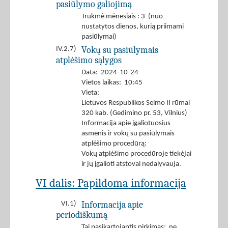
pasiūlymo galiojimą
Trukmė mėnesiais : 3 (nuo
nustatytos dienos, kurią priimami
pasiūlymai)
Vokų su pasiūlymais
IV.2.7)
atplėšimo sąlygos
Data: 2024-10-24
Vietos laikas: 10:45
Vieta:
Lietuvos Respublikos Seimo II rūmai
320 kab. (Gedimino pr. 53, Vilnius)
Informacija apie įgaliotuosius
asmenis ir vokų su pasiūlymais
atplėšimo procedūrą:
Vokų atplėšimo procedūroje tiekėjai
ir jų įgalioti atstovai nedalyvauja.
VI dalis: Papildoma informacija
Informacija apie
VI.1)
periodiškumą
Tai pasikartojantis pirkimas: ne