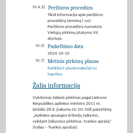
Peržiūros procedūra
VI.4.3)
Tiksli informacija apie peržiūros
procedūrų terminą (-us):
Peržiūros procedūra numatyta
Viešųjų pirkimų įstatymo VII
skyriuje.
Paskelbimo data
VI.5)
2024-10-10
Metinis pirkimų planas
VI.7)
Rašikliai ir plunksnakočiai su
logotipu
Žalia informacija
Vykdomas žaliasis pirkimas pagal Lietuvos
Respublikos aplinkos ministro 2011 m.
birželio 28 d. įsakymu Nr. D1-508 patvirtintą
„Aplinkos apsaugos kriterijų taikymo,
vykdant žaliuosius pirkimus, tvarkos aprašą“
(toliau – Tvarkos aprašas)