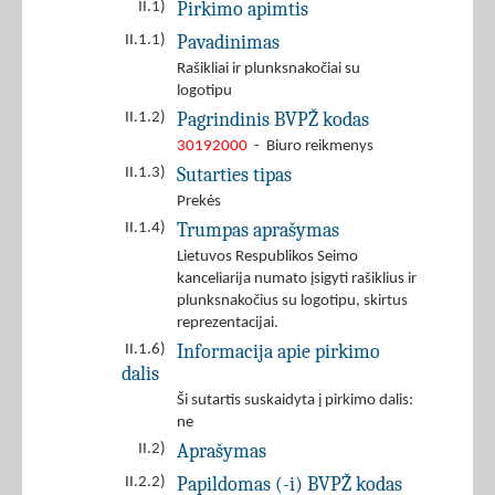
Pirkimo apimtis
II.1)
Pavadinimas
II.1.1)
Rašikliai ir plunksnakočiai su
logotipu
Pagrindinis BVPŽ kodas
II.1.2)
30192000
- Biuro reikmenys
Sutarties tipas
II.1.3)
Prekės
Trumpas aprašymas
II.1.4)
Lietuvos Respublikos Seimo
kanceliarija numato įsigyti rašiklius ir
plunksnakočius su logotipu, skirtus
reprezentacijai.
Informacija apie pirkimo
II.1.6)
dalis
Ši sutartis suskaidyta į pirkimo dalis:
ne
Aprašymas
II.2)
Papildomas (-i) BVPŽ kodas
II.2.2)