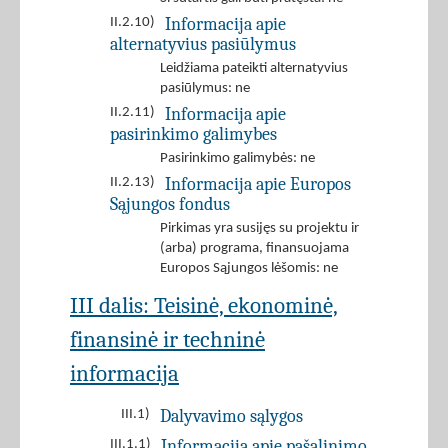
Informacija apie
II.2.10)
alternatyvius pasiūlymus
Leidžiama pateikti alternatyvius
pasiūlymus: ne
Informacija apie
II.2.11)
pasirinkimo galimybes
Pasirinkimo galimybės: ne
Informacija apie Europos
II.2.13)
Sąjungos fondus
Pirkimas yra susijęs su projektu ir
(arba) programa, finansuojama
Europos Sąjungos lėšomis: ne
III dalis: Teisinė, ekonominė,
finansinė ir techninė
informacija
Dalyvavimo sąlygos
III.1)
Informacija apie pašalinimo
III.1.1)