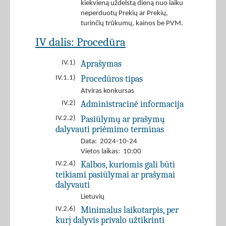
kiekvieną uždelstą dieną nuo laiku
neperduotų Prekių ar Prekių,
turinčių trūkumų, kainos be PVM.
IV dalis: Procedūra
Aprašymas
IV.1)
Procedūros tipas
IV.1.1)
Atviras konkursas
Administracinė informacija
IV.2)
Pasiūlymų ar prašymų
IV.2.2)
dalyvauti priėmimo terminas
Data: 2024-10-24
Vietos laikas: 10:00
Kalbos, kuriomis gali būti
IV.2.4)
teikiami pasiūlymai ar prašymai
dalyvauti
Lietuvių
Minimalus laikotarpis, per
IV.2.6)
kurį dalyvis privalo užtikrinti