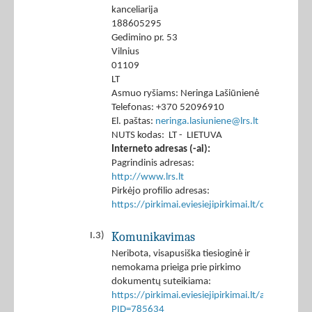
kanceliarija
188605295
Gedimino pr. 53
Vilnius
01109
LT
Asmuo ryšiams: Neringa Lašiūnienė
Telefonas: +370 52096910
El. paštas:
neringa.lasiuniene@lrs.lt
NUTS kodas: LT - LIETUVA
Interneto adresas (-ai):
Pagrindinis adresas:
http://www.lrs.lt
Pirkėjo profilio adresas:
https://pirkimai.eviesiejipirkimai.lt/ctm/Co
Komunikavimas
I.3)
Neribota, visapusiška tiesioginė ir
nemokama prieiga prie pirkimo
dokumentų suteikiama:
https://pirkimai.eviesiejipirkimai.lt/app/rfq/p
PID=785634