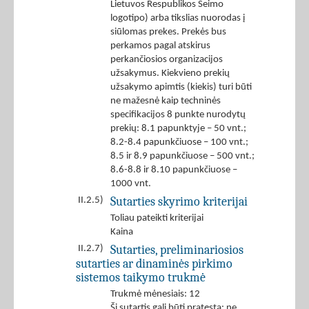
Lietuvos Respublikos Seimo
logotipo) arba tikslias nuorodas į
siūlomas prekes. Prekės bus
perkamos pagal atskirus
perkančiosios organizacijos
užsakymus. Kiekvieno prekių
užsakymo apimtis (kiekis) turi būti
ne mažesnė kaip techninės
specifikacijos 8 punkte nurodytų
prekių: 8.1 papunktyje – 50 vnt.;
8.2-8.4 papunkčiuose – 100 vnt.;
8.5 ir 8.9 papunkčiuose – 500 vnt.;
8.6-8.8 ir 8.10 papunkčiuose –
1000 vnt.
Sutarties skyrimo kriterijai
II.2.5)
Toliau pateikti kriterijai
Kaina
Sutarties, preliminariosios
II.2.7)
sutarties ar dinaminės pirkimo
sistemos taikymo trukmė
Trukmė mėnesiais: 12
Ši sutartis gali būti pratęsta: ne