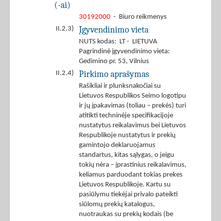
(-ai)
30192000
- Biuro reikmenys
Įgyvendinimo vieta
II.2.3)
NUTS kodas: LT - LIETUVA
Pagrindinė įgyvendinimo vieta:
Gedimino pr. 53, Vilnius
Pirkimo aprašymas
II.2.4)
Rašikliai ir plunksnakočiai su
Lietuvos Respublikos Seimo logotipu
ir jų įpakavimas (toliau – prekės) turi
atitikti techninėje specifikacijoje
nustatytus reikalavimus bei Lietuvos
Respublikoje nustatytus ir prekių
gamintojo deklaruojamus
standartus, kitas sąlygas, o jeigu
tokių nėra – įprastinius reikalavimus,
keliamus parduodant tokias prekes
Lietuvos Respublikoje. Kartu su
pasiūlymu tiekėjai privalo pateikti
siūlomų prekių katalogus,
nuotraukas su prekių kodais (be