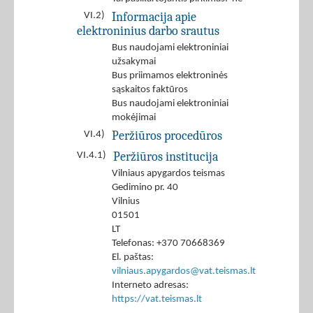
Informacija apie
VI.2)
elektroninius darbo srautus
Bus naudojami elektroniniai
užsakymai
Bus priimamos elektroninės
sąskaitos faktūros
Bus naudojami elektroniniai
mokėjimai
Peržiūros procedūros
VI.4)
Peržiūros institucija
VI.4.1)
Vilniaus apygardos teismas
Gedimino pr. 40
Vilnius
01501
LT
Telefonas: +370 70668369
El. paštas:
vilniaus.apygardos@vat.teismas.lt
Interneto adresas:
https://vat.teismas.lt