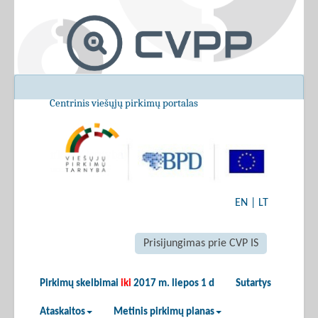
Centrinis viešųjų pirkimų portalas
EN
|
LT
Prisijungimas prie CVP IS
Pirkimų skelbimai
iki
2017 m. liepos 1 d
Sutartys
Ataskaitos
Metinis pirkimų planas