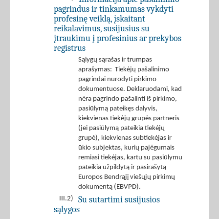
pagrindus ir tinkamumas vykdyti
profesinę veiklą, įskaitant
reikalavimus, susijusius su
įtraukimu į profesinius ar prekybos
registrus
Sąlygų sąrašas ir trumpas
aprašymas: Tiekėjų pašalinimo
pagrindai nurodyti pirkimo
dokumentuose. Deklaruodami, kad
nėra pagrindo pašalinti iš pirkimo,
pasiūlymą pateikęs dalyvis,
kiekvienas tiekėjų grupės partneris
(jei pasiūlymą pateikia tiekėjų
grupė), kiekvienas subtiekėjas ir
ūkio subjektas, kurių pajėgumais
remiasi tiekėjas, kartu su pasiūlymu
pateikia užpildytą ir pasirašytą
Europos Bendrąjį viešųjų pirkimų
dokumentą (EBVPD).
Su sutartimi susijusios
III.2)
sąlygos