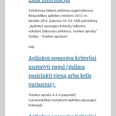
Vykdomas žaliasis pirkimas pagal Lietuvos
Respublikos aplinkos ministro 2011 m.
birželio 28 d. įsakymu Nr. D1-508 patvirtintą
„Aplinkos apsaugos kriterijų taikymo,
vykdant žaliuosius pirkimus, tvarkos aprašą“
(toliau – Tvarkos aprašas)
taip
Aplinkos apsaugos kriterijai
nustatyti pagal (galima
pasirinkti vieną arba kelis
variantus):
Tvarkos aprašo 4.4.4 papunktį
(savarankiškai nustatomi aplinkos apsaugos
kriterijai)