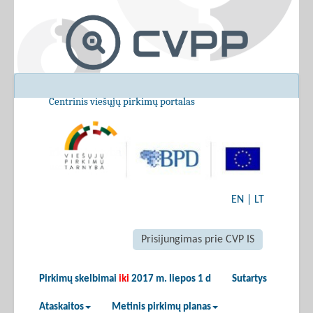
Centrinis viešųjų pirkimų portalas
EN
|
LT
Prisijungimas prie CVP IS
Pirkimų skelbimai
iki
2017 m. liepos 1 d
Sutartys
Ataskaitos
Metinis pirkimų planas