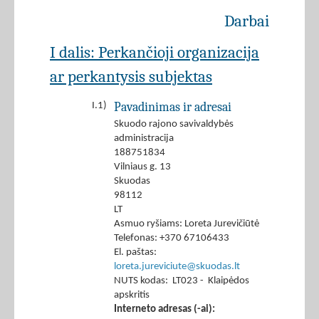
Darbai
I dalis: Perkančioji organizacija
ar perkantysis subjektas
Pavadinimas ir adresai
I.1)
Skuodo rajono savivaldybės
administracija
188751834
Vilniaus g. 13
Skuodas
98112
LT
Asmuo ryšiams: Loreta Jurevičiūtė
Telefonas: +370 67106433
El. paštas:
loreta.jureviciute@skuodas.lt
NUTS kodas: LT023 - Klaipėdos
apskritis
Interneto adresas (-ai):