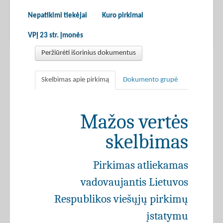
Nepatikimi tiekėjai
Kuro pirkimai
VPĮ 23 str. įmonės
Peržiūrėti išorinius dokumentus
Skelbimas apie pirkimą
Dokumento grupė
Mažos vertės
skelbimas
Pirkimas atliekamas
vadovaujantis Lietuvos
Respublikos viešųjų pirkimų
įstatymu