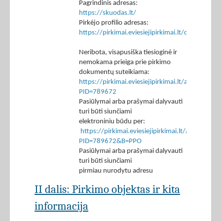
Pagrindinis adresas:
https://skuodas.lt/
Pirkėjo profilio adresas:
https://pirkimai.eviesiejipirkimai.lt/ctm/Co
Neribota, visapusiška tiesioginė ir
nemokama prieiga prie pirkimo
dokumentų suteikiama:
https://pirkimai.eviesiejipirkimai.lt/app/rfq/p
PID=789672
Pasiūlymai arba prašymai dalyvauti
turi būti siunčiami
elektroniniu būdu per:
https://pirkimai.eviesiejipirkimai.lt/app/rfq/r
PID=789672&B=PPO
Pasiūlymai arba prašymai dalyvauti
turi būti siunčiami
pirmiau nurodytu adresu
II dalis: Pirkimo objektas ir kita
informacija