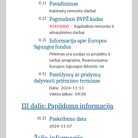
Pavadinimas
II.1)
Kabinetų remonto darbai
Pagrindinis BVPŽ kodas
II.2)
45453000
- Kapitalinio remonto ir
atnaujinimo darbai
Informacija apie Europos
II.3)
Sąjungos fondus
Pirkimas yra susijęs su projektu ir
(arba) programa, finansuojama
Europos Sąjungos lėšomis: ne
Pasiūlymų ar prašymų
II.5)
dalyvauti priėmimo terminas
Data: 2024-11-13
Vietos laikas: 09:00
III dalis: Papildoma informacija
Paskelbimo data
III.2)
2024-11-07
Žalia informacija