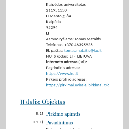
Klaipėdos universitetas
211951150
H.Manto g. 84
Klaipėda
92294
LT
Asmuo ryšiams: Tomas Mataitis
Telefonas: +370 46398926
El. paštas:
tomas.mataitis@ku.lt
NUTS kodas: LT - LIETUVA
Interneto adresas (-ai):
Pagrindinis adresas:
https://www.ku.lt
Pirkėjo profilio adresas:
https://pirkimai.eviesiejipirkimai.lt/ctm/Co
II dalis: Objektas
Pirkimo apimtis
II.1)
Pavadinimas
II.1.1)