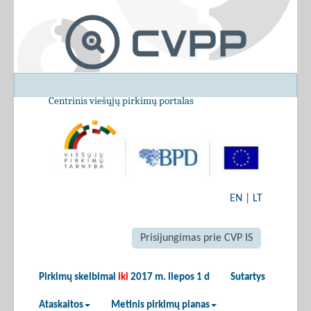
Centrinis viešųjų pirkimų portalas
EN
|
LT
Prisijungimas prie CVP IS
Pirkimų skelbimai
iki
2017 m. liepos 1 d
Sutartys
Ataskaitos
Metinis pirkimų planas