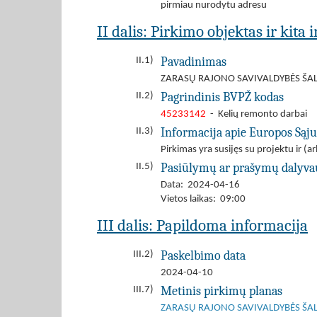
pirmiau nurodytu adresu
II dalis: Pirkimo objektas ir kita
Pavadinimas
II.1)
ZARASŲ RAJONO SAVIVALDYBĖS ŠAL
Pagrindinis BVPŽ kodas
II.2)
45233142
- Kelių remonto darbai
Informacija apie Europos Sąj
II.3)
Pirkimas yra susijęs su projektu ir 
Pasiūlymų ar prašymų dalyva
II.5)
Data: 2024-04-16
Vietos laikas: 09:00
III dalis: Papildoma informacija
Paskelbimo data
III.2)
2024-04-10
Metinis pirkimų planas
III.7)
ZARASŲ RAJONO SAVIVALDYBĖS ŠAL