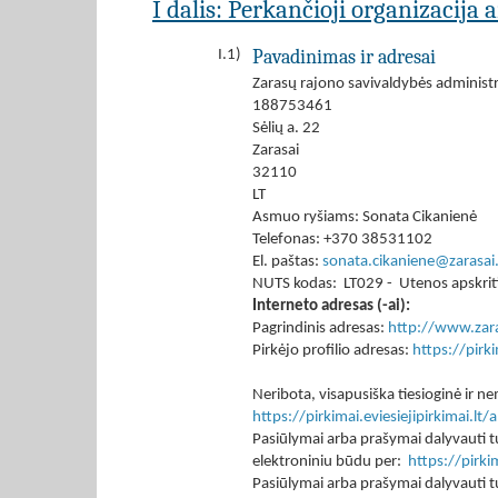
I dalis: Perkančioji organizacija 
Pavadinimas ir adresai
I.1)
Zarasų rajono savivaldybės administr
188753461
Sėlių a. 22
Zarasai
32110
LT
Asmuo ryšiams: Sonata Cikanienė
Telefonas: +370 38531102
El. paštas:
sonata.cikaniene@zarasai.
NUTS kodas: LT029 - Utenos apskrit
Interneto adresas (-ai):
Pagrindinis adresas:
http://www.zara
Pirkėjo profilio adresas:
https://pir
Neribota, visapusiška tiesioginė ir
https://pirkimai.eviesiejipirkimai.
Pasiūlymai arba prašymai dalyvauti tu
elektroniniu būdu per:
https://pirk
Pasiūlymai arba prašymai dalyvauti tu