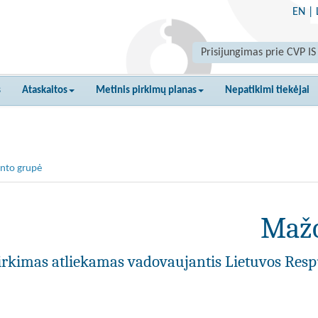
EN
|
Prisijungimas prie CVP IS
s
Ataskaitos
Metinis pirkimų planas
Nepatikimi tiekėjai
nto grupė
Mažo
irkimas atliekamas vadovaujantis Lietuvos Resp