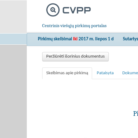
Centrinis viešųjų pirkimų portalas
Pirkimų skelbimai
iki
2017 m. liepos 1 d
Sutarty
Peržiūrėti išorinius dokumentus
Skelbimas apie pirkimą
Pataisyta
Dokume
P