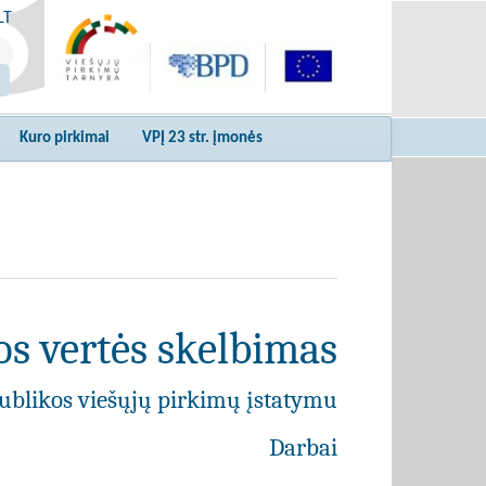
LT
Kuro pirkimai
VPĮ 23 str. įmonės
s vertės skelbimas
ublikos viešųjų pirkimų įstatymu
Darbai