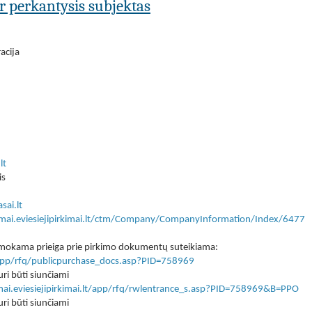
ar perkantysis subjektas
acija
lt
is
sai.lt
kimai.eviesiejipirkimai.lt/ctm/Company/CompanyInformation/Index/6477
 nemokama prieiga prie pirkimo dokumentų suteikiama:
lt/app/rfq/publicpurchase_docs.asp?PID=758969
ri būti siunčiami
imai.eviesiejipirkimai.lt/app/rfq/rwlentrance_s.asp?PID=758969&B=PPO
ri būti siunčiami