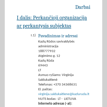
Darbai
I dalis: Perkančioji organizacija
ar perkantysis subjektas
Pavadinimas ir adresai
I.1)
Kazlų Rūdos savivaldybės
administracija
188777932
Atgimimo g. 12
Kazlų Rūda
69443
LT
Asmuo ryšiams: Virginija
Saldukaitienė
Telefonas: +370 34368631
El. paštas:
virginija.saldukaitiene@kazluruda.lt
NUTS kodas: LT - LIETUVA
Interneto adresas (-ai):