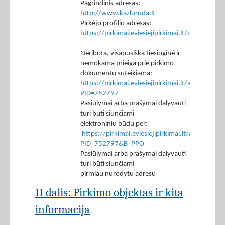
Pagrindinis adresas:
http://www.kazluruda.lt
Pirkėjo profilio adresas:
https://pirkimai.eviesiejipirkimai.lt/ctm/Co
Neribota, visapusiška tiesioginė ir
nemokama prieiga prie pirkimo
dokumentų suteikiama:
https://pirkimai.eviesiejipirkimai.lt/app/rfq/p
PID=752797
Pasiūlymai arba prašymai dalyvauti
turi būti siunčiami
elektroniniu būdu per:
https://pirkimai.eviesiejipirkimai.lt/app/rfq/r
PID=752797&B=PPO
Pasiūlymai arba prašymai dalyvauti
turi būti siunčiami
pirmiau nurodytu adresu
II dalis: Pirkimo objektas ir kita
informacija