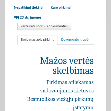
Nepatikimi tiekėjai
Kuro pirkimai
VPĮ 23 str. įmonės
Peržiūrėti išorinius dokumentus
Skelbimas apie pirkimą
Dokumento grupė
Mažos vertės
skelbimas
Pirkimas atliekamas
vadovaujantis Lietuvos
Respublikos viešųjų pirkimų
įstatymu