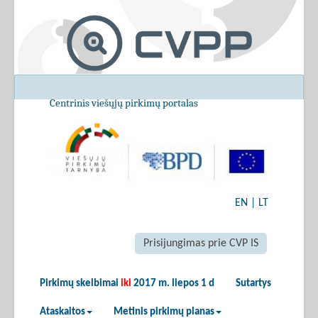
Centrinis viešųjų pirkimų portalas
EN
|
LT
Prisijungimas prie CVP IS
Pirkimų skelbimai
iki
2017 m. liepos 1 d
Sutartys
Ataskaitos
Metinis pirkimų planas