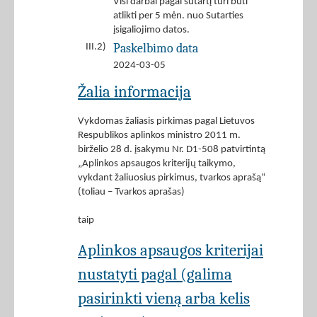
Visi darbai pagal sutartį turi būti
atlikti per 5 mėn. nuo Sutarties
įsigaliojimo datos.
Paskelbimo data
III.2)
2024-03-05
Žalia informacija
Vykdomas žaliasis pirkimas pagal Lietuvos
Respublikos aplinkos ministro 2011 m.
birželio 28 d. įsakymu Nr. D1-508 patvirtintą
„Aplinkos apsaugos kriterijų taikymo,
vykdant žaliuosius pirkimus, tvarkos aprašą“
(toliau – Tvarkos aprašas)
taip
Aplinkos apsaugos kriterijai
nustatyti pagal (galima
pasirinkti vieną arba kelis