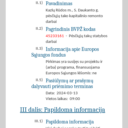
Pavadinimas
II.1)
Kazlų Rūdos m., S. Daukanto g.
pėsčiųjų tako kapitalinio remonto
darbai
Pagrindinis BVPŽ kodas
II.2)
45233161
- Pėsčiųjų takų statybos
darbai
Informacija apie Europos
II.3)
Sąjungos fondus
Pirkimas yra susijęs su projektu ir
(arba) programa, finansuojama
Europos Sąjungos lėšomis: ne
Pasiūlymų ar prašymų
II.5)
dalyvauti priėmimo terminas
Data: 2024-03-13
Vietos laikas: 09:00
III dalis: Papildoma informacija
Papildoma informacija
III.1)