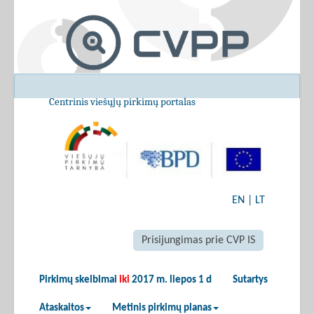
Centrinis viešųjų pirkimų portalas
EN
|
LT
Prisijungimas prie CVP IS
Pirkimų skelbimai
iki
2017 m. liepos 1 d
Sutartys
Ataskaitos
Metinis pirkimų planas