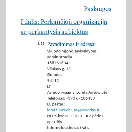
Paslaugos
I dalis: Perkančioji organizacija
ar perkantysis subjektas
Pavadinimas ir adresai
I.1)
Skuodo rajono savivaldybės
administracija
188751834
Vilniaus g. 13
Skuodas
98112
LT
Asmuo ryšiams: Loreta Jurevičiūtė
Telefonas: +370 67106433
El. paštas:
loreta.jureviciute@skuodas.lt
NUTS kodas: LT023 - Klaipėdos
apskritis
Interneto adresas (-ai):