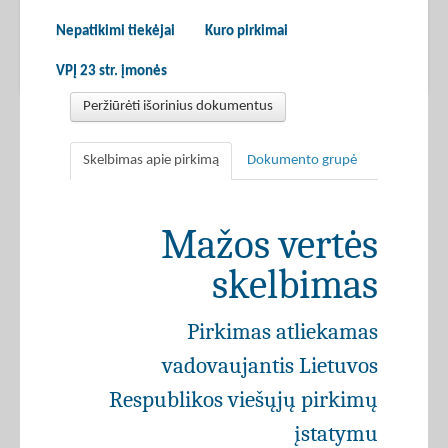
Nepatikimi tiekėjai
Kuro pirkimai
VPĮ 23 str. įmonės
Peržiūrėti išorinius dokumentus
Skelbimas apie pirkimą
Dokumento grupė
Mažos vertės
skelbimas
Pirkimas atliekamas
vadovaujantis Lietuvos
Respublikos viešųjų pirkimų
įstatymu