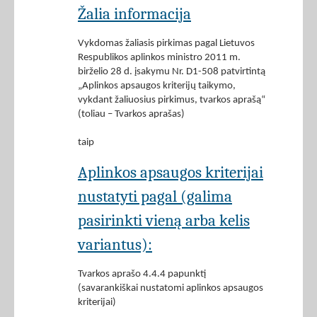
Žalia informacija
Vykdomas žaliasis pirkimas pagal Lietuvos
Respublikos aplinkos ministro 2011 m.
birželio 28 d. įsakymu Nr. D1-508 patvirtintą
„Aplinkos apsaugos kriterijų taikymo,
vykdant žaliuosius pirkimus, tvarkos aprašą“
(toliau – Tvarkos aprašas)
taip
Aplinkos apsaugos kriterijai
nustatyti pagal (galima
pasirinkti vieną arba kelis
variantus):
Tvarkos aprašo 4.4.4 papunktį
(savarankiškai nustatomi aplinkos apsaugos
kriterijai)