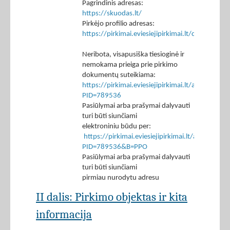
Pagrindinis adresas:
https://skuodas.lt/
Pirkėjo profilio adresas:
https://pirkimai.eviesiejipirkimai.lt/ctm/Co
Neribota, visapusiška tiesioginė ir
nemokama prieiga prie pirkimo
dokumentų suteikiama:
https://pirkimai.eviesiejipirkimai.lt/app/rfq/p
PID=789536
Pasiūlymai arba prašymai dalyvauti
turi būti siunčiami
elektroniniu būdu per:
https://pirkimai.eviesiejipirkimai.lt/app/rfq/r
PID=789536&B=PPO
Pasiūlymai arba prašymai dalyvauti
turi būti siunčiami
pirmiau nurodytu adresu
II dalis: Pirkimo objektas ir kita
informacija