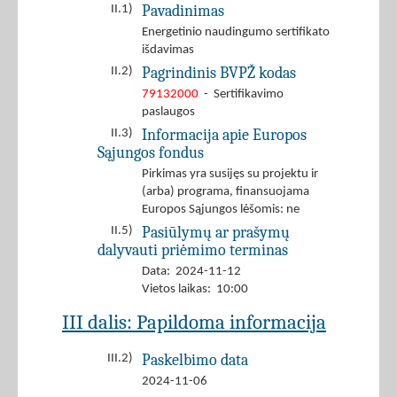
Pavadinimas
II.1)
Energetinio naudingumo sertifikato
išdavimas
Pagrindinis BVPŽ kodas
II.2)
79132000
- Sertifikavimo
paslaugos
Informacija apie Europos
II.3)
Sąjungos fondus
Pirkimas yra susijęs su projektu ir
(arba) programa, finansuojama
Europos Sąjungos lėšomis: ne
Pasiūlymų ar prašymų
II.5)
dalyvauti priėmimo terminas
Data: 2024-11-12
Vietos laikas: 10:00
III dalis: Papildoma informacija
Paskelbimo data
III.2)
2024-11-06