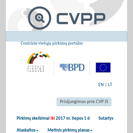
Centrinis viešųjų pirkimų portalas
EN
|
LT
Prisijungimas prie CVP IS
Pirkimų skelbimai
iki
2017 m. liepos 1 d
Sutartys
Ataskaitos
Metinis pirkimų planas