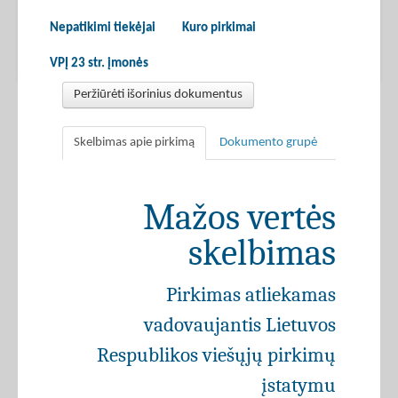
Nepatikimi tiekėjai
Kuro pirkimai
VPĮ 23 str. įmonės
Peržiūrėti išorinius dokumentus
Skelbimas apie pirkimą
Dokumento grupė
Mažos vertės
skelbimas
Pirkimas atliekamas
vadovaujantis Lietuvos
Respublikos viešųjų pirkimų
įstatymu