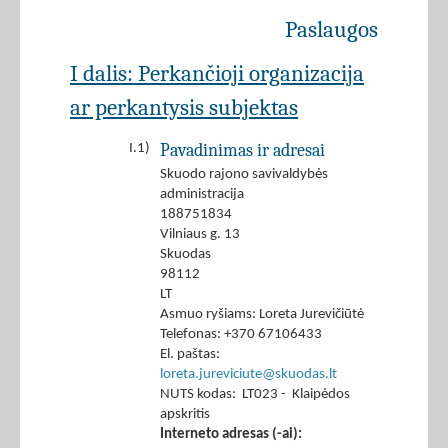
Paslaugos
I dalis: Perkančioji organizacija
ar perkantysis subjektas
Pavadinimas ir adresai
I.1)
Skuodo rajono savivaldybės
administracija
188751834
Vilniaus g. 13
Skuodas
98112
LT
Asmuo ryšiams: Loreta Jurevičiūtė
Telefonas: +370 67106433
El. paštas:
loreta.jureviciute@skuodas.lt
NUTS kodas: LT023 - Klaipėdos
apskritis
Interneto adresas (-ai):