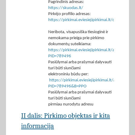
Pagrindinis adresas:
https://skuodas.lt/
Pirkėjo profilio adresas:
https://pirkimai.eviesiejipirkimai.lt/ctm/Co
Neribota, visapusiška tiesioginė ir
nemokama prieiga prie pirkimo
dokumentų suteikiama:
https://pirkimai.eviesiejipirkimai.lt/app/rfq/p
PID=789496
Pasiūlymai arba prašymai dalyvauti
turi būti siunčiami
elektroniniu būdu per:
https://pirkimai.eviesiejipirkimai.lt/app/rfq/r
PID=789496&B=PPO
Pasiūlymai arba prašymai dalyvauti
turi būti siunčiami
pirmiau nurodytu adresu
II dalis: Pirkimo objektas ir kita
informacija