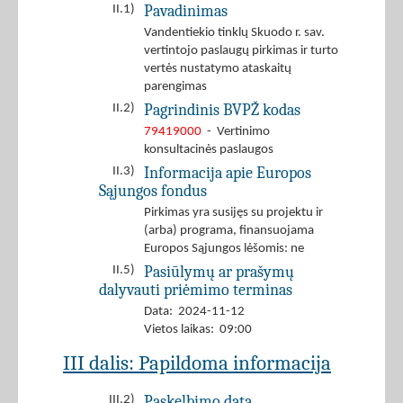
Pavadinimas
II.1)
Vandentiekio tinklų Skuodo r. sav.
vertintojo paslaugų pirkimas ir turto
vertės nustatymo ataskaitų
parengimas
Pagrindinis BVPŽ kodas
II.2)
79419000
- Vertinimo
konsultacinės paslaugos
Informacija apie Europos
II.3)
Sąjungos fondus
Pirkimas yra susijęs su projektu ir
(arba) programa, finansuojama
Europos Sąjungos lėšomis: ne
Pasiūlymų ar prašymų
II.5)
dalyvauti priėmimo terminas
Data: 2024-11-12
Vietos laikas: 09:00
III dalis: Papildoma informacija
Paskelbimo data
III.2)