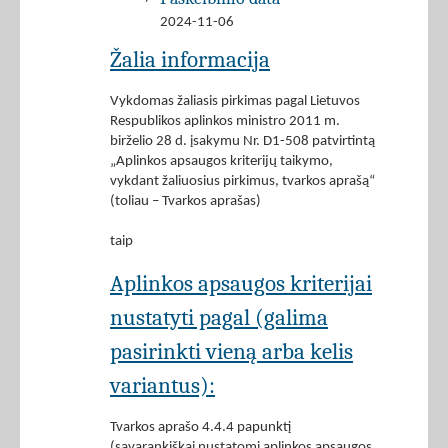
2024-11-06
Žalia informacija
Vykdomas žaliasis pirkimas pagal Lietuvos
Respublikos aplinkos ministro 2011 m.
birželio 28 d. įsakymu Nr. D1-508 patvirtintą
„Aplinkos apsaugos kriterijų taikymo,
vykdant žaliuosius pirkimus, tvarkos aprašą“
(toliau – Tvarkos aprašas)
taip
Aplinkos apsaugos kriterijai
nustatyti pagal (galima
pasirinkti vieną arba kelis
variantus):
Tvarkos aprašo 4.4.4 papunktį
(savarankiškai nustatomi aplinkos apsaugos