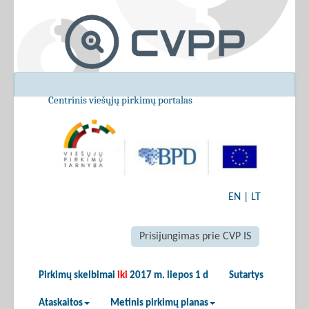
Centrinis viešųjų pirkimų portalas
EN
|
LT
Prisijungimas prie CVP IS
Pirkimų skelbimai
iki
2017 m. liepos 1 d
Sutartys
Ataskaitos
Metinis pirkimų planas