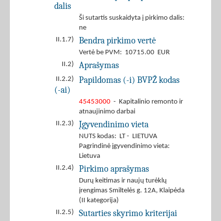
dalis
Ši sutartis suskaidyta į pirkimo dalis:
ne
Bendra pirkimo vertė
II.1.7)
Vertė be PVM: 10715.00 EUR
Aprašymas
II.2)
Papildomas (-i) BVPŽ kodas
II.2.2)
(-ai)
45453000
- Kapitalinio remonto ir
atnaujinimo darbai
Įgyvendinimo vieta
II.2.3)
NUTS kodas: LT - LIETUVA
Pagrindinė įgyvendinimo vieta:
Lietuva
Pirkimo aprašymas
II.2.4)
Durų keitimas ir naujų turėklų
įrengimas Smiltelės g. 12A, Klaipėda
(II kategorija)
Sutarties skyrimo kriterijai
II.2.5)