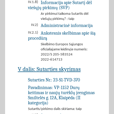
Informacija apie Sutartį dėl
IV.1.8)
viešųjų pirkimų (SVP)
Ar pirkimui taikoma Sutartis dėl
viešųjų pirkimų? : taip
Administracinė informacija
IV.2)
Ankstesnis skelbimas apie šią
IV.2.1)
procedūrą
Skelbimo Europos Sąjungos
oficialiajame leidinyje numeris:
2022/S 205-583524
2022-614713
V dalis: Sutarties skyrimas
Sutarties Nr.:
23-S1-TVD-370
Pavadinimas:
VP-1152 Durų
keitimas ir naujų turėklų įrengimas
Smiltelės g. 12A, Klaipėda (II
kategorija)
Sutartis/pirkimo dalis skiriama: taip