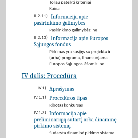
Toliau pateikti kriterijai
Kaina
Informacija apie
II.2.11)
pasirinkimo galimybes
Pasirinkimo galimybės: ne
Informacija apie Europos
II.2.13)
Sąjungos fondus
Pirkimas yra susijęs su projektu ir
(arba) programa, finansuojama
Europos Sąjungos lėšomis: ne
IV dalis: Procedūra
Aprašymas
IV.1)
Procedūros tipas
IV.1.1)
Ribotas konkursas
Informacija apie
IV.1.3)
preliminariąją sutartį arba dinaminę
pirkimo sistemą
Sudaryta dinaminė pirkimo sistema