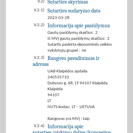
Sutarties skyrimas
V.2)
Sutarties sudarymo data
V.2.1)
2023-03-28
Informacija apie pasiūlymus
V.2.2)
Gautų pasiūlymų skaičius: 2
Iš MVĮ gautų pasiūlymų skaičius: 2
Sutartis paskirta ekonominės veiklos
vykdytojų grupei : ne
Rangovo pavadinimas ir
V.2.3)
adresas
UAB Klaipėdos apdaila
240535710
Dubysos g. 68, LT-94107 Klaipėda
Klaipėda
94107
LT
NUTS kodas: LT - LIETUVA
Rangovas yra MVĮ : taip
Informacija apie
V.2.4)
sutarties/pirkimo dalies/koncesijos