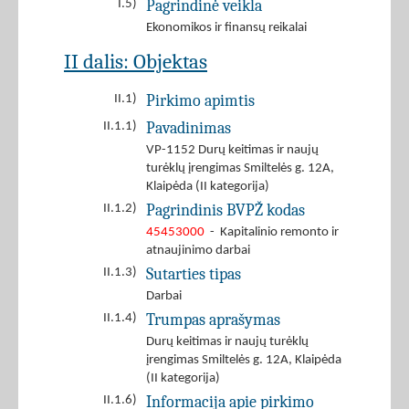
Pagrindinė veikla
I.5)
Ekonomikos ir finansų reikalai
II dalis: Objektas
Pirkimo apimtis
II.1)
Pavadinimas
II.1.1)
VP-1152 Durų keitimas ir naujų
turėklų įrengimas Smiltelės g. 12A,
Klaipėda (II kategorija)
Pagrindinis BVPŽ kodas
II.1.2)
45453000
- Kapitalinio remonto ir
atnaujinimo darbai
Sutarties tipas
II.1.3)
Darbai
Trumpas aprašymas
II.1.4)
Durų keitimas ir naujų turėklų
įrengimas Smiltelės g. 12A, Klaipėda
(II kategorija)
Informacija apie pirkimo
II.1.6)