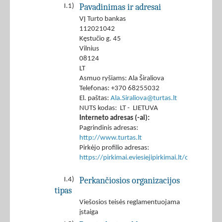
Pavadinimas ir adresai
I.1)
VĮ Turto bankas
112021042
Kęstučio g. 45
Vilnius
08124
LT
Asmuo ryšiams: Ala Širaliova
Telefonas: +370 68255032
El. paštas:
Ala.Siraliova@turtas.lt
NUTS kodas: LT - LIETUVA
Interneto adresas (-ai):
Pagrindinis adresas:
http://www.turtas.lt
Pirkėjo profilio adresas:
https://pirkimai.eviesiejipirkimai.lt/ctm/Co
Perkančiosios organizacijos
I.4)
tipas
Viešosios teisės reglamentuojama
įstaiga