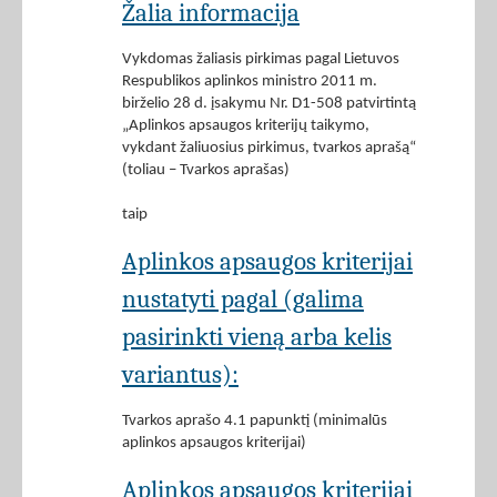
Žalia informacija
Vykdomas žaliasis pirkimas pagal Lietuvos
Respublikos aplinkos ministro 2011 m.
birželio 28 d. įsakymu Nr. D1-508 patvirtintą
„Aplinkos apsaugos kriterijų taikymo,
vykdant žaliuosius pirkimus, tvarkos aprašą“
(toliau – Tvarkos aprašas)
taip
Aplinkos apsaugos kriterijai
nustatyti pagal (galima
pasirinkti vieną arba kelis
variantus):
Tvarkos aprašo 4.1 papunktį (minimalūs
aplinkos apsaugos kriterijai)
Aplinkos apsaugos kriterijai