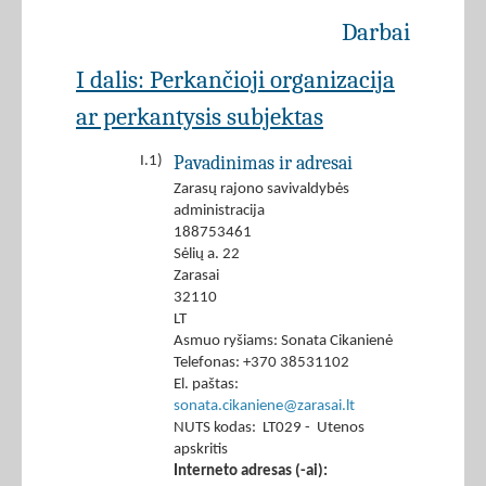
Darbai
I dalis: Perkančioji organizacija
ar perkantysis subjektas
Pavadinimas ir adresai
I.1)
Zarasų rajono savivaldybės
administracija
188753461
Sėlių a. 22
Zarasai
32110
LT
Asmuo ryšiams: Sonata Cikanienė
Telefonas: +370 38531102
El. paštas:
sonata.cikaniene@zarasai.lt
NUTS kodas: LT029 - Utenos
apskritis
Interneto adresas (-ai):