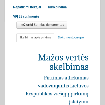
Nepatikimi tiekėjai
Kuro pirkimai
VPĮ 23 str. įmonės
Peržiūrėti išorinius dokumentus
Skelbimas apie pirkimą
Dokumento grupė
Mažos vertės
skelbimas
Pirkimas atliekamas
vadovaujantis Lietuvos
Respublikos viešųjų pirkimų
įstatymu