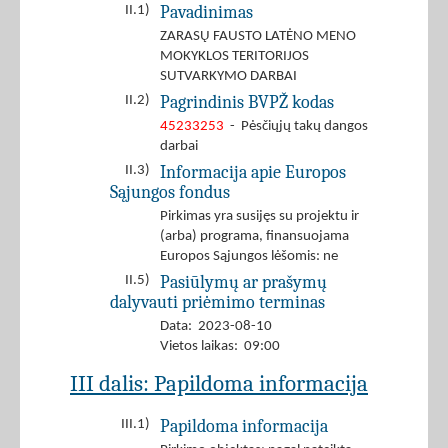
Pavadinimas
II.1)
ZARASŲ FAUSTO LATĖNO MENO
MOKYKLOS TERITORIJOS
SUTVARKYMO DARBAI
Pagrindinis BVPŽ kodas
II.2)
45233253
- Pėsčiųjų takų dangos
darbai
Informacija apie Europos
II.3)
Sąjungos fondus
Pirkimas yra susijęs su projektu ir
(arba) programa, finansuojama
Europos Sąjungos lėšomis: ne
Pasiūlymų ar prašymų
II.5)
dalyvauti priėmimo terminas
Data: 2023-08-10
Vietos laikas: 09:00
III dalis: Papildoma informacija
Papildoma informacija
III.1)