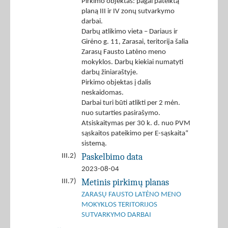
Pirkimo objektas: pagal pateiktą
planą III ir IV zonų sutvarkymo
darbai.
Darbų atlikimo vieta – Dariaus ir
Girėno g. 11, Zarasai, teritorija šalia
Zarasų Fausto Latėno meno
mokyklos. Darbų kiekiai numatyti
darbų žiniaraštyje.
Pirkimo objektas į dalis
neskaidomas.
Darbai turi būti atlikti per 2 mėn.
nuo sutarties pasirašymo.
Atsiskaitymas per 30 k. d. nuo PVM
sąskaitos pateikimo per E-sąskaita“
sistemą.
Paskelbimo data
III.2)
2023-08-04
Metinis pirkimų planas
III.7)
ZARASŲ FAUSTO LATĖNO MENO
MOKYKLOS TERITORIJOS
SUTVARKYMO DARBAI