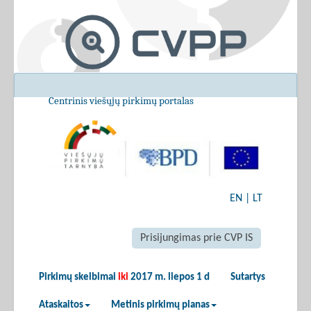
Centrinis viešųjų pirkimų portalas
EN
|
LT
Prisijungimas prie CVP IS
Pirkimų skelbimai
iki
2017 m. liepos 1 d
Sutartys
Ataskaitos
Metinis pirkimų planas