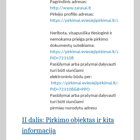
Pagrindinis adresas:
http://www.zarasai.lt
Pirkėjo profilio adresas:
https://pirkimai.eviesiejipirkimai.lt/ctm/Co
Neribota, visapusiška tiesioginė ir
nemokama prieiga prie pirkimo
dokumentų suteikiama:
https://pirkimai.eviesiejipirkimai.lt/app/rfq/p
PID=723108
Pasiūlymai arba prašymai dalyvauti
turi būti siunčiami
elektroniniu būdu per:
https://pirkimai.eviesiejipirkimai.lt/app/rfq/r
PID=723108&B=PPO
Pasiūlymai arba prašymai dalyvauti
turi būti siunčiami
pirmiau nurodytu adresu
II dalis: Pirkimo objektas ir kita
informacija