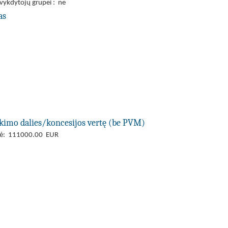
 vykdytojų grupei : ne
as
rkimo dalies/koncesijos vertę (be PVM)
ertė: 111000.00 EUR