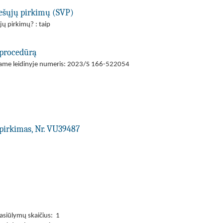
viešųjų pirkimų (SVP)
jų pirkimų? : taip
 procedūrą
ajame leidinyje numeris: 2023/S 166-522054
pirkimas, Nr. VU39487
asiūlymų skaičius: 1