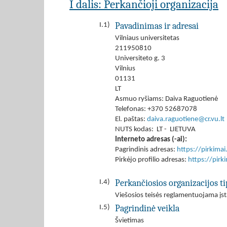
I dalis: Perkančioji organizacija
Pavadinimas ir adresai
I.1)
Vilniaus universitetas
211950810
Universiteto g. 3
Vilnius
01131
LT
Asmuo ryšiams: Daiva Raguotienė
Telefonas: +370 52687078
El. paštas:
daiva.raguotiene@cr.vu.lt
NUTS kodas: LT - LIETUVA
Interneto adresas (-ai):
Pagrindinis adresas:
https://pirkima
Pirkėjo profilio adresas:
https://pir
Perkančiosios organizacijos ti
I.4)
Viešosios teisės reglamentuojama įst
Pagrindinė veikla
I.5)
Švietimas