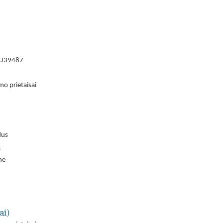
 VU39487
mo prietaisai
dus
s
ne
ai)