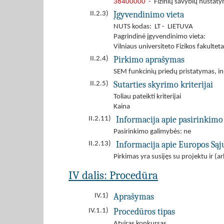
38400000
- Fizinių savybių nustaty
Įgyvendinimo vieta
II.2.3)
NUTS kodas: LT - LIETUVA
Pagrindinė įgyvendinimo vieta:
Vilniaus universiteto Fizikos fakulteta
Pirkimo aprašymas
II.2.4)
SEM funkcinių priedų pristatymas, in
Sutarties skyrimo kriterijai
II.2.5)
Toliau pateikti kriterijai
Kaina
Informacija apie pasirinkimo
II.2.11)
Pasirinkimo galimybės: ne
Informacija apie Europos Są
II.2.13)
Pirkimas yra susijęs su projektu ir 
IV dalis: Procedūra
Aprašymas
IV.1)
Procedūros tipas
IV.1.1)
Atviras konkursas