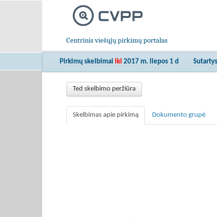
Centrinis viešųjų pirkimų portalas
Pirkimų skelbimai
iki
2017 m. liepos 1 d
Sutarty
Ted skelbimo peržiūra
Skelbimas apie pirkimą
Dokumento grupė