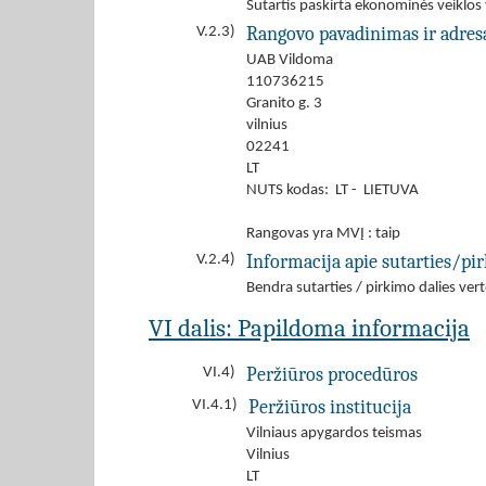
Sutartis paskirta ekonominės veiklos
Rangovo pavadinimas ir adres
V.2.3)
UAB Vildoma
110736215
Granito g. 3
vilnius
02241
LT
NUTS kodas: LT - LIETUVA
Rangovas yra MVĮ : taip
Informacija apie sutarties/pi
V.2.4)
Bendra sutarties / pirkimo dalies v
VI dalis: Papildoma informacija
Peržiūros procedūros
VI.4)
Peržiūros institucija
VI.4.1)
Vilniaus apygardos teismas
Vilnius
LT