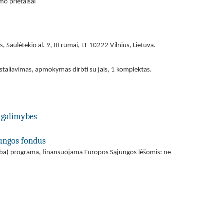
mo prietaisai
s, Saulėtekio al. 9, III rūmai, LT-10222 Vilnius, Lietuva.
staliavimas, apmokymas dirbti su jais, 1 komplektas.
 galimybes
jungos fondus
(arba) programa, finansuojama Europos Sąjungos lėšomis: ne