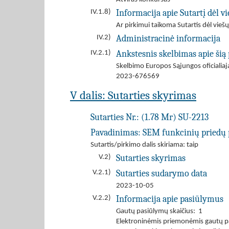
Informacija apie Sutartį dėl 
IV.1.8)
Ar pirkimui taikoma Sutartis dėl viešų
Administracinė informacija
IV.2)
Ankstesnis skelbimas apie šią
IV.2.1)
Skelbimo Europos Sąjungos oficiali
2023-676569
V dalis: Sutarties skyrimas
Sutarties Nr.:
(1.78 Mr) SU-2213
Pavadinimas:
SEM funkcinių priedų 
Sutartis/pirkimo dalis skiriama: taip
Sutarties skyrimas
V.2)
Sutarties sudarymo data
V.2.1)
2023-10-05
Informacija apie pasiūlymus
V.2.2)
Gautų pasiūlymų skaičius: 1
Elektroninėmis priemonėmis gautų p