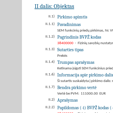
II dalis: Objektas
Pirkimo apimtis
II.1)
Pavadinimas
II.1.1)
SEM funkcinių priedų pirkimas, Nr.
Pagrindinis BVPŽ kodas
II.1.2)
38400000
- Fizinių savybių nustaty
Sutarties tipas
II.1.3)
Prekės
Trumpas aprašymas
II.1.4)
Ketinama įsigyti SEM funkcinius prie
Informacija apie pirkimo dali
II.1.6)
Ši sutartis suskaidyta į pirkimo dalis: 
Bendra pirkimo vertė
II.1.7)
Vertė be PVM: 111000.00 EUR
Aprašymas
II.2)
Papildomas (-i) BVPŽ kodas (-
II.2.2)