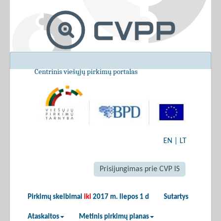
Centrinis viešųjų pirkimų portalas
EN
|
LT
Prisijungimas prie CVP IS
Pirkimų skelbimai
iki
2017 m. liepos 1 d
Sutartys
Ataskaitos
Metinis pirkimų planas