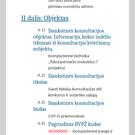
turi būti siunčiami
pirmiau nurodytu adresu
II dalis: Objektas
Išankstinės konsultacijos
II.1)
objektas. Informacija, kokio indėlio
tikimasi iš konsultacijai kviečiamų
subjektų
Kompiuterinė technika
„Tūkstantmečio mokyklos I“
projektui
Išankstinės konsultacijos
II.2)
tikslas
Gauti tiekėjų konsultacijas dėl
konkurso ir sutarties sąlygų
Išankstinės konsultacijos
II.3)
būdas
CVP IS priemonėmis
Pagrindinis BVPŽ kodas
II.4)
30200000
- Kompiuterinė įranga ir