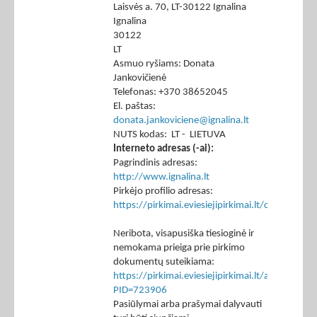
Laisvės a. 70, LT-30122 Ignalina
Ignalina
30122
LT
Asmuo ryšiams: Donata
Jankovičienė
Telefonas: +370 38652045
El. paštas:
donata.jankoviciene@ignalina.lt
NUTS kodas: LT - LIETUVA
Interneto adresas (-ai):
Pagrindinis adresas:
http://www.ignalina.lt
Pirkėjo profilio adresas:
https://pirkimai.eviesiejipirkimai.lt/ctm/Co
Neribota, visapusiška tiesioginė ir
nemokama prieiga prie pirkimo
dokumentų suteikiama:
https://pirkimai.eviesiejipirkimai.lt/app/rfq/p
PID=723906
Pasiūlymai arba prašymai dalyvauti