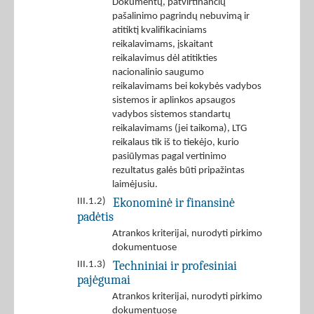
Dokumentų, patvirtinančių
pašalinimo pagrindų nebuvimą ir
atitiktį kvalifikaciniams
reikalavimams, įskaitant
reikalavimus dėl atitikties
nacionalinio saugumo
reikalavimams bei kokybės vadybos
sistemos ir aplinkos apsaugos
vadybos sistemos standartų
reikalavimams (jei taikoma), LTG
reikalaus tik iš to tiekėjo, kurio
pasiūlymas pagal vertinimo
rezultatus galės būti pripažintas
laimėjusiu.
Ekonominė ir finansinė
III.1.2)
padėtis
Atrankos kriterijai, nurodyti pirkimo
dokumentuose
Techniniai ir profesiniai
III.1.3)
pajėgumai
Atrankos kriterijai, nurodyti pirkimo
dokumentuose