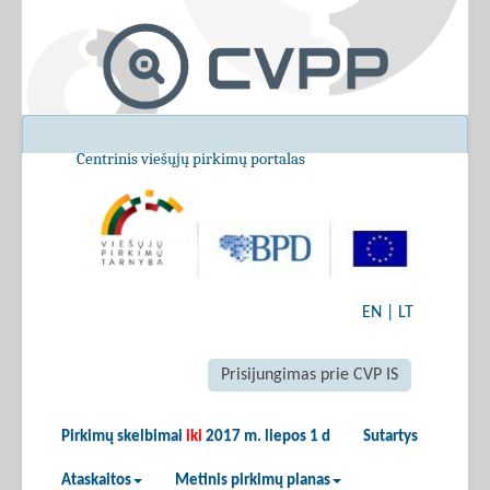
Centrinis viešųjų pirkimų portalas
EN
|
LT
Prisijungimas prie CVP IS
Pirkimų skelbimai
iki
2017 m. liepos 1 d
Sutartys
Ataskaitos
Metinis pirkimų planas