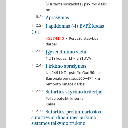
Ši sutartis suskaidyta į pirkimo dalis:
ne
Aprašymas
II.2)
Papildomas (-i) BVPŽ kodas
II.2.2)
(-ai)
45234140
- Pervažų statybos
darbai
Įgyvendinimo vieta
II.2.3)
NUTS kodas: LT - LIETUVA
Pirkimo aprašymas
II.2.4)
Nr. 24519 Tarpstočio Gudžiūnai-
Baisogala pervažos160+494 km
remonto rangos darbai
Sutarties skyrimo kriterijai
II.2.5)
Toliau pateikti kriterijai
Kaina
Sutarties, preliminariosios
II.2.7)
sutarties ar dinaminės pirkimo
sistemos taikymo trukmė