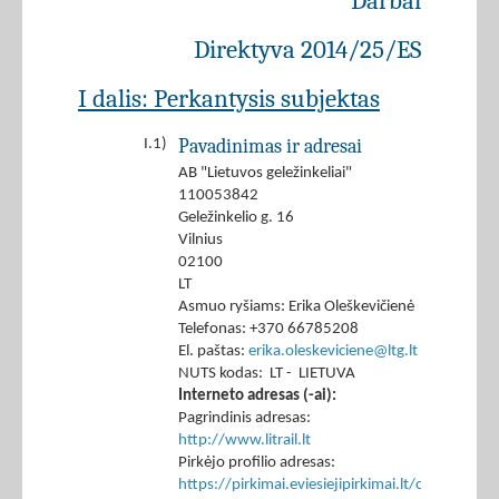
Darbai
Direktyva 2014/25/ES
I dalis: Perkantysis subjektas
Pavadinimas ir adresai
I.1)
AB "Lietuvos geležinkeliai"
110053842
Geležinkelio g. 16
Vilnius
02100
LT
Asmuo ryšiams: Erika Oleškevičienė
Telefonas: +370 66785208
El. paštas:
erika.oleskeviciene@ltg.lt
NUTS kodas: LT - LIETUVA
Interneto adresas (-ai):
Pagrindinis adresas:
http://www.litrail.lt
Pirkėjo profilio adresas:
https://pirkimai.eviesiejipirkimai.lt/ctm/Co