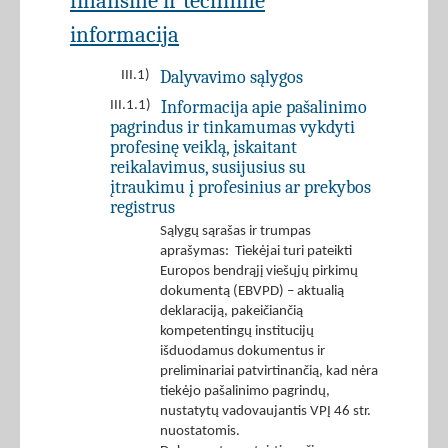
finansinė ir techninė
informacija
Dalyvavimo sąlygos
III.1)
Informacija apie pašalinimo
III.1.1)
pagrindus ir tinkamumas vykdyti
profesinę veiklą, įskaitant
reikalavimus, susijusius su
įtraukimu į profesinius ar prekybos
registrus
Sąlygų sąrašas ir trumpas
aprašymas: Tiekėjai turi pateikti
Europos bendrąjį viešųjų pirkimų
dokumentą (EBVPD) – aktualią
deklaraciją, pakeičiančią
kompetentingų institucijų
išduodamus dokumentus ir
preliminariai patvirtinančią, kad nėra
tiekėjo pašalinimo pagrindų,
nustatytų vadovaujantis VPĮ 46 str.
nuostatomis.