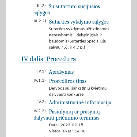
Su sutartimi susijusios
III.2)
sąlygos
Sutarties vykdymo sąlygos
III.2.2)
Sutarties vykdymas užtikrinamas
netesybomis – delspinigiais ir
baudomis (Sutarties Specialiųjų
sąlygų 4.6. ir 4.7 p.)
IV dalis: Procedūra
Aprašymas
IV.1)
Procedūros tipas
IV.1.1)
Derybos su išankstiniu kvietimu
dalyvauti konkurse
Administracinė informacija
IV.2)
Pasiūlymų ar prašymų
IV.2.2)
dalyvauti priėmimo terminas
Data: 2023-09-18
Vietos laikas: 14:00