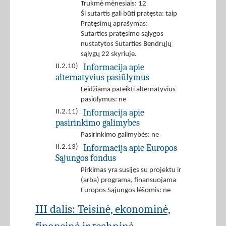
Trukmė mėnesiais: 12
Ši sutartis gali būti pratęsta: taip
Pratęsimų aprašymas:
Sutarties pratęsimo sąlygos
nustatytos Sutarties Bendrųjų
sąlygų 22 skyriuje.
Informacija apie
II.2.10)
alternatyvius pasiūlymus
Leidžiama pateikti alternatyvius
pasiūlymus: ne
Informacija apie
II.2.11)
pasirinkimo galimybes
Pasirinkimo galimybės: ne
Informacija apie Europos
II.2.13)
Sąjungos fondus
Pirkimas yra susijęs su projektu ir
(arba) programa, finansuojama
Europos Sąjungos lėšomis: ne
III dalis: Teisinė, ekonominė,