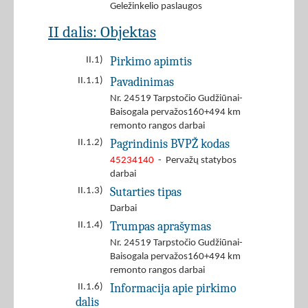
Geležinkelio paslaugos
II dalis: Objektas
Pirkimo apimtis
II.1)
Pavadinimas
II.1.1)
Nr. 24519 Tarpstočio Gudžiūnai-
Baisogala pervažos160+494 km
remonto rangos darbai
Pagrindinis BVPŽ kodas
II.1.2)
45234140
- Pervažų statybos
darbai
Sutarties tipas
II.1.3)
Darbai
Trumpas aprašymas
II.1.4)
Nr. 24519 Tarpstočio Gudžiūnai-
Baisogala pervažos160+494 km
remonto rangos darbai
Informacija apie pirkimo
II.1.6)
dalis