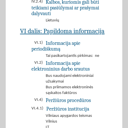
Kalbos, kuriomis gali būti
IV.2.4)
teikiami pasiūlymai ar prašymai
dalyvauti
Lietuvių
VI dalis: Papildoma informacija
Informacija apie
VI.1)
periodiškumą
Tai pasikartojantis pirkimas: ne
Informacija apie
VI.2)
elektroninius darbo srautus
Bus naudojami elektroniniai
užsakymai
Bus priimamos elektroninės
sąskaitos faktūros
Peržiūros procedūros
VI.4)
Peržiūros institucija
VI.4.1)
Vilniaus apygardos teismas
Vilnius
LT