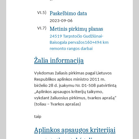
Paskelbimo data
VI.5)
2023-09-06
Metinis pirkimų planas
VI.7)
24519 Tarpstočio Gudžiūnai-
Baisogala pervažos160+494 km
remonto rangos darbai
Žalia informacija
Vykdomas žaliasis pirkimas pagal Lietuvos
Respublikos aplinkos ministro 2011 m.
birželio 28 d. įsakymu Nr. D1-508 patvirtintą
„Aplinkos apsaugos kriterijų taikymo,
vykdant žaliuosius pirkimus, tvarkos aprašą“
(toliau – Tvarkos aprašas)
taip
Aplinkos apsaugos kriterijai