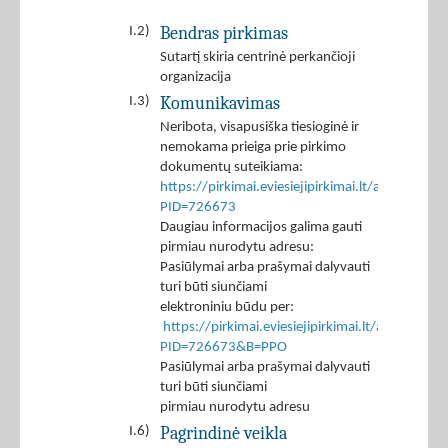
Bendras pirkimas
I.2)
Sutartį skiria centrinė perkančioji
organizacija
Komunikavimas
I.3)
Neribota, visapusiška tiesioginė ir
nemokama prieiga prie pirkimo
dokumentų suteikiama:
https://pirkimai.eviesiejipirkimai.lt/app/rfq/p
PID=726673
Daugiau informacijos galima gauti
pirmiau nurodytu adresu:
Pasiūlymai arba prašymai dalyvauti
turi būti siunčiami
elektroniniu būdu per:
https://pirkimai.eviesiejipirkimai.lt/app/rfq/r
PID=726673&B=PPO
Pasiūlymai arba prašymai dalyvauti
turi būti siunčiami
pirmiau nurodytu adresu
Pagrindinė veikla
I.6)