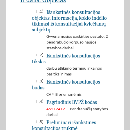
Išankstinės konsultacijos
II.1)
objektas. Informacija, kokio indėlio
tikimasi iš konsultacijai kviečiamų
subjektų
Gyvenamosios paskirties pastato, 2
bendrabučio korpuso naujos
statybos darbai
Išankstinės konsultacijos
II.2)
tikslas
darbų atlikimo terminų ir kainos
pasitikslinimas
Išankstinės konsultacijos
II.3)
būdas
CVP IS priemonėmis
Pagrindinis BVPŽ kodas
II.4)
45212412
- Bendrabučių statybos
darbai
Preliminari išankstinės
II.5)
konsultacijos trukmė