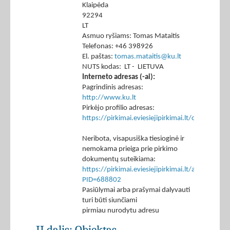
Klaipėda
92294
LT
Asmuo ryšiams: Tomas Mataitis
Telefonas: +46 398926
El. paštas:
tomas.mataitis@ku.lt
NUTS kodas: LT - LIETUVA
Interneto adresas (-ai):
Pagrindinis adresas:
http://www.ku.lt
Pirkėjo profilio adresas:
https://pirkimai.eviesiejipirkimai.lt/ctm/Co
Neribota, visapusiška tiesioginė ir
nemokama prieiga prie pirkimo
dokumentų suteikiama:
https://pirkimai.eviesiejipirkimai.lt/app/rfq/p
PID=688802
Pasiūlymai arba prašymai dalyvauti
turi būti siunčiami
pirmiau nurodytu adresu
II dalis: Objektas