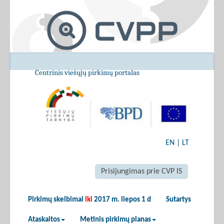
Centrinis viešųjų pirkimų portalas
EN
|
LT
Prisijungimas prie CVP IS
Pirkimų skelbimai
iki
2017 m. liepos 1 d
Sutartys
Ataskaitos
Metinis pirkimų planas