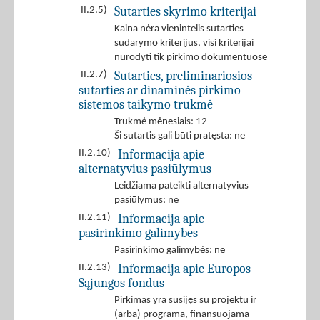
Sutarties skyrimo kriterijai
II.2.5)
Kaina nėra vienintelis sutarties
sudarymo kriterijus, visi kriterijai
nurodyti tik pirkimo dokumentuose
Sutarties, preliminariosios
II.2.7)
sutarties ar dinaminės pirkimo
sistemos taikymo trukmė
Trukmė mėnesiais: 12
Ši sutartis gali būti pratęsta: ne
Informacija apie
II.2.10)
alternatyvius pasiūlymus
Leidžiama pateikti alternatyvius
pasiūlymus: ne
Informacija apie
II.2.11)
pasirinkimo galimybes
Pasirinkimo galimybės: ne
Informacija apie Europos
II.2.13)
Sąjungos fondus
Pirkimas yra susijęs su projektu ir
(arba) programa, finansuojama