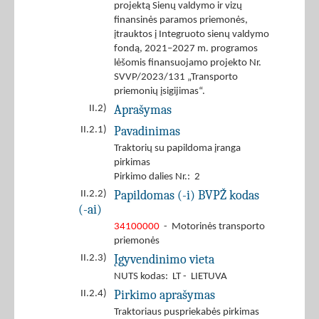
projektą Sienų valdymo ir vizų
finansinės paramos priemonės,
įtrauktos į Integruoto sienų valdymo
fondą, 2021–2027 m. programos
lėšomis finansuojamo projekto Nr.
SVVP/2023/131 „Transporto
priemonių įsigijimas“.
Aprašymas
II.2)
Pavadinimas
II.2.1)
Traktorių su papildoma įranga
pirkimas
Pirkimo dalies Nr.: 2
Papildomas (-i) BVPŽ kodas
II.2.2)
(-ai)
34100000
- Motorinės transporto
priemonės
Įgyvendinimo vieta
II.2.3)
NUTS kodas: LT - LIETUVA
Pirkimo aprašymas
II.2.4)
Traktoriaus puspriekabės pirkimas