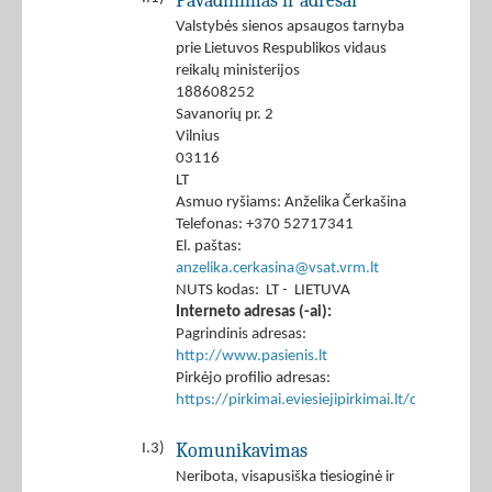
Pavadinimas ir adresai
Valstybės sienos apsaugos tarnyba
prie Lietuvos Respublikos vidaus
reikalų ministerijos
188608252
Savanorių pr. 2
Vilnius
03116
LT
Asmuo ryšiams: Anželika Čerkašina
Telefonas: +370 52717341
El. paštas:
anzelika.cerkasina@vsat.vrm.lt
NUTS kodas: LT - LIETUVA
Interneto adresas (-ai):
Pagrindinis adresas:
http://www.pasienis.lt
Pirkėjo profilio adresas:
https://pirkimai.eviesiejipirkimai.lt/ctm/Co
Komunikavimas
I.3)
Neribota, visapusiška tiesioginė ir