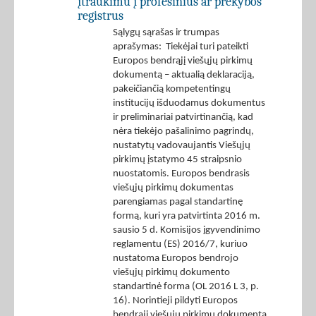
įtraukimu į profesinius ar prekybos
registrus
Sąlygų sąrašas ir trumpas
aprašymas: Tiekėjai turi pateikti
Europos bendrąjį viešųjų pirkimų
dokumentą – aktualią deklaraciją,
pakeičiančią kompetentingų
institucijų išduodamus dokumentus
ir preliminariai patvirtinančią, kad
nėra tiekėjo pašalinimo pagrindų,
nustatytų vadovaujantis Viešųjų
pirkimų įstatymo 45 straipsnio
nuostatomis. Europos bendrasis
viešųjų pirkimų dokumentas
parengiamas pagal standartinę
formą, kuri yra patvirtinta 2016 m.
sausio 5 d. Komisijos įgyvendinimo
reglamentu (ES) 2016/7, kuriuo
nustatoma Europos bendrojo
viešųjų pirkimų dokumento
standartinė forma (OL 2016 L 3, p.
16). Norintieji pildyti Europos
bendrąjį viešųjų pirkimų dokumentą