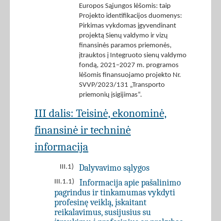
Europos Sąjungos lėšomis: taip
Projekto identifikacijos duomenys:
Pirkimas vykdomas įgyvendinant
projektą Sienų valdymo ir vizų
finansinės paramos priemonės,
įtrauktos į Integruoto sienų valdymo
fondą, 2021–2027 m. programos
lėšomis finansuojamo projekto Nr.
SVVP/2023/131 „Transporto
priemonių įsigijimas“.
III dalis: Teisinė, ekonominė,
finansinė ir techninė
informacija
Dalyvavimo sąlygos
III.1)
Informacija apie pašalinimo
III.1.1)
pagrindus ir tinkamumas vykdyti
profesinę veiklą, įskaitant
reikalavimus, susijusius su