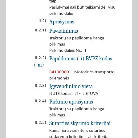
taip
Pasiūlymai gali būti teikiami dėl visų
pirkimo dalių
Aprašymas
II.2)
Pavadinimas
II.2.1)
Traktorių su papildoma įranga
pirkimas
Pirkimo dalies Nr.: 1
Papildomas (-i) BVPŽ kodas
II.2.2)
(-ai)
34100000
- Motorinės transporto
priemonės
Įgyvendinimo vieta
II.2.3)
NUTS kodas: LT - LIETUVA
Pirkimo aprašymas
II.2.4)
Traktorių su papildoma įranga
pirkimas
Sutarties skyrimo kriterijai
II.2.5)
Kaina nėra vienintelis sutarties
sudarymo kriterijus, visi kriterijai