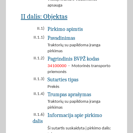
apsauga
II dalis: Objektas
Pirkimo apimtis
II.1)
Pavadinimas
II.1.1)
Traktorių su papildoma įranga
pirkimas
Pagrindinis BVPŽ kodas
II.1.2)
34100000
- Motorinės transporto
priemonės
Sutarties tipas
II.1.3)
Prekės
Trumpas aprašymas
II.1.4)
Traktorių su papildoma įranga
pirkimas
Informacija apie pirkimo
II.1.6)
dalis
Ši sutartis suskaidyta į pirkimo dalis: