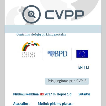
Centrinis viešųjų pirkimų portalas
EN
|
LT
Prisijungimas prie CVP IS
Pirkimų skelbimai
iki
2017 m. liepos 1 d
Sutartys
Ataskaitos
Metinis pirkimų planas