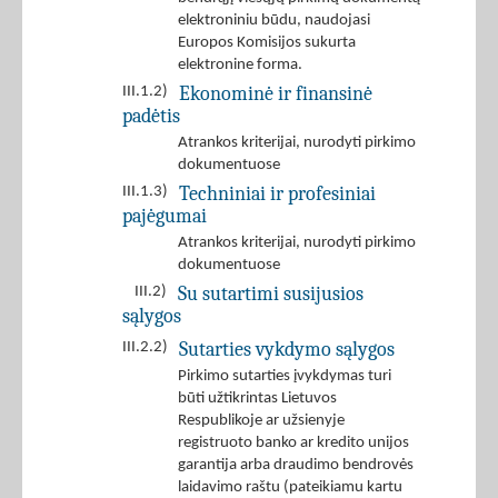
elektroniniu būdu, naudojasi
Europos Komisijos sukurta
elektronine forma.
Ekonominė ir finansinė
III.1.2)
padėtis
Atrankos kriterijai, nurodyti pirkimo
dokumentuose
Techniniai ir profesiniai
III.1.3)
pajėgumai
Atrankos kriterijai, nurodyti pirkimo
dokumentuose
Su sutartimi susijusios
III.2)
sąlygos
Sutarties vykdymo sąlygos
III.2.2)
Pirkimo sutarties įvykdymas turi
būti užtikrintas Lietuvos
Respublikoje ar užsienyje
registruoto banko ar kredito unijos
garantija arba draudimo bendrovės
laidavimo raštu (pateikiamu kartu