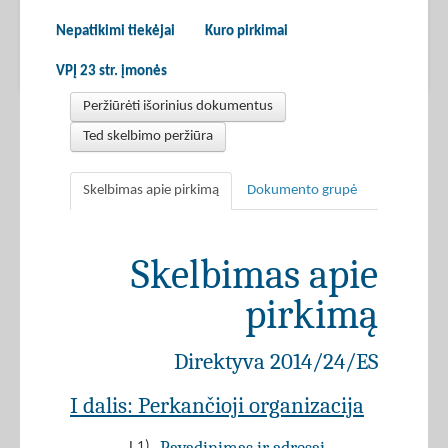
Nepatikimi tiekėjai
Kuro pirkimai
VPĮ 23 str. įmonės
Peržiūrėti išorinius dokumentus
Ted skelbimo peržiūra
Skelbimas apie pirkimą
Dokumento grupė
Skelbimas apie
pirkimą
Direktyva 2014/24/ES
I dalis: Perkančioji organizacija
I.1)