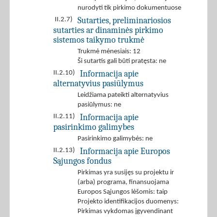
nurodyti tik pirkimo dokumentuose
Sutarties, preliminariosios
II.2.7)
sutarties ar dinaminės pirkimo
sistemos taikymo trukmė
Trukmė mėnesiais: 12
Ši sutartis gali būti pratęsta: ne
Informacija apie
II.2.10)
alternatyvius pasiūlymus
Leidžiama pateikti alternatyvius
pasiūlymus: ne
Informacija apie
II.2.11)
pasirinkimo galimybes
Pasirinkimo galimybės: ne
Informacija apie Europos
II.2.13)
Sąjungos fondus
Pirkimas yra susijęs su projektu ir
(arba) programa, finansuojama
Europos Sąjungos lėšomis: taip
Projekto identifikacijos duomenys:
Pirkimas vykdomas įgyvendinant