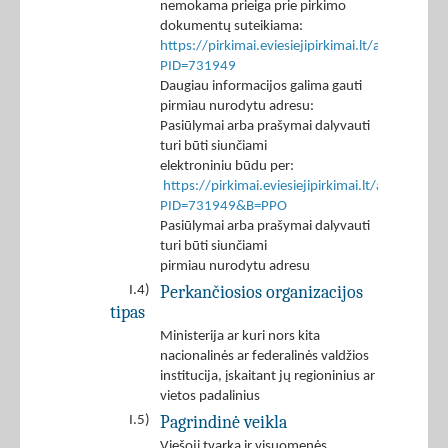
nemokama prieiga prie pirkimo
dokumentų suteikiama:
https://pirkimai.eviesiejipirkimai.lt/app/rfq/p
PID=731949
Daugiau informacijos galima gauti
pirmiau nurodytu adresu:
Pasiūlymai arba prašymai dalyvauti
turi būti siunčiami
elektroniniu būdu per:
https://pirkimai.eviesiejipirkimai.lt/app/rfq/r
PID=731949&B=PPO
Pasiūlymai arba prašymai dalyvauti
turi būti siunčiami
pirmiau nurodytu adresu
Perkančiosios organizacijos
I.4)
tipas
Ministerija ar kuri nors kita
nacionalinės ar federalinės valdžios
institucija, įskaitant jų regioninius ar
vietos padalinius
Pagrindinė veikla
I.5)
Viešoji tvarka ir visuomenės