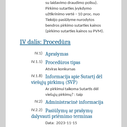
su laidavimo draudimo polisu).
Pirkimo sutarties įvykdymo
užtikrinimo vertė – 10 proc. nuo
Tiekėjo pasiūlyme nurodytos
bendros pirkimo sutarties kainos
(pirkimo sutarties kainos su PVM).
IV dalis: Procedūra
Aprašymas
IV.1)
Procedūros tipas
IV.1.1)
Atviras konkursas
Informacija apie Sutartį dėl
IV.1.8)
viešųjų pirkimų (SVP)
Ar pirkimui taikoma Sutartis dėl
viešųjų pirkimų? : taip
Administracinė informacija
IV.2)
Pasiūlymų ar prašymų
IV.2.2)
dalyvauti priėmimo terminas
Data: 2023-11-15