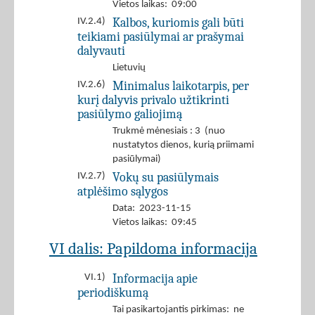
Vietos laikas: 09:00
Kalbos, kuriomis gali būti
IV.2.4)
teikiami pasiūlymai ar prašymai
dalyvauti
Lietuvių
Minimalus laikotarpis, per
IV.2.6)
kurį dalyvis privalo užtikrinti
pasiūlymo galiojimą
Trukmė mėnesiais : 3 (nuo
nustatytos dienos, kurią priimami
pasiūlymai)
Vokų su pasiūlymais
IV.2.7)
atplėšimo sąlygos
Data: 2023-11-15
Vietos laikas: 09:45
VI dalis: Papildoma informacija
Informacija apie
VI.1)
periodiškumą
Tai pasikartojantis pirkimas: ne