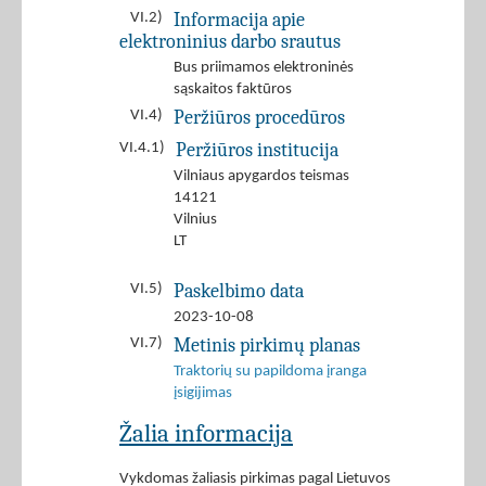
Informacija apie
VI.2)
elektroninius darbo srautus
Bus priimamos elektroninės
sąskaitos faktūros
Peržiūros procedūros
VI.4)
Peržiūros institucija
VI.4.1)
Vilniaus apygardos teismas
14121
Vilnius
LT
Paskelbimo data
VI.5)
2023-10-08
Metinis pirkimų planas
VI.7)
Traktorių su papildoma įranga
įsigijimas
Žalia informacija
Vykdomas žaliasis pirkimas pagal Lietuvos