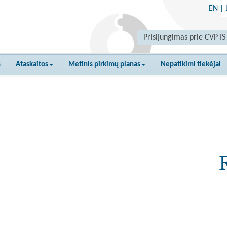
EN
|
Prisijungimas prie CVP IS
s
Ataskaitos
Metinis pirkimų planas
Nepatikimi tiekėjai