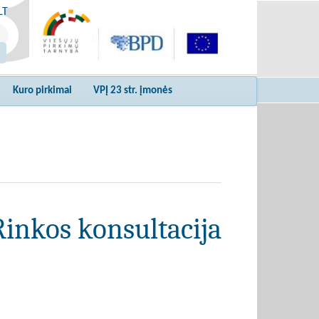
LT
Kuro pirkimai
VPĮ 23 str. įmonės
Rinkos konsultacija