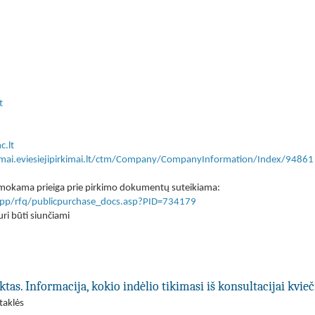
t
c.lt
kimai.eviesiejipirkimai.lt/ctm/Company/CompanyInformation/Index/94861
 nemokama prieiga prie pirkimo dokumentų suteikiama:
lt/app/rfq/publicpurchase_docs.asp?PID=734179
ri būti siunčiami
ktas. Informacija, kokio indėlio tikimasi iš konsultacijai kvi
taklės