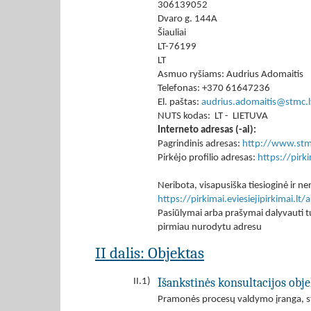
306139052
Dvaro g. 144A
Šiauliai
LT-76199
LT
Asmuo ryšiams: Audrius Adomaitis
Telefonas: +370 61647236
El. paštas:
audrius.adomaitis@stmc.l
NUTS kodas: LT - LIETUVA
Interneto adresas (-ai):
Pagrindinis adresas:
http://www.stm
Pirkėjo profilio adresas:
https://pir
Neribota, visapusiška tiesioginė ir
https://pirkimai.eviesiejipirkimai.
Pasiūlymai arba prašymai dalyvauti tu
pirmiau nurodytu adresu
II dalis: Objektas
Išankstinės konsultacijos obje
II.1)
Pramonės procesų valdymo įranga, s