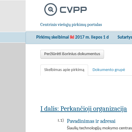
Centrinis viešųjų pirkimų portalas
Pirkimų skelbimai
iki
2017 m. liepos 1 d
Sutarty
Peržiūrėti išorinius dokumentus
Skelbimas apie pirkimą
Dokumento grupė
I dalis: Perkančioji organizacija
Pavadinimas ir adresai
I.1)
Šiaulių technologijų mokymo centras